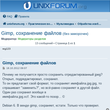
FAQ
Правила
unixforum.org
Практические вопросы
Мультимедиа
Обработка изображений
Gimp, сохранение файлов
(без заморочек)
Модератор:
Модераторы разделов
13 сообщений • Страница
1
из
1
reg123
Gimp, сохранение файлов
С
18.10.2012 09:07
о
о
Почему не получается просто сохранить отредактированный jpeg?
б
Открыл, подредактировал, сохранил.
щ
е
То он предлагает свой формат, то сохраняет имяфайла.jpg.jpg, то
н
спрашивает "заменить?", но всё-равно сохраняет в другой файл.
и
е
Один раз сохранил вообще в
имяфайла.jpg.xcf. Это какой-то позор... ©
Debian 6. В венде gimp, сохраняет, кстати. Только что проверил.