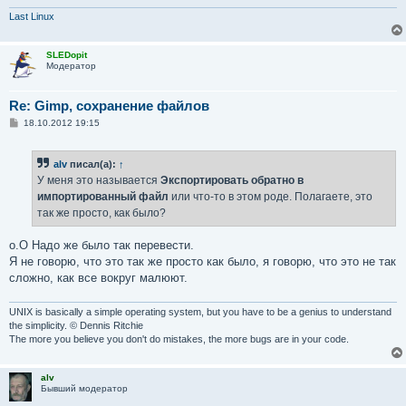
Last Linux
SLEDopit
Модератор
Re: Gimp, сохранение файлов
С
18.10.2012 19:15
о
о
б
alv
писал(а):
↑
щ
е
У меня это называется
Экспортировать обратно в
н
импортированный файл
или что-то в этом роде. Полагаете, это
и
е
так же просто, как было?
о.О Надо же было так перевести.
Я не говорю, что это так же просто как было, я говорю, что это не так
сложно, как все вокруг малюют.
UNIX is basically a simple operating system, but you have to be a genius to understand
the simplicity. © Dennis Ritchie
The more you believe you don't do mistakes, the more bugs are in your code.
alv
Бывший модератор