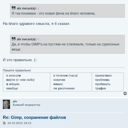
о
б
alv
писал(а):
↑
щ
е
Я так понимаю - это новая фича на благо человека,
н
и
е
На благо здравого смысла, я б сказал.
alv
писал(а):
↑
Да, и чтобы GIMP'а на пустяки не отвлекали, только на суриозные
вещи.
И это правильно. (-:
Пишите правильно:
в консол
и
в течени
е
(часа)
приемл
е
мо
вк
у́пе
(с чем-либо)
нович
о
к
пробле
м
а
в о
бщем
ню
анс
проб
о
вать
в
оо
бще
п
о у
молчанию
тра
ф
ик
alv
Бывший модератор
Re: Gimp, сохранение файлов
С
18.10.2012 19:12
о