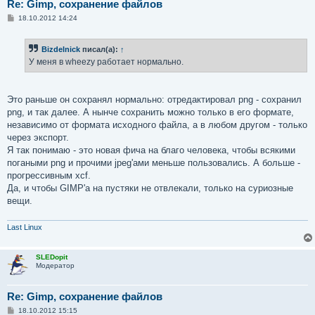
Re: Gimp, сохранение файлов
С
18.10.2012 14:24
о
о
б
Bizdelnick
писал(а):
↑
щ
е
У меня в wheezy работает нормально.
н
и
е
Это раньше он сохранял нормально: отредактировал png - сохранил
png, и так далее. А нынче сохранить можно только в его формате,
независимо от формата исходного файла, а в любом другом - только
через экспорт.
Я так понимаю - это новая фича на благо человека, чтобы всякими
погаными png и прочими jpeg'ами меньше пользовались. А больше -
прогрессивным xcf.
Да, и чтобы GIMP'а на пустяки не отвлекали, только на суриозные
вещи.
Last Linux
SLEDopit
Модератор
Re: Gimp, сохранение файлов
С
18.10.2012 15:15