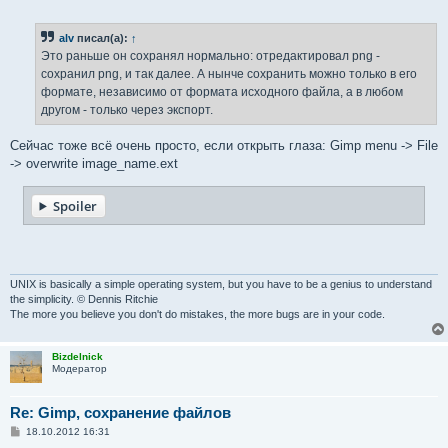
о
о
б
alv
писал(а):
↑
щ
е
Это раньше он сохранял нормально: отредактировал png -
н
сохранил png, и так далее. А нынче сохранить можно только в его
и
е
формате, независимо от формата исходного файла, а в любом
другом - только через экспорт.
Сейчас тоже всё очень просто, если открыть глаза: Gimp menu -> File
-> overwrite image_name.ext
Spoiler
UNIX is basically a simple operating system, but you have to be a genius to understand
the simplicity. © Dennis Ritchie
The more you believe you don't do mistakes, the more bugs are in your code.
Bizdelnick
Модератор
Re: Gimp, сохранение файлов
С
18.10.2012 16:31
о