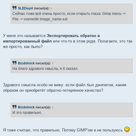
о
б
SLEDopit
писал(а):
↑
щ
е
Сейчас тоже всё очень просто, если открыть глаза: Gimp menu ->
н
File -> overwrite image_name.ext
и
е
У меня это называется
Экспортировать обратно в
импортированный файл
или что-то в этом роде. Полагаете, это так
же просто, как было?
Bizdelnick
писал(а):
↑
На благо здравого смысла, я б сказал.
Здравого смысла особо не вижу: если файл был джипегом, каким
образом он приобретёт обратно потерянное качество?
Bizdelnick
писал(а):
↑
И это правильно.
Я тоже считаю, что правильно. Потому GIMP'ом и не пользуюсь