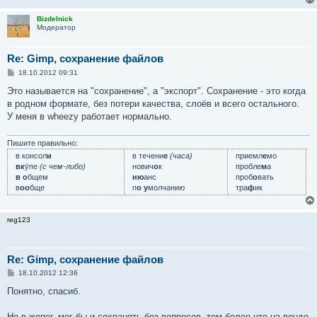
Bizdelnick
Модератор
Re: Gimp, сохранение файлов
С
18.10.2012 09:31
о
о
Это называется на "сохранение", а "экспорт". Сохранение - это когда
б
в родном формате, без потери качества, слоёв и всего остального.
щ
е
У меня в wheezy работает нормально.
н
и
е
Пишите правильно:
в консол
и
в течени
е
(часа)
приемл
е
мо
вк
у́пе
(с чем-либо)
нович
о
к
пробле
м
а
в о
бщем
ню
анс
проб
о
вать
в
оо
бще
п
о у
молчанию
тра
ф
ик
reg123
Re: Gimp, сохранение файлов
С
18.10.2012 12:36
о
о
Понятно, спасиб.
б
щ
е
Но в жопег, мог бы и сохранять без вопросов, тем более что на венде