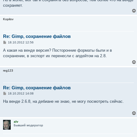
н
сохраняет.
и
е
Kopilov
Re: Gimp, сохранение файлов
С
18.10.2012 12:56
о
о
А какая на венде версия? Посторонние форматы были и в
б
сохранении, в экспорт их перенесли с апдейтом на 2.8.
щ
е
н
и
reg123
е
Re: Gimp, сохранение файлов
С
18.10.2012 14:08
о
о
На венде 2.6.8, на дебиане не знаю, не могу посмотреть сейчас.
б
щ
е
н
и
alv
е
Бывший модератор