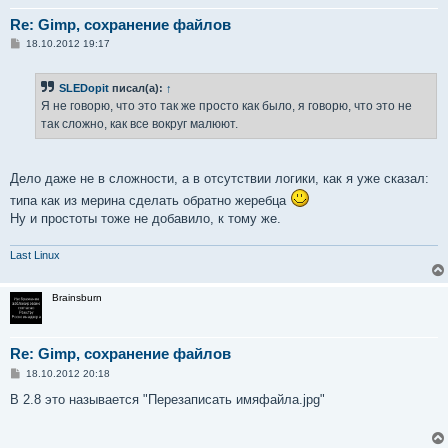
Re: Gimp, сохранение файлов
С
18.10.2012 19:17
о
о
б
SLEDopit
писал(а):
↑
щ
е
Я не говорю, что это так же просто как было, я говорю, что это не
н
так сложно, как все вокруг малюют.
и
е
Дело даже не в сложности, а в отсутствии логики, как я уже сказал:
типа как из мерина сделать обратно жеребца
Ну и простоты тоже не добавило, к тому же.
Last Linux
Brainsburn
Re: Gimp, сохранение файлов
С
18.10.2012 20:18
о
о
В 2.8 это называется "Перезаписать имяфайла.jpg"
б
щ
е
н