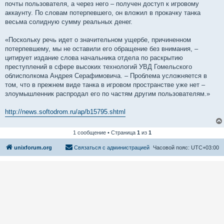
почты пользователя, а через него – получен доступ к игровому
аккаунту. По словам потерпевшего, он вложил в прокачку танка
весьма солидную сумму реальных денег.
«Поскольку речь идет о значительном ущербе, причиненном
потерпевшему, мы не оставили его обращение без внимания, –
цитирует издание слова начальника отдела по раскрытию
преступлений в сфере высоких технологий УВД Гомельского
облисполкома Андрея Серафимовича. – Проблема усложняется в
том, что в прежнем виде танка в игровом пространстве уже нет –
злоумышленник распродал его по частям другим пользователям.»
http://news.softodrom.ru/ap/b15795.shtml
1 сообщение • Страница
1
из
1
unixforum.org
Связаться с администрацией
Часовой пояс:
UTC+03:00