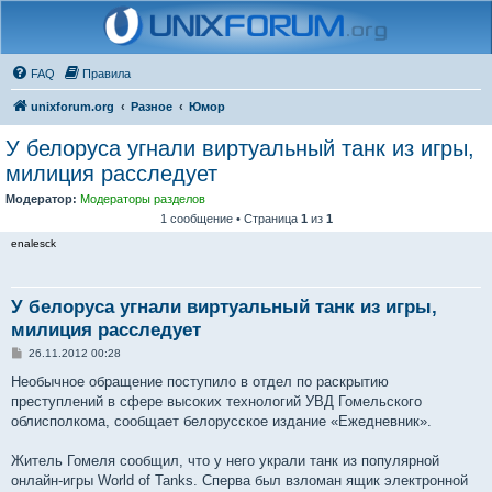
FAQ
Правила
unixforum.org
Разное
Юмор
У белоруса угнали виртуальный танк из игры,
милиция расследует
Модератор:
Модераторы разделов
1 сообщение • Страница
1
из
1
enalesck
У белоруса угнали виртуальный танк из игры,
милиция расследует
С
26.11.2012 00:28
о
о
Необычное обращение поступило в отдел по раскрытию
б
преступлений в сфере высоких технологий УВД Гомельского
щ
е
облисполкома, сообщает белорусское издание «Ежедневник».
н
и
е
Житель Гомеля сообщил, что у него украли танк из популярной
онлайн-игры World of Tanks. Сперва был взломан ящик электронной