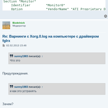
Section "Monitor"

    Identifier        "Monitor0"

    Option            "VendorName" "ATI Proprietary Dri
    Option            "ModelName" "Generic Autodetectin
    Option            "DPMS" "true"

EndSection

Bizdelnick
Модератор
Section "Screen"

    Identifier        "Screen0"

    Device            "Device0"

Re: Варнинги с Xorg.0.log на компьютере с драйвером
    Monitor            "Monitor0"

fglrx
    DefaultDepth        24

С
02.02.2013 15:46
    SubSection "Display"

о
        Viewport    0 0

о
б
        Depth        24

sunny1983
писал(а):
↑
щ
        Modes        "1600x900_60"

е
Что это
    EndSubSection

н
и
EndSection

е
Предупреждения.
Section "ServerLayout"

        Identifier        "Layout0"

        Screen            0  "Screen0" 0 0

EndSection
sunny1983
писал(а):
↑
и как это устранять
Зачем?