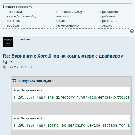
Пишите правильно:
в консол
и
в течени
е
(часа)
приемл
е
мо
вк
у́пе
(с чем-либо)
нович
о
к
пробле
м
а
в о
бщем
ню
анс
проб
о
вать
в
оо
бще
п
о у
молчанию
тра
ф
ик
Brainsburn
Re: Варнинги с Xorg.0.log на компьютере с драйвером
fglrx
С
02.02.2013 15:58
о
о
б
sunny1983
писал(а):
↑
щ
е
н
Код:
Выделить всё
и
е
[ 295.857] (WW) The directory "/var/lib/defoma/x-ttcidfon
Код:
Выделить всё
[ 296.496] (WW) fglrx: No matching Device section for ins