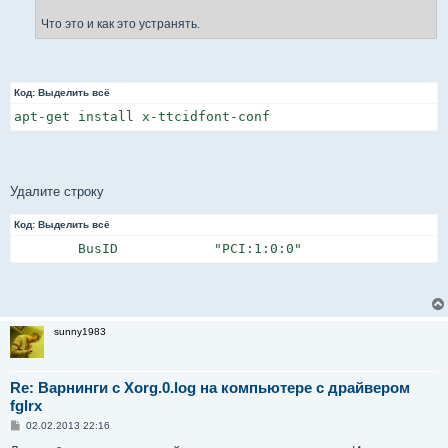
Что это и как это устранять.
Код:
Выделить всё
apt-get install x-ttcidfont-conf
Удалите строку
Код:
Выделить всё
        BusID            "PCI:1:0:0"
sunny1983
Re: Варнинги с Xorg.0.log на компьютере с драйвером
fglrx
С
02.02.2013 22:16
о