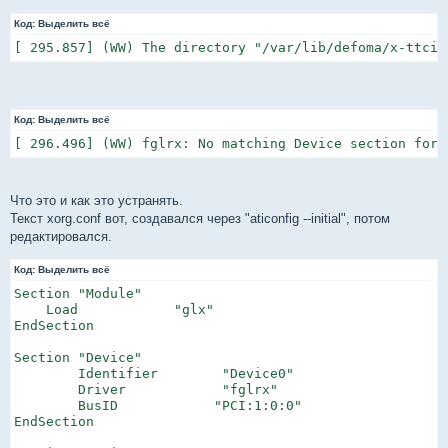
Код:
Выделить всё
[ 295.857] (WW) The directory "/var/lib/defoma/x-ttcid
Код:
Выделить всё
[ 296.496] (WW) fglrx: No matching Device section for 
Что это и как это устранять.
Текст xorg.conf вот, создавался через "aticonfig --initial", потом
редактировался.
Код:
Выделить всё
Section "Module"

    Load            "glx"

EndSection

Section "Device"

        Identifier        "Device0"

        Driver            "fglrx"

        BusID            "PCI:1:0:0"

EndSection
