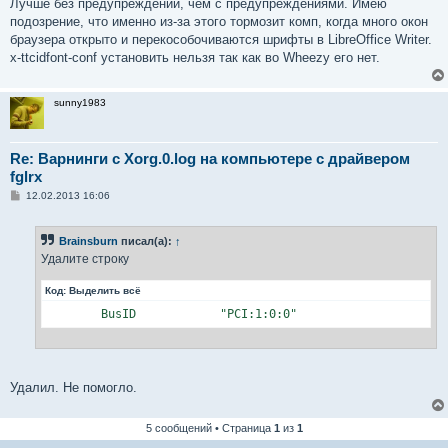
о
Лучше без предупреждений, чем с предупреждениями. Имею
б
подозрение, что именно из-за этого тормозит комп, когда много окон
щ
е
браузера открыто и перекособочиваются шрифты в LibreOffice Writer.
н
x-ttcidfont-conf установить нельзя так как во Wheezy его нет.
и
е
sunny1983
Re: Варнинги с Xorg.0.log на компьютере с драйвером
fglrx
С
12.02.2013 16:06
о
о
б
Brainsburn
писал(а):
↑
щ
е
Удалите строку
н
и
Код:
Выделить всё
е
        BusID            "PCI:1:0:0"
Удалил. Не помогло.
5 сообщений • Страница
1
из
1