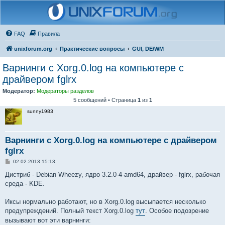
FAQ
Правила
unixforum.org
Практические вопросы
GUI, DE/WM
Варнинги с Xorg.0.log на компьютере с
драйвером fglrx
Модератор:
Модераторы разделов
5 сообщений • Страница
1
из
1
sunny1983
Варнинги с Xorg.0.log на компьютере с драйвером
fglrx
С
02.02.2013 15:13
о
о
Дистриб - Debian Wheezy, ядро 3.2.0-4-amd64, драйвер - fglrx, рабочая
б
среда - KDE.
щ
е
н
Иксы нормально работают, но в Xorg.0.log высыпается несколько
и
е
предупреждений. Полный текст Xorg.0.log
тут
. Особое подозрение
вызывают вот эти варнинги: