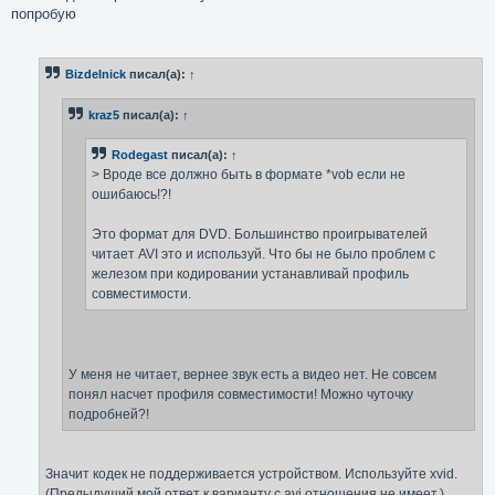
попробую
Bizdelnick
писал(а):
↑
kraz5
писал(а):
↑
Rodegast
писал(а):
↑
> Вроде все должно быть в формате *vob если не
ошибаюсь!?!
Это формат для DVD. Большинство проигрывателей
читает AVI это и используй. Что бы не было проблем с
железом при кодировании устанавливай профиль
совместимости.
У меня не читает, вернее звук есть а видео нет. Не совсем
понял насчет профиля совместимости! Можно чуточку
подробней?!
Значит кодек не поддерживается устройством. Используйте xvid.
(Предыдущий мой ответ к варианту с avi отношения не имеет.)