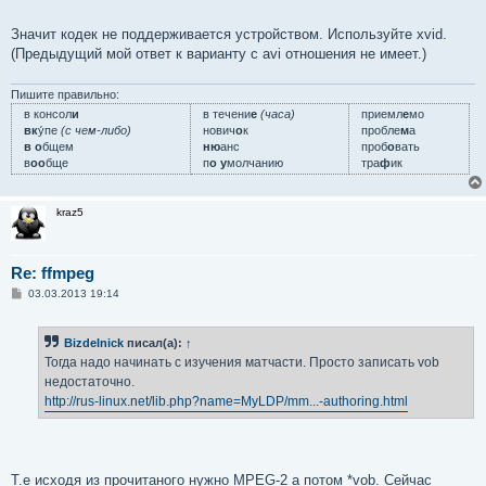
Значит кодек не поддерживается устройством. Используйте xvid.
(Предыдущий мой ответ к варианту с avi отношения не имеет.)
Пишите правильно:
в консол
и
в течени
е
(часа)
приемл
е
мо
вк
у́пе
(с чем-либо)
нович
о
к
пробле
м
а
в о
бщем
ню
анс
проб
о
вать
в
оо
бще
п
о у
молчанию
тра
ф
ик
kraz5
Re: ffmpeg
С
03.03.2013 19:14
о
о
б
Bizdelnick
писал(а):
↑
щ
е
Тогда надо начинать с изучения матчасти. Просто записать vob
н
недостаточно.
и
е
http://rus-linux.net/lib.php?name=MyLDP/mm...-authoring.html
Т.е исходя из прочитаного нужно MPEG-2 а потом *vob. Сейчас