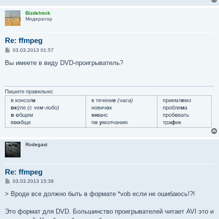
Bizdelnick
Модератор
Re: ffmpeg
С
03.03.2013 01:57
о
о
Вы имеете в виду DVD-проигрыватель?
б
щ
е
н
и
Пишите правильно:
е
в консол
и
в течени
е
(часа)
приемл
е
мо
вк
у́пе
(с чем-либо)
нович
о
к
пробле
м
а
в о
бщем
ню
анс
проб
о
вать
в
оо
бще
п
о у
молчанию
тра
ф
ик
Rodegast
Re: ffmpeg
С
03.03.2013 15:39
о
о
> Вроде все должно быть в формате *vob если не ошибаюсь!?!
б
щ
е
Это формат для DVD. Большинство проигрывателей читает AVI это и
н