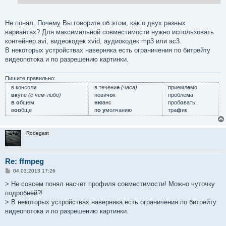
е
Не понял. Почему Вы говорите об этом, как о двух разных
вариантах? Для максимальной совместимости нужно использовать
контейнер avi, видеокодек xvid, аудиокодек mp3 или ac3.
В некоторых устройствах наверняка есть ограничения по битрейту
видеопотока и по разрешению картинки.
Пишите правильно:
в консол
и
в течени
е
(часа)
приемл
е
мо
вк
у́пе
(с чем-либо)
нович
о
к
пробле
м
а
в о
бщем
ню
анс
проб
о
вать
в
оо
бще
п
о у
молчанию
тра
ф
ик
Rodegast
Re: ffmpeg
С
04.03.2013 17:26
о
о
> Не совсем понял насчет профиля совместимости! Можно чуточку
б
подробней?!
щ
е
> В некоторых устройствах наверняка есть ограничения по битрейту
н
видеопотока и по разрешению картинки.
и
е