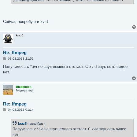
Сейчас попробую и xvid
kraz5
Re: ffmpeg
С
03.03.2013 21:55
о
о
Получилось с *avi но звук немного отстает. С xvid звук есть видео
б
нет.
щ
е
н
и
Bizdelnick
е
Модератор
Re: ffmpeg
С
04.03.2013 01:14
о
о
б
kraz5
писал(а):
↑
щ
е
Получилось с *avi но звук немного отстает. С xvid звук есть видео
н
нет.
и