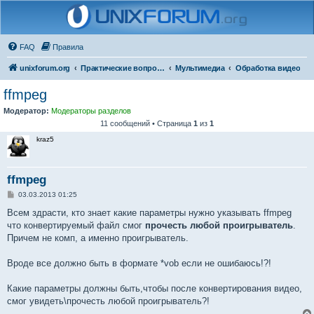
FAQ
Правила
unixforum.org
Практические вопросы
Мультимедиа
Обработка видео
ffmpeg
Модератор:
Модераторы разделов
11 сообщений • Страница
1
из
1
kraz5
ffmpeg
С
03.03.2013 01:25
о
о
Всем здрасти, кто знает какие параметры нужно указывать ffmpeg
б
что конвертируемый файл смог
прочесть любой проигрыватель
.
щ
е
Причем не комп, а именно проигрыватель.
н
и
е
Вроде все должно быть в формате *vob если не ошибаюсь!?!
Какие параметры должны быть,чтобы после конвертирования видео,
смог увидеть\прочесть любой проигрыватель?!