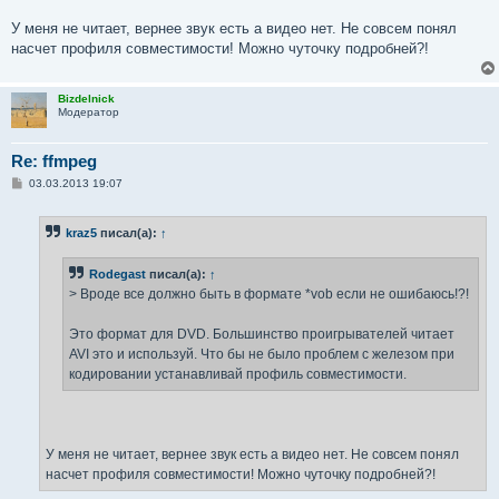
У меня не читает, вернее звук есть а видео нет. Не совсем понял
насчет профиля совместимости! Можно чуточку подробней?!
Bizdelnick
Модератор
Re: ffmpeg
С
03.03.2013 19:07
о
о
б
kraz5
писал(а):
↑
щ
е
н
Rodegast
писал(а):
↑
и
е
> Вроде все должно быть в формате *vob если не ошибаюсь!?!
Это формат для DVD. Большинство проигрывателей читает
AVI это и используй. Что бы не было проблем с железом при
кодировании устанавливай профиль совместимости.
У меня не читает, вернее звук есть а видео нет. Не совсем понял
насчет профиля совместимости! Можно чуточку подробней?!