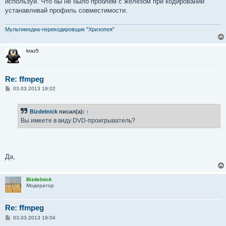
используй. Что бы не было проблем с железом при кодировании
и
е
устанавливай профиль совместимости.
Мультимедиа-перекодировщик "Хризопея"
kraz5
Re: ffmpeg
С
03.03.2013 19:02
о
о
б
Bizdelnick
писал(а):
↑
щ
е
Вы имеете в виду DVD-проигрыватель?
н
и
е
Да,
Bizdelnick
Модератор
Re: ffmpeg
С
03.03.2013 19:04
о