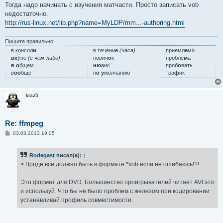
о
Тогда надо начинать с изучения матчасти. Просто записать vob
б
недостаточно.
щ
е
http://rus-linux.net/lib.php?name=MyLDP/mm...-authoring.html
н
и
е
Пишите правильно:
в консол
и
в течени
е
(часа)
приемл
е
мо
вк
у́пе
(с чем-либо)
нович
о
к
пробле
м
а
в о
бщем
ню
анс
проб
о
вать
в
оо
бще
п
о у
молчанию
тра
ф
ик
kraz5
Re: ffmpeg
С
03.03.2013 19:05
о
о
б
Rodegast
писал(а):
↑
щ
е
> Вроде все должно быть в формате *vob если не ошибаюсь!?!
н
и
е
Это формат для DVD. Большинство проигрывателей читает AVI это
и используй. Что бы не было проблем с железом при кодировании
устанавливай профиль совместимости.