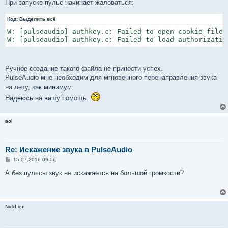
При запуске пульс начинает жаловаться:
Код:
Выделить всё
W: [pulseaudio] authkey.c: Failed to open cookie file 
W: [pulseaudio] authkey.c: Failed to load authorizatio
Ручное создание такого файла не приности успех.
PulseAudio мне необходим для мгновенного перенаправления звука
на лету, как минимум.
Надеюсь на вашу помощь.
aol
Re: Искажение звука в PulseAudio
С
15.07.2016 09:56
о
о
А без пульсы звук не искажается на большой громкости?
б
щ
е
н
и
NickLion
е