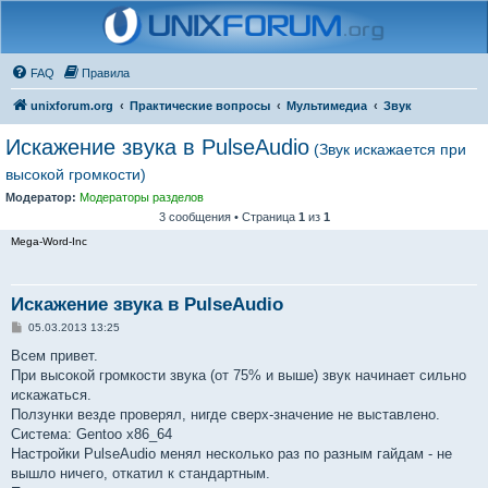
FAQ
Правила
unixforum.org
Практические вопросы
Мультимедиа
Звук
Искажение звука в PulseAudio
(Звук искажается при
высокой громкости)
Модератор:
Модераторы разделов
3 сообщения • Страница
1
из
1
Mega-Word-Inc
Искажение звука в PulseAudio
С
05.03.2013 13:25
о
о
Всем привет.
б
При высокой громкости звука (от 75% и выше) звук начинает сильно
щ
е
искажаться.
н
Ползунки везде проверял, нигде сверх-значение не выставлено.
и
е
Система: Gentoo x86_64
Настройки PulseAudio менял несколько раз по разным гайдам - не
вышло ничего, откатил к стандартным.