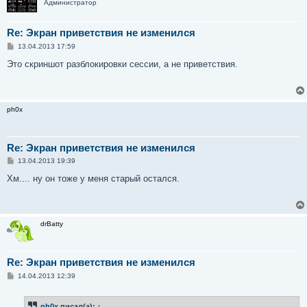
Администратор
Re: Экран приветствия не изменился
С
13.04.2013 17:59
о
о
Это скриншот разблокировки сессии, а не приветствия.
б
щ
е
н
и
ph0x
е
Re: Экран приветствия не изменился
С
13.04.2013 19:39
о
о
Хм.... ну он тоже у меня старый остался.
б
щ
е
н
и
drBatty
е
Re: Экран приветствия не изменился
С
14.04.2013 12:39
о
о
б
ph0x
писал(а):
↑