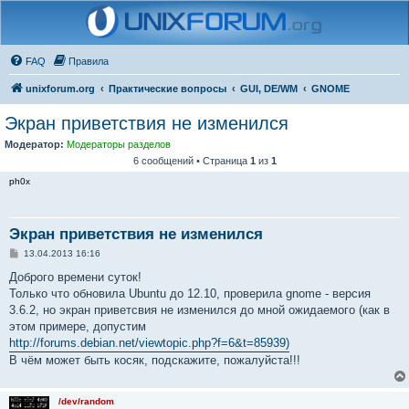
FAQ
Правила
unixforum.org
Практические вопросы
GUI, DE/WM
GNOME
Экран приветствия не изменился
Модератор:
Модераторы разделов
6 сообщений • Страница
1
из
1
ph0x
Экран приветствия не изменился
С
13.04.2013 16:16
о
о
Доброго времени суток!
б
Только что обновила Ubuntu до 12.10, проверила gnome - версия
щ
е
3.6.2, но экран приветсвия не изменился до мной ожидаемого (как в
н
этом примере, допустим
и
е
http://forums.debian.net/viewtopic.php?f=6&t=85939)
В чём может быть косяк, подскажите, пожалуйста!!!
/dev/random