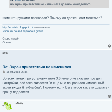
щ
е
но экран приветсвия не изменился до мной ожидаемого
н
и
е
изменить ручками пробовали? Почему он должен сам меняться?
http://emulek.blogspot.ru/
Windows Must Die
Учебник по sed
зеркало в github
Скоро придёт
Осень
ph0x
Re: Экран приветствия не изменился
С
16.04.2013 05:34
о
о
Во всех темах про установку гном 3.6 ничего не сказано про доп
б
настройки, всё заканчивается "и ещё мне понравился изменённый
щ
е
экран входа бла-бла-бла". Поэтому если Вы в курсе как это сделать -
н
прошу поделится.
и
е
drBatty