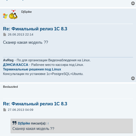
DjSpike
Re: Финальный релиз 1С 8.3
С
26.06.2013 22:14
о
о
Сканер какая модель ??
б
щ
е
н
и
AvReg
- По для организации Видеонаблюдения на Linux.
е
ДЭНСИ:КАССА
- Рабочее место кассира под Linux.
Терминальные решения под Linux
Консультации по установке 1с+PostgreSQL+Ubuntu.
Bedazzled
Re: Финальный релиз 1С 8.3
С
27.06.2013 04:09
о
о
б
DjSpike
писал(а):
↑
щ
е
Сканер какая модель ??
н
и