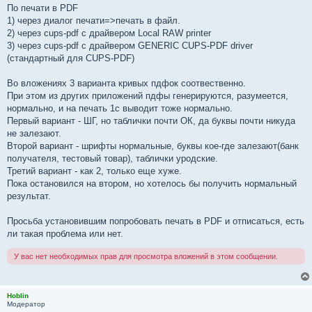
По печати в PDF
1) через диалог печати=>печать в файл.
2) через cups-pdf с драйвером Local RAW printer
3) через cups-pdf с драйвером GENERIC CUPS-PDF driver
(стандартный для CUPS-PDF)
Во вложениях 3 варианта кривых пдфок соотвественно.
При этом из других приложений пдфы генерируются, разумеется,
нормально, и на печать 1с выводит тоже нормально.
Первый вариант - ШГ, но таблички почти ОК, да буквы почти никуда
не залезают.
Второй вариант - шрифты нормальные, буквы кое-где залезают(банк
получателя, тестовый товар), таблички уродские.
Третий вариант - как 2, только еще хуже.
Пока остановился на втором, но хотелось бы получить нормальный
результат.
Просьба установившим попробовать печать в PDF и отписаться, есть
ли такая проблема или нет.
У вас нет необходимых прав для просмотра вложений в этом сообщении.
Hoblin
Модератор