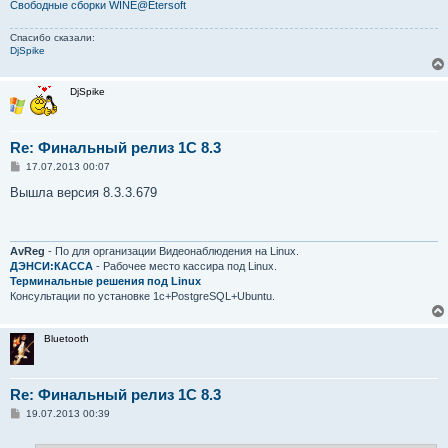
Свободные сборки WINE@Etersoft
Спасибо сказали:
DjSpike
DjSpike
Re: Финальный релиз 1С 8.3
С
17.07.2013 00:07
о
о
Вышла версия 8.3.3.679
б
щ
е
н
и
AvReg
- По для организации Видеонаблюдения на Linux.
е
ДЭНСИ:КАССА
- Рабочее место кассира под Linux.
Терминальные решения под Linux
Консультации по установке 1с+PostgreSQL+Ubuntu.
Bluetooth
Re: Финальный релиз 1С 8.3
С
19.07.2013 00:39
о
о