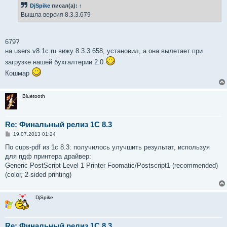
б
DjSpike
писал(а):
↑
щ
е
Вышла версия 8.3.3.679
н
и
е
679?
на users.v8.1c.ru вижу 8.3.3.658, установил, а она вылетает при
загрузке нашей бухгалтерии 2.0
Кошмар
Bluetooth
Re: Финальный релиз 1С 8.3
С
19.07.2013 01:24
о
о
По cups-pdf из 1с 8.3: получилось улучшить результат, используя
б
для пдф принтера драйвер:
щ
е
Generic PostScript Level 1 Printer Foomatic/Postscript1 (recommended)
н
(color, 2-sided printing)
и
е
DjSpike
Re: Финальный релиз 1С 8.3