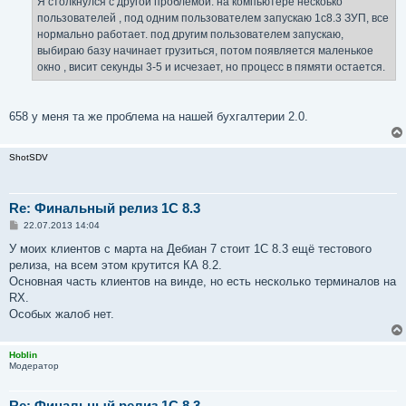
Я столкнулся с другой проблемой. на компьютере нескоько
пользователей , под одним пользователем запускаю 1с8.3 ЗУП, все
нормально работает. под другим пользователем запускаю,
выбираю базу начинает грузиться, потом появляется маленькое
окно , висит секунды 3-5 и исчезает, но процесс в пямяти остается.
658 у меня та же проблема на нашей бухгалтерии 2.0.
ShotSDV
Re: Финальный релиз 1С 8.3
С
22.07.2013 14:04
о
о
У моих клиентов с марта на Дебиан 7 стоит 1С 8.3 ещё тестового
б
релиза, на всем этом крутится КА 8.2.
щ
е
Основная часть клиентов на винде, но есть несколько терминалов на
н
RX.
и
е
Особых жалоб нет.
Hoblin
Модератор
Re: Финальный релиз 1С 8.3