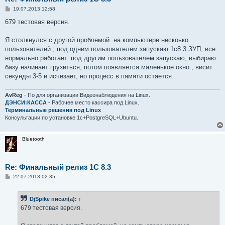
С
19.07.2013 12:58
о
о
679 тестовая версия.
б
щ
е
Я столкнулся с другой проблемой. на компьютере нескоько
н
пользователей , под одним пользователем запускаю 1с8.3 ЗУП, все
и
е
нормально работает. под другим пользователем запускаю, выбираю
базу начинает грузиться, потом появляется маленькое окно , висит
секунды 3-5 и исчезает, но процесс в пямяти остается.
AvReg
- По для организации Видеонаблюдения на Linux.
ДЭНСИ:КАССА
- Рабочее место кассира под Linux.
Терминальные решения под Linux
Консультации по установке 1с+PostgreSQL+Ubuntu.
Bluetooth
Re: Финальный релиз 1С 8.3
С
22.07.2013 02:35
о
о
б
DjSpike
писал(а):
↑
щ
е
679 тестовая версия.
н
и
е