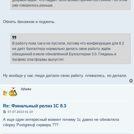
документации. Что падает безо всяких причин постоянно - об этом
уже говорилось раньше.
Облить бензином и поджечь.
В работу пока так и не пустили, потому что конфигурация для 8.2
не даёт бухгалтеру нормально делать свою работу, ждём
обещанной в июле обновлённой Бухгалтерии 3.0. Глядишь и
багфикс платформы выпустят.
Ну вообще у нас люди делали свою работу. плевались, но делали.
DjSpike
Re: Финальный релиз 1С 8.3
С
07.07.2013 01:10
о
о
А еще один интересный момент почему 1с давно не обновляла
б
сборку Postgresql сервера ???
щ
е
н