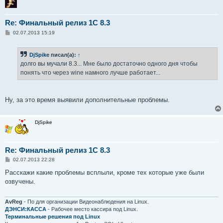
Re: Финальный релиз 1С 8.3
С
02.07.2013 15:19
о
о
б
DjSpike
писал(а):
↑
щ
е
долго вы мучали 8.3... Мне было достаточно одного дня чтобы
н
понять что через wine намного лучше работает...
и
е
Ну, за это время выявили дополнительные проблемы.
DjSpike
Re: Финальный релиз 1С 8.3
С
02.07.2013 22:28
о
о
Расскажи какие проблемы всплыли, кроме тех которые уже были
б
озвучены.
щ
е
н
и
AvReg
- По для организации Видеонаблюдения на Linux.
е
ДЭНСИ:КАССА
- Рабочее место кассира под Linux.
Терминальные решения под Linux