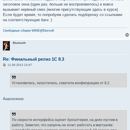
заголовок окна (один раз, больше не воспроизвелось) и вовсе
вызывает нервный смех (многие присутствующие здесь в курсе).
Если будет время, то попробуем сделать подборочку со ссылками
на соответствующие баги :)
Свободные сборки WINE@Etersoft
Bluetooth
Re: Финальный релиз 1С 8.3
С
11.06.2013 23:47
о
о
б
щ
е
Установилась, запустилась, схватила конфигурацию от 8.2.
н
и
е
Аналогично
По скорости интерфейса оценит бухгалтерия, на днях пустим в
работу. Заметил, что напрочь не хочет работать в виртуалке: