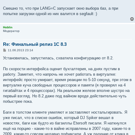
б
щ
е
Смешно то, что при LANG=C запускает окно выбора баз, а при
н
попытке загрузки одной из них валится в segfault :)
и
е
Hoblin
Модератор
Re: Финальный релиз 1С 8.3
С
11.06.2013 23:14
о
о
Установилась, запустилась, схватила конфигурацию от 8.2.
б
щ
е
По скорости интерфейса оценит бухгалтерия, на днях пустим в
н
работу. Заметил, что напрочь не хочет работать в виртуалке:
и
е
интерфейс просто умирает, время реакции по 5-10 секунд, при этом в
виртуалке куча свободных процессоров и памяти (я проверял на 4
гигабайтах и 4 процессорах). На реальном железе вполне шустро на
первый взгляд. Но 8.2 даже под вайном вроде действительно чуть
побыстрее пока.
Баги в толстом клиенте умиляют и заставляют ностальгировать. Я
уже писал, что в списке ошибок, который DJ Spiker вешал в
новостях, баги как будто из багзиллы Etersoft писали. Я наткнулся
ещё на порцию - какие-то в вайне исправлены в 2007 году, какие-то в
2009, какие-то совсем недавно пофиксили. А уж падение от клика в