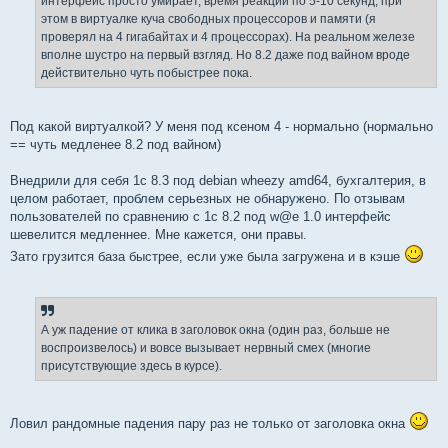
интерфейс просто умирает, время реакции по 5-10 секунд, при
этом в виртуалке куча свободных процессоров и памяти (я
проверял на 4 гигабайтах и 4 процессорах). На реальном железе
вполне шустро на первый взгляд. Но 8.2 даже под вайном вроде
действительно чуть побыстрее пока.
Под какой виртуалкой? У меня под ксеном 4 - нормально (нормально
== чуть медленее 8.2 под вайном)
Внедрили для себя 1с 8.3 под debian wheezy amd64, бухгалтерия, в
целом работает, проблем серьезных не обнаружено. По отзывам
пользователей по сравнению с 1с 8.2 под w@e 1.0 интерфейс
шевелится медленнее. Мне кажется, они правы.
Зато грузится база быстрее, если уже была загружена и в кэше
А уж падение от клика в заголовок окна (один раз, больше не
воспроизвелось) и вовсе вызывает нервный смех (многие
присутствующие здесь в курсе).
Ловил рандомные падения пару раз не только от заголовка окна