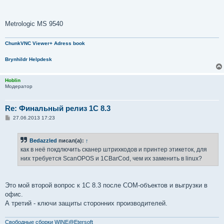
е
Metrologic MS 9540
ChunkVNC Viewer+ Adress book
Brynhildr Helpdesk
Hoblin
Модератор
Re: Финальный релиз 1С 8.3
С
27.06.2013 17:23
о
о
б
Bedazzled
писал(а):
↑
щ
е
как в неё покдлючить сканер штрихкодов и принтер этикеток, для
н
них требуется ScanOPOS и 1CBarCod, чем их заменить в linux?
и
е
Это мой второй вопрос к 1С 8.3 после COM-объектов и выгрузки в
офис.
А третий - ключи защиты сторонних производителей.
Свободные сборки WINE@Etersoft