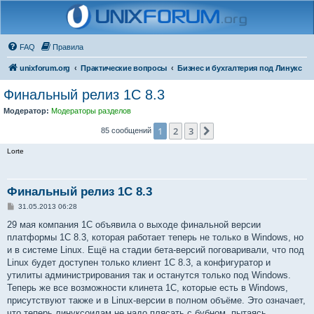
FAQ
Правила
unixforum.org
Практические вопросы
Бизнес и бухгалтерия под Линукс
Финальный релиз 1С 8.3
Модератор:
Модераторы разделов
1
2
3
След.
85 сообщений
Lorte
Финальный релиз 1С 8.3
С
31.05.2013 06:28
о
о
29 мая компания 1С объявила о выходе финальной версии
б
платформы 1С 8.3, которая работает теперь не только в Windows, но
щ
е
и в системе Linux. Ещё на стадии бета-версий поговаривали, что под
н
Linux будет доступен только клиент 1С 8.3, а конфигуратор и
и
е
утилиты администрирования так и останутся только под Windows.
Теперь же все возможности клинета 1С, которые есть в Windows,
присутствуют также и в Linux-версии в полном объёме. Это означает,
что теперь линуксоидам не надо плясать с бубном, пытаясь