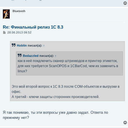
Bluetooth
Re: Финальный релиз 1С 8.3
С
28.06.2013 09:52
о
о
б
Hoblin
писал(а):
↑
щ
е
н
Bedazzled
писал(а):
↑
и
е
как в неё покдлючить сканер штрихкодов и принтер этикеток,
для них требуется ScanOPOS и 1CBarCod, чем их заменить в
linux?
Это мой второй вопрос к 1С 8.3 после COM-объектов и выгрузки в
офис.
А третий - ключи защиты сторонних производителей.
Я так понимаю, ты эти вопросы уже давно задал. Ответа по
прежнему нет?