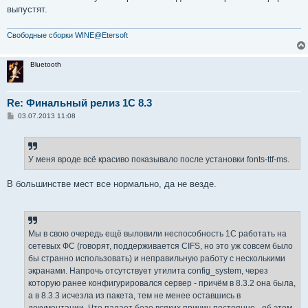
выпустят.
Свободные сборки WINE@Etersoft
Bluetooth
Re: Финальный релиз 1С 8.3
С
03.07.2013 11:08
о
о
б
щ
е
У меня вроде всё красиво показывало после установки fonts-ttf-ms.
н
и
е
В большинстве мест все нормально, да не везде.
Мы в свою очередь ещё выловили неспособность 1С работать на
сетевых ФС (говорят, поддерживается CIFS, но это уж совсем было
бы странно использовать) и неправильную работу с несколькими
экранами. Напрочь отсутствует утилита config_system, через
которую ранее конфигурировался сервер - причём в 8.3.2 она была,
а в 8.3.3 исчезла из пакета, тем не менее оставшись в