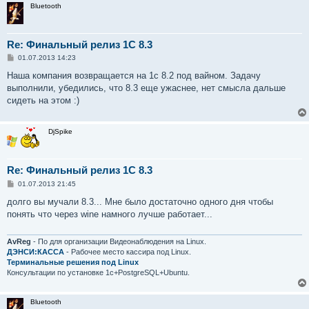
Bluetooth
Re: Финальный релиз 1С 8.3
С
01.07.2013 14:23
о
о
Наша компания возвращается на 1с 8.2 под вайном. Задачу
б
выполнили, убедились, что 8.3 еще ужаснее, нет смысла дальше
щ
е
сидеть на этом :)
н
и
е
DjSpike
Re: Финальный релиз 1С 8.3
С
01.07.2013 21:45
о
о
долго вы мучали 8.3... Мне было достаточно одного дня чтобы
б
понять что через wine намного лучше работает...
щ
е
н
и
AvReg
- По для организации Видеонаблюдения на Linux.
е
ДЭНСИ:КАССА
- Рабочее место кассира под Linux.
Терминальные решения под Linux
Консультации по установке 1с+PostgreSQL+Ubuntu.
Bluetooth