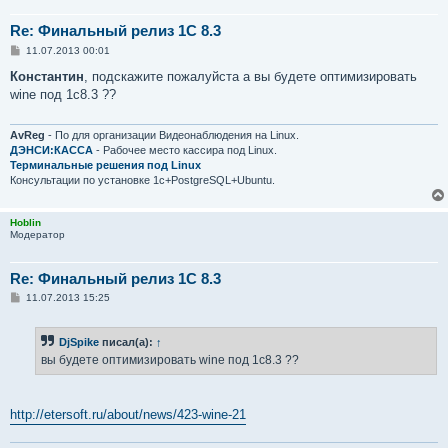
Re: Финальный релиз 1С 8.3
С
11.07.2013 00:01
о
о
Константин
, подскажите пожалуйста а вы будете оптимизировать
б
wine под 1с8.3 ??
щ
е
н
и
AvReg
- По для организации Видеонаблюдения на Linux.
е
ДЭНСИ:КАССА
- Рабочее место кассира под Linux.
Терминальные решения под Linux
Консультации по установке 1с+PostgreSQL+Ubuntu.
Hoblin
Модератор
Re: Финальный релиз 1С 8.3
С
11.07.2013 15:25
о
о
б
DjSpike
писал(а):
↑
щ
е
вы будете оптимизировать wine под 1с8.3 ??
н
и
е
http://etersoft.ru/about/news/423-wine-21