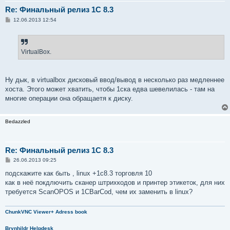
Re: Финальный релиз 1С 8.3
С
12.06.2013 12:54
о
о
б
щ
е
VirtualBox.
н
и
е
Ну дык, в virtualbox дисковый ввод/вывод в несколько раз медленнее
хоста. Этого может хватить, чтобы 1ска едва шевелилась - там на
многие операции она обращаетя к диску.
Bedazzled
Re: Финальный релиз 1С 8.3
С
26.06.2013 09:25
о
о
подскажите как быть , linux +1с8.3 торговля 10
б
как в неё покдлючить сканер штрихкодов и принтер этикеток, для них
щ
е
требуется ScanOPOS и 1CBarCod, чем их заменить в linux?
н
и
е
ChunkVNC Viewer+ Adress book
Brynhildr Helpdesk