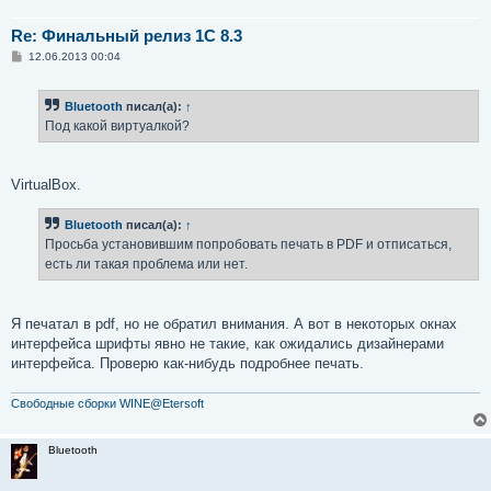
Re: Финальный релиз 1С 8.3
С
12.06.2013 00:04
о
о
б
Bluetooth
писал(а):
↑
щ
е
Под какой виртуалкой?
н
и
е
VirtualBox.
Bluetooth
писал(а):
↑
Просьба установившим попробовать печать в PDF и отписаться,
есть ли такая проблема или нет.
Я печатал в pdf, но не обратил внимания. А вот в некоторых окнах
интерфейса шрифты явно не такие, как ожидались дизайнерами
интерфейса. Проверю как-нибудь подробнее печать.
Свободные сборки WINE@Etersoft
Bluetooth