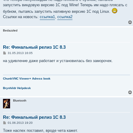
запустить виндовую версию 1С под Wine! Теперь им надо плясать с
бубном, пытаясь запустить нативную версию 1С под Linux.
Ссылки на новость:
ссылка1
,
ссылка2
Bedazzled
Re: Финальный релиз 1С 8.3
С
31.05.2013 16:05
о
о
на удивление даже работает и установилась без заморочек.
б
щ
е
н
и
ChunkVNC Viewer+ Adress book
е
Brynhildr Helpdesk
Bluetooth
Re: Финальный релиз 1С 8.3
С
01.06.2013 19:20
о
о
Тоже наспех поставил, вроде чета кажет.