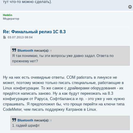
тут что-то можно сделать).
Hoblin
Модератор
Re: Финальный релиз 1С 8.3
С
03.07.2013 08:04
о
о
б
Bluetooth
писал(а):
↑
щ
е
Я так понимаю, ты эти вопросы уже давно задал. Ответа по
н
прежнему нет?
и
е
Ну на них есть очевидные ответы. COM работать в линуксе не
может, поэтому можно только писать специальные, работающие в
Linux конфигурации. То же самое с драйверами оборудования - их
придётся написать заново. Ну а как будут переезжать на 8.3
конфигурации от Раруса, Софтбаланса и пр. - это уже у них нужно
спрашивать. Я предположил бы, что проще перейти на ключи типа
CodeMeter, чем писать поддержку Катранов в Linux.
Bluetooth
писал(а):
↑
1. гадкий шрифт