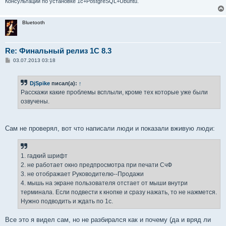
Консультации по установке 1с+PostgreSQL+Ubuntu.
Bluetooth
Re: Финальный релиз 1С 8.3
С
03.07.2013 03:18
о
о
б
DjSpike
писал(а):
↑
щ
е
Расскажи какие проблемы всплыли, кроме тех которые уже были
н
озвучены.
и
е
Сам не проверял, вот что написали люди и показали вживую люди:
1. гадкий шрифт
2. не работает окно предпросмотра при печати СчФ
3. не отображает Руководителю--Продажи
4. мышь на экране пользователя отстает от мыши внутри
терминала. Если подвести к кнопке и сразу нажать, то не нажмется.
Нужно подводить и ждать по 1с.
Все это я видел сам, но не разбирался как и почему (да и вряд ли