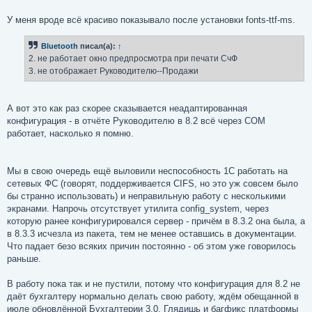
У меня вроде всё красиво показывало после установки fonts-ttf-ms.
Bluetooth
писал(а):
↑
2. не работает окно предпросмотра при печати СчФ
3. не отображает Руководителю--Продажи
А вот это как раз скорее сказывается неадаптированная
конфигурация - в отчёте Руководителю в 8.2 всё через COM
работает, насколько я помню.
Мы в свою очередь ещё выловили неспособность 1С работать на
сетевых ФС (говорят, поддерживается CIFS, но это уж совсем было
бы странно использовать) и неправильную работу с несколькими
экранами. Напрочь отсутствует утилита config_system, через
которую ранее конфигурировался сервер - причём в 8.3.2 она была, а
в 8.3.3 исчезла из пакета, тем не менее оставшись в документации.
Что падает безо всяких причин постоянно - об этом уже говорилось
раньше.
В работу пока так и не пустили, потому что конфигурация для 8.2 не
даёт бухгалтеру нормально делать свою работу, ждём обещанной в
июле обновлённой Бухгалтерии 3.0. Глядишь и багфикс платформы