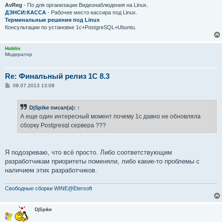
и
AvReg
- По для организации Видеонаблюдения на Linux.
е
ДЭНСИ:КАССА
- Рабочее место кассира под Linux.
Терминальные решения под Linux
Консультации по установке 1с+PostgreSQL+Ubuntu.
Hoblin
Модератор
Re: Финальный релиз 1С 8.3
С
08.07.2013 13:09
о
о
б
DjSpike
писал(а):
↑
щ
е
А еще один интересный момент почему 1с давно не обновляла
н
сборку Postgresql сервера ???
и
е
Я подозреваю, что всё просто. Либо соответствующим
разработчикам приоритеты поменяли, либо какие-то проблемы с
наличием этих разработчиков.
Свободные сборки WINE@Etersoft
DjSpike