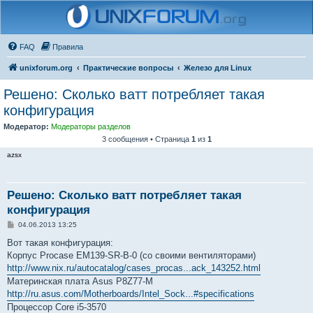
FAQ
Правила
unixforum.org
Практические вопросы
Железо для Linux
Решено: Сколько ватт потребляет такая
конфигурация
Модератор:
Модераторы разделов
3 сообщения • Страница
1
из
1
azsx
Решено: Сколько ватт потребляет такая
конфигурация
С
04.06.2013 13:25
о
о
Вот такая конфигурация:
б
Корпус Procase EM139-SR-B-0 (со своими вентиляторами)
щ
е
http://www.nix.ru/autocatalog/cases_procas...ack_143252.html
н
Материнская плата Asus P8Z77-M
и
е
http://ru.asus.com/Motherboards/Intel_Sock...#specifications
Процессор Core i5-3570