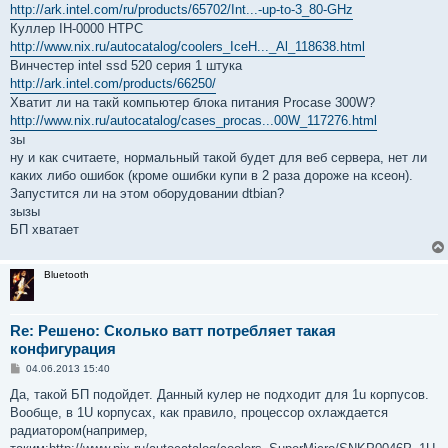
http://ark.intel.com/ru/products/65702/Int...-up-to-3_80-GHz
Куллер IH-0000 HTPC
http://www.nix.ru/autocatalog/coolers_IceH..._Al_118638.html
Винчестер intel ssd 520 серия 1 штука
http://ark.intel.com/products/66250/
Хватит ли на такй компьютер блока питания Procase 300W?
http://www.nix.ru/autocatalog/cases_procas...00W_117276.html
зы
ну и как считаете, нормальный такой будет для веб сервера, нет ли
каких либо ошибок (кроме ошибки купи в 2 раза дороже на ксеон).
Запустится ли на этом оборудовании dtbian?
зызы
БП хватает
Bluetooth
Re: Решено: Сколько ватт потребляет такая
конфигурация
С
04.06.2013 15:40
о
о
Да, такой БП подойдет. Данный кулер не подходит для 1u корпусов.
б
Вообще, в 1U корпусах, как правило, процессор охлаждается
щ
е
радиатором(например,
н