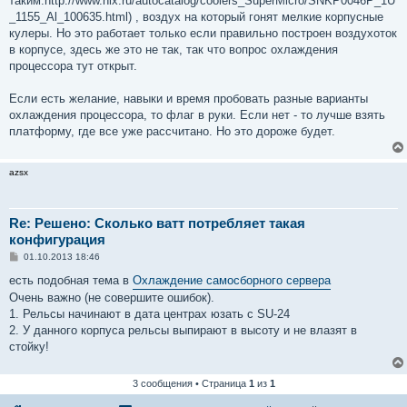
таким:http://www.nix.ru/autocatalog/coolers_SuperMicro/SNKP0046P_1U
и
е
_1155_Al_100635.html) , воздух на который гонят мелкие корпусные
кулеры. Но это работает только если правильно построен воздухоток
в корпусе, здесь же это не так, так что вопрос охлаждения
процессора тут открыт.
Если есть желание, навыки и время пробовать разные варианты
охлаждения процессора, то флаг в руки. Если нет - то лучше взять
платформу, где все уже рассчитано. Но это дороже будет.
azsx
Re: Решено: Сколько ватт потребляет такая
конфигурация
С
01.10.2013 18:46
о
о
есть подобная тема в
Охлаждение самосборного сервера
б
Очень важно (не совершите ошибок).
щ
е
1. Рельсы начинают в дата центрах юзать с SU-24
н
2. У данного корпуса рельсы выпирают в высоту и не влазят в
и
е
стойку!
3 сообщения • Страница
1
из
1