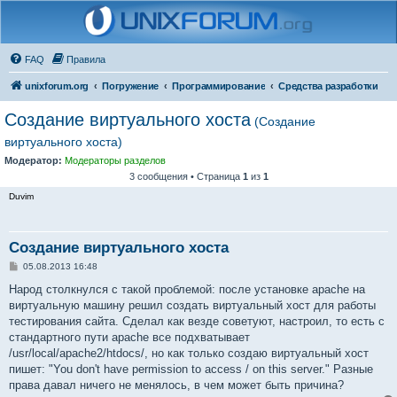
FAQ
Правила
unixforum.org
Погружение
Программирование
Средства разработки
Создание виртуального хоста
(Создание
виртуального хоста)
Модератор:
Модераторы разделов
3 сообщения • Страница
1
из
1
Duvim
Создание виртуального хоста
С
05.08.2013 16:48
о
о
Народ столкнулся с такой проблемой: после установке apache на
б
виртуальную машину решил создать виртуальный хост для работы
щ
е
тестирования сайта. Сделал как везде советуют, настроил, то есть с
н
стандартного пути apache все подхватывает
и
е
/usr/local/apache2/htdocs/, но как только создаю виртуальный хост
пишет: "You don't have permission to access / on this server." Разные
права давал ничего не менялось, в чем может быть причина?