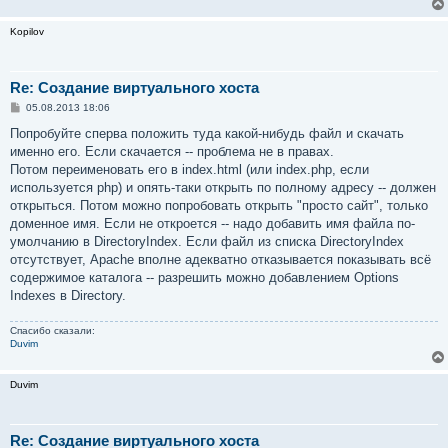
Kopilov
Re: Создание виртуального хоста
С
05.08.2013 18:06
о
о
Попробуйте сперва положить туда какой-нибудь файл и скачать
б
именно его. Если скачается -- проблема не в правах.
щ
е
Потом переименовать его в index.html (или index.php, если
н
используется php) и опять-таки открыть по полному адресу -- должен
и
е
открыться. Потом можно попробовать открыть "просто сайт", только
доменное имя. Если не откроется -- надо добавить имя файла по-
умолчанию в DirectoryIndex. Если файл из списка DirectoryIndex
отсутствует, Apache вполне адекватно отказывается показывать всё
содержимое каталога -- разрешить можно добавлением Options
Indexes в Directory.
Спасибо сказали:
Duvim
Duvim
Re: Создание виртуального хоста