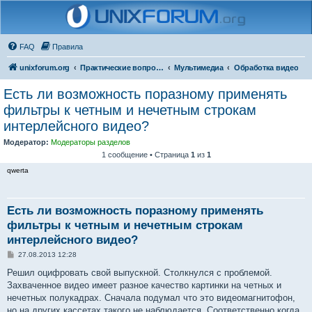
FAQ
Правила
unixforum.org
Практические вопросы
Мультимедиа
Обработка видео
Есть ли возможность поразному применять
фильтры к четным и нечетным строкам
интерлейсного видео?
Модератор:
Модераторы разделов
1 сообщение • Страница
1
из
1
qwerta
Есть ли возможность поразному применять
фильтры к четным и нечетным строкам
интерлейсного видео?
С
27.08.2013 12:28
о
о
Решил оцифровать свой выпускной. Столкнулся с проблемой.
б
Захваченное видео имеет разное качество картинки на четных и
щ
е
нечетных полукадрах. Сначала подумал что это видеомагнитофон,
н
но на других кассетах такого не наблюдается. Соответственно когда