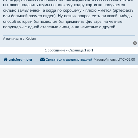
и
е
пытаюсь подавить шумы по плохому кадру картинка получается
сильно замыленной, а когда по хорошему - плохо жмется (артефакты
или большой размер видео). Ну возник вопрос есть ли какой нибудь
способ который бы позволил бы применять фильтры на четные
полукадры с одной степенью силы, а на нечетные с другой.
А начинал я с Xebian
1 сообщение • Страница
1
из
1
unixforum.org
Связаться с администрацией
Часовой пояс:
UTC+03:00