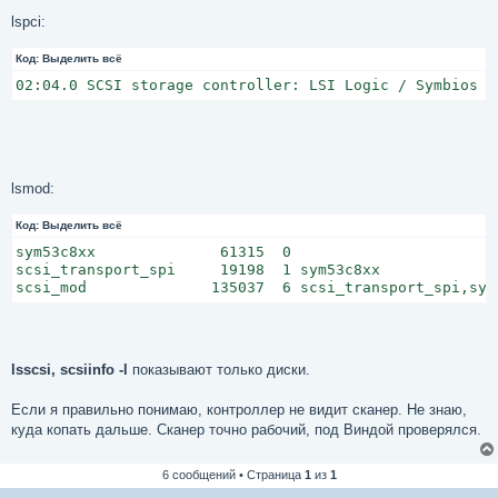
lspci:
Код:
Выделить всё
02:04.0 SCSI storage controller: LSI Logic / Symbios L
lsmod:
Код:
Выделить всё
sym53c8xx              61315  0

scsi_transport_spi     19198  1 sym53c8xx

scsi_mod              135037  6 scsi_transport_spi,sym
lsscsi, scsiinfo -l
показывают только диски.
Если я правильно понимаю, контроллер не видит сканер. Не знаю,
куда копать дальше. Сканер точно рабочий, под Виндой проверялся.
6 сообщений • Страница
1
из
1