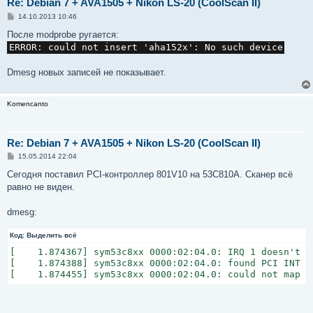
Re: Debian 7 + AVA1505 + Nikon LS-20 (CoolScan II)
С
14.10.2013 10:46
о
о
После modprobe ругается:
б
ERROR: could not insert 'aha152x': No such device
щ
е
н
Dmesg новых записей не показывает.
и
е
Komencanto
Re: Debian 7 + AVA1505 + Nikon LS-20 (CoolScan II)
С
15.05.2014 22:04
о
о
Сегодня поставил PCI-контроллер 801V10 на 53C810A. Сканер всё
б
равно не виден.
щ
е
н
dmesg:
и
е
Код:
Выделить всё
[    1.874367] sym53c8xx 0000:02:04.0: IRQ 1 doesn't m
[    1.874388] sym53c8xx 0000:02:04.0: found PCI INT ? 
[    1.874455] sym53c8xx 0000:02:04.0: could not map r