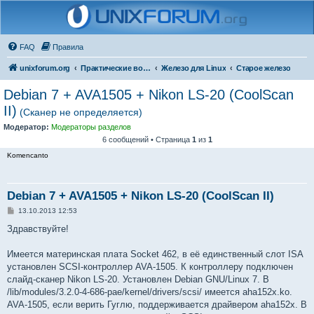
FAQ
Правила
unixforum.org
Практические вопросы
Железо для Linux
Старое железо
Debian 7 + AVA1505 + Nikon LS-20 (CoolScan
II)
(Сканер не определяется)
Модератор:
Модераторы разделов
6 сообщений • Страница
1
из
1
Komencanto
Debian 7 + AVA1505 + Nikon LS-20 (CoolScan II)
С
13.10.2013 12:53
о
о
Здравствуйте!
б
щ
е
Имеется материнская плата Socket 462, в её единственный слот ISA
н
установлен SCSI-контроллер AVA-1505. К контроллеру подключен
и
е
слайд-сканер Nikon LS-20. Установлен Debian GNU/Linux 7. В
/lib/modules/3.2.0-4-686-pae/kernel/drivers/scsi/ имеется aha152x.ko.
AVA-1505, если верить Гуглю, поддерживается драйвером aha152x. В