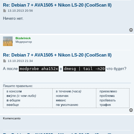
Re: Debian 7 + AVA1505 + Nikon LS-20 (CoolScan II)
С
13.10.2013 20:56
о
о
Ничего нет.
б
щ
е
н
и
Bizdelnick
е
Модератор
Re: Debian 7 + AVA1505 + Nikon LS-20 (CoolScan II)
С
13.10.2013 21:34
о
о
А после
modprobe aha152x
в
dmesg | tail -n20
что будет?
б
щ
е
н
и
Пишите правильно:
е
в консол
и
в течени
е
(часа)
приемл
е
мо
вк
у́пе
(с чем-либо)
нович
о
к
пробле
м
а
в о
бщем
ню
анс
проб
о
вать
в
оо
бще
п
о у
молчанию
тра
ф
ик
Komencanto