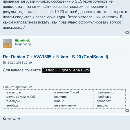
процессе загрузки никаких сообщений о SCSI-контроллере не
появляется. Попытки найти решение поиском не привели к
результату, выдавая ссылки 10-20-летней давности, смысл которых в
целом сводится к пересборке ядра. Этого хотелось бы избежать. В
каком направлении искать, как правильно сформулировать вопрос
поисковику?
Bizdelnick
Модератор
Re: Debian 7 + AVA1505 + Nikon LS-20 (CoolScan II)
С
13.10.2013 19:19
о
о
Для начала покажите
lsmod | grep aha152x
.
б
щ
е
н
и
Пишите правильно:
е
в консол
и
в течени
е
(часа)
приемл
е
мо
вк
у́пе
(с чем-либо)
нович
о
к
пробле
м
а
в о
бщем
ню
анс
проб
о
вать
в
оо
бще
п
о у
молчанию
тра
ф
ик
Komencanto