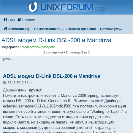
FAQ
Правила
unixforum.org
Практические вопросы
Железо для Linux
Сетевые устройства
ADSL модем D-Link DSL-200 и Mandriva
Модератор:
Модераторы разделов
2 сообщения • Страница
1
из
1
gralex
ADSL модем D-Link DSL-200 и Mandriva
С
28.12.2013 21:14
о
о
Добрый день, друзья!
б
Помогите настроить интернет в Mandriva 2009 Spring, используя
щ
е
модем DSL-200 от D-link Generation III. Замучился уже! Драйвера
н
eciadsl-usermode-0.11-0.1.102mdk.i586.rpm поставил, синхронизация
и
е
выполняет все 5 этапов и пишет что успешно и "Waiting for tap0..." в
конце. Сеть при этом создается стандартными средствами,
подключается, но входящие пакеты не идут, а на исходящих
скорость мизерная (судя по встроенной утилите) - страницы в
браузере не открывает, обновление не доступно. Что делать?