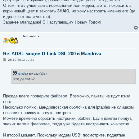
О том, что лучше взять нормальный лан модем, а этот покрасить в
коричневый цвет и закопать
ЗНАЮ
, но хочу настроить именно его (да
и денег нет если честно).
Заранее благодарю! С Наступающим Новым Годом!
Hephaestus
Re: ADSL модем D-Link DSL-200 и Mandriva
С
28.12.2013 22:31
о
о
б
gralex
писал(а):
↑
щ
е
Что делать?
н
и
е
Прежде всего проверьте файрвол. Возможно, пакеты не идут из-за
него.
Насколько помню, мандривовская оболочка для iptables не слишком
позволяет вникнуть в суть настроек.
Можете временно сбросить настройки iptables. Если пакеты пойдут,
значит дело в фаерволе, тогда уже будете настраивать конкретно.
И второй момент. Поскольку модем USB, посмотрите, поднятые