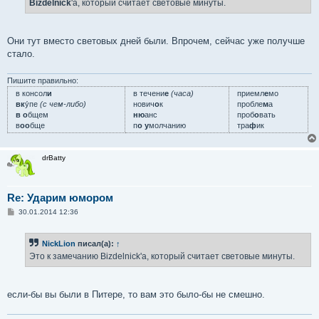
е
Bizdelniсk
'а, который считает световые минуты.
н
и
е
Они тут вместо световых дней были. Впрочем, сейчас уже получше
стало.
Пишите правильно:
в консол
и
в течени
е
(часа)
приемл
е
мо
вк
у́пе
(с чем-либо)
нович
о
к
пробле
м
а
в о
бщем
ню
анс
проб
о
вать
в
оо
бще
п
о у
молчанию
тра
ф
ик
drBatty
Re: Ударим юмором
С
30.01.2014 12:36
о
о
б
NickLion
писал(а):
↑
щ
е
Это к замечанию Bizdelniсk'а, который считает световые минуты.
н
и
е
если-бы вы были в Питере, то вам это было-бы не смешно.