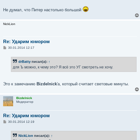
Не думал, что Питер настолько большой
NickLion
Re: Ударим юмором
С
30.01.2014 12:17
о
о
б
drBatty
писал(а):
↑
щ
е
для Ъ можно, к чему это? Я всё это УГ смотреть не хочу.
н
и
е
Это к замечанию
Bizdelniсk
'а, который считает световые минуты.
Bizdelnick
Модератор
Re: Ударим юмором
С
30.01.2014 12:19
о
о
б
NickLion
писал(а):
↑
щ