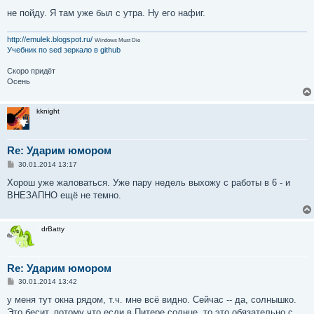
не пойду. Я там уже был с утра. Ну его нафиг.
http://emulek.blogspot.ru/
Windows Must Die
Учебник по sed
зеркало в github
Скоро придёт
Осень
kknight
Re: Ударим юмором
С
30.01.2014 13:17
о
о
Хорош уже жаловаться. Уже пару недель выхожу с работы в 6 - и
б
ВНЕЗАПНО ещё не темно.
щ
е
н
и
drBatty
е
Re: Ударим юмором
С
30.01.2014 13:42
о
о
у меня тут окна рядом, т.ч. мне всё видно. Сейчас -- да, солнышко.
б
Это бесит, потому что если в Питере солнце, то это обязательно с