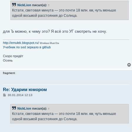
б
NickLion
писал(а):
↑
щ
е
Кстати, световая минута — это почти 18 млн. км, чуть меньше
н
одной восьмой расстояния до Солнца.
и
е
для Ъ можно, к чему это? Я всё это УГ смотреть не хочу.
http://emulek.blogspot.ru/
Windows Must Die
Учебник по sed
зеркало в github
Скоро придёт
Осень
fragment
Re: Ударим юмором
С
30.01.2014 12:13
о
о
б
NickLion
писал(а):
↑
щ
е
Кстати, световая минута — это почти 18 млн. км, чуть меньше
н
одной восьмой расстояния до Солнца.
и
е