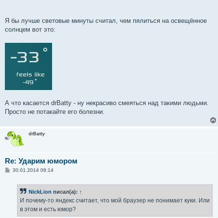
Я бы лучше световые минуты считал, чем пялиться на освещённое
солнцем вот это:
А что касается drBatty - ну некрасиво смеяться над такими людьми.
Просто не потакайте его болезни.
drBatty
Re: Ударим юмором
С
30.01.2014 08:14
о
о
б
NickLion
писал(а):
↑
щ
е
И почему-то яндекс считает, что мой браузер не понимает куки. Или
н
в этом и есть юмор?
и
е