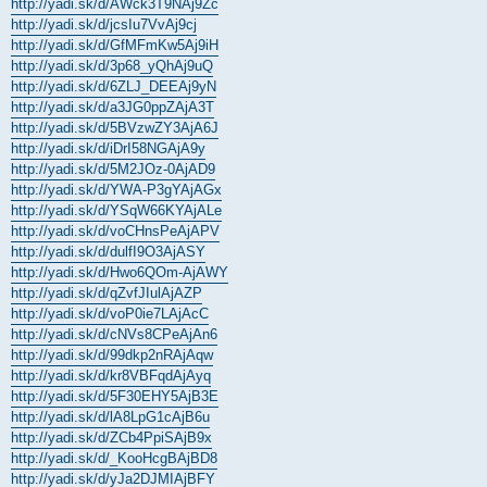
http://yadi.sk/d/AWck3T9NAj9Zc
http://yadi.sk/d/jcsIu7VvAj9cj
http://yadi.sk/d/GfMFmKw5Aj9iH
http://yadi.sk/d/3p68_yQhAj9uQ
http://yadi.sk/d/6ZLJ_DEEAj9yN
http://yadi.sk/d/a3JG0ppZAjA3T
http://yadi.sk/d/5BVzwZY3AjA6J
http://yadi.sk/d/iDrI58NGAjA9y
http://yadi.sk/d/5M2JOz-0AjAD9
http://yadi.sk/d/YWA-P3gYAjAGx
http://yadi.sk/d/YSqW66KYAjALe
http://yadi.sk/d/voCHnsPeAjAPV
http://yadi.sk/d/dulfI9O3AjASY
http://yadi.sk/d/Hwo6QOm-AjAWY
http://yadi.sk/d/qZvfJIulAjAZP
http://yadi.sk/d/voP0ie7LAjAcC
http://yadi.sk/d/cNVs8CPeAjAn6
http://yadi.sk/d/99dkp2nRAjAqw
http://yadi.sk/d/kr8VBFqdAjAyq
http://yadi.sk/d/5F30EHY5AjB3E
http://yadi.sk/d/lA8LpG1cAjB6u
http://yadi.sk/d/ZCb4PpiSAjB9x
http://yadi.sk/d/_KooHcgBAjBD8
http://yadi.sk/d/yJa2DJMIAjBFY