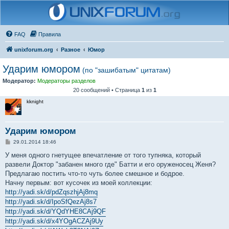
FAQ
Правила
unixforum.org
Разное
Юмор
Ударим юмором
(по "зашибатым" цитатам)
Модератор:
Модераторы разделов
20 сообщений • Страница
1
из
1
kknight
Ударим юмором
С
29.01.2014 18:46
о
о
У меня одного гнетущее впечатление от того тупняка, который
б
развели Доктор "забанен много где" Батти и его оруженосец Женя?
щ
е
Предлагаю постить что-то чуть более смешное и бодрое.
н
Начну первым: вот кусочек из моей коллекции:
и
е
http://yadi.sk/d/pdZqszhjAj8mq
http://yadi.sk/d/IpoSfQezAj8s7
http://yadi.sk/d/YQdYHE8CAj9QF
http://yadi.sk/d/x4YOgACZAj9Uy