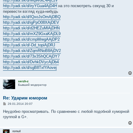
http://yadi.sk/d/Mq9v8iE4AjCzv
http://yadi.sk/d/iryYGua4AjD4H
на это посмотреть секунд 30 и
перевести взгляд куда-нибудь
http://yadi.sk/d/IQxoJsOmAjDBQ
http://yadi.sk/d/igPpO08XAjDEV
http://yadi.sk/d/d2HEZuMlAjDHN
http://yadi.sk/d/mXZ9GxaKAjDL9
http://yadi.sk/d/cmpMregAAjDP2
http://yadi.sk/d/-Dd_topiAjDRJ
http://yadi.sk/d/ZqmRNoB8AjDV2
http://yadi.sk/d/73x3ShQCAjDY7
http://yadi.sk/d/DvhkDVycAjDb4
http://yadi.sk/d/sgB8TxfYAovej
serzh-z
Бывший модератор
Re: Ударим юмором
С
29.01.2014 20:07
о
о
Неудобно просматривать. По сравнению с любой подобной хуморной
б
группой в G+.
щ
е
н
и
romuil
е