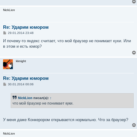
NickLion
Re: Ударим юмором
С
29.01.2014 23:48
о
о
И почему-то яндекс считает, что мой браузер не понимает куки. Или
б
в этом и есть юмор?
щ
е
н
и
kknight
е
Re: Ударим юмором
С
30.01.2014 00:06
о
о
б
NickLion
писал(а):
↑
щ
е
что мой браузер не понимает куки.
н
и
е
У меня даже Конкерором открывается нормально. Что за браузер?
NickLion