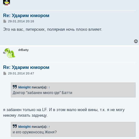
Re: Ударим юмором
С
29.01.2014 20:16
о
о
Это на вас, питерских, полярная ночь плохо влияет.
б
щ
е
н
и
drBatty
е
Re: Ударим юмором
С
29.01.2014 20:47
о
о
б
kknight
писал(а):
↑
щ
е
Доктор "забанен много где" Батти
н
и
е
я забанен только на LF. И в этом мало моей вины, т.к. я не могу
никому лизать задницу.
kknight
писал(а):
↑
и его оруженосец Женя?