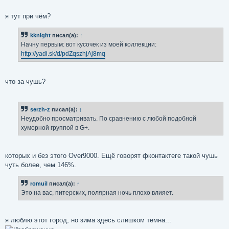
я тут при чём?
kknight
писал(а):
↑
Начну первым: вот кусочек из моей коллекции:
http://yadi.sk/d/pdZqszhjAj8mq
что за чушь?
serzh-z
писал(а):
↑
Неудобно просматривать. По сравнению с любой подобной
хуморной группой в G+.
которых и без этого Over9000. Ещё говорят фконтактеге такой чушь
чуть более, чем 146%.
romuil
писал(а):
↑
Это на вас, питерских, полярная ночь плохо влияет.
я люблю этот город, но зима здесь слишком темна...