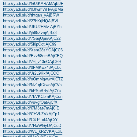
http://yadi.sk/d/GUtKARAMAjBJF
http://yadi.sk/d/0JfwmWHvAjBMa
http://yadi.sk/d/thtqan_yAjBRW
http://yadi.sk/d/27bKrjHQAjBVL
http://yadi.sk/d/JKU2HMv-AjBYb
http://yadi.sk/d/jh85ZvnjAjBx3
http://yadi.sk/d/7SaqUpnAAjC22
http://yadi.sk/d/5l0pOqtiAjC99
http://yadi.sk/d/Xsm28zYOAjCC6
http://yadi.sk/d/Ezz58nmBAjCEQ
http://yadi.sk/d/Z6_v13nOAjCHH
http://yadi.sk/d/0FMKwx48AjCLc
http://yadi.sk/d/Jr2L9KkfAjCQQ
http://yadi.sk/d/oOmMqwwrAjCTZ
http://yadi.sk/d/Nv1qKXwoAjCVs
http://yadi.sk/d/bPSpBRyfAjCYc
http://yadi.sk/d/7bVKCbmKAjCcn
http://yadi.sk/d/vsvgfQatAjCfX
http://yadi.sk/d/l7M3ae7mAjCiE
http://yadi.sk/d/CHVl-ZVkAjCpJ
http://yadi.sk/d/C4-PToI4AjCrY
http://yadi.sk/d/7l4xWGyDAjCuD
http://yadi.sk/d/WL_kRZVKAjCxL