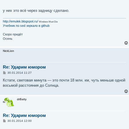
у них это всё через задницу сделано.
http://emulek.blogspot.ru/
Windows Must Die
Учебник по sed
зеркало в github
Скоро придёт
Осень
NickLion
Re: Ударим юмором
С
30.01.2014 11:27
о
о
Кстати, световая минута — это почти 18 млн. км, чуть меньше одной
б
восьмой расстояния до Солнца.
щ
е
н
и
drBatty
е
Re: Ударим юмором
С
30.01.2014 12:00
о
о