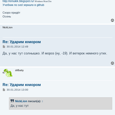
http://emulek.blogspot.ru/
Windows Must Die
Учебник по sed
зеркало в github
Скоро придёт
Осень
NickLion
Re: Ударим юмором
С
30.01.2014 12:49
о
о
Да, у нас тут солнышко. И мороз (ну, -19). И ветерок немного утих.
б
щ
е
н
и
drBatty
е
Re: Ударим юмором
С
30.01.2014 13:00
о
о
б
NickLion
писал(а):
↑
щ
е
Да, у нас тут
н
и
е