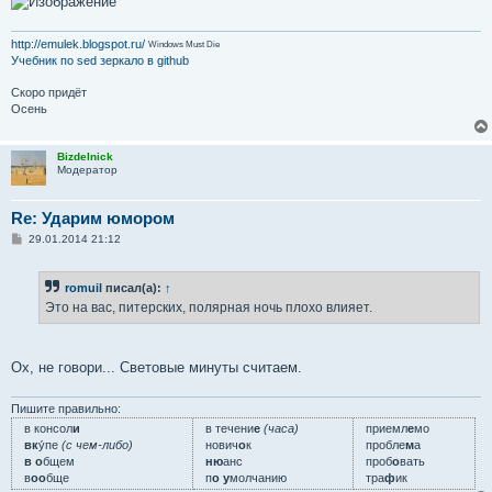
http://emulek.blogspot.ru/
Windows Must Die
Учебник по sed
зеркало в github
Скоро придёт
Осень
Bizdelnick
Модератор
Re: Ударим юмором
С
29.01.2014 21:12
о
о
б
romuil
писал(а):
↑
щ
е
Это на вас, питерских, полярная ночь плохо влияет.
н
и
е
Ох, не говори... Световые минуты считаем.
Пишите правильно:
в консол
и
в течени
е
(часа)
приемл
е
мо
вк
у́пе
(с чем-либо)
нович
о
к
пробле
м
а
в о
бщем
ню
анс
проб
о
вать
в
оо
бще
п
о у
молчанию
тра
ф
ик