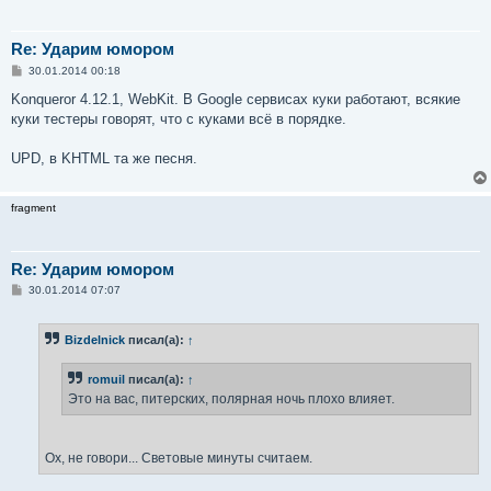
Re: Ударим юмором
С
30.01.2014 00:18
о
о
Konqueror 4.12.1, WebKit. В Google сервисах куки работают, всякие
б
куки тестеры говорят, что с куками всё в порядке.
щ
е
н
UPD, в KHTML та же песня.
и
е
fragment
Re: Ударим юмором
С
30.01.2014 07:07
о
о
б
Bizdelnick
писал(а):
↑
щ
е
н
romuil
писал(а):
↑
и
е
Это на вас, питерских, полярная ночь плохо влияет.
Ох, не говори... Световые минуты считаем.