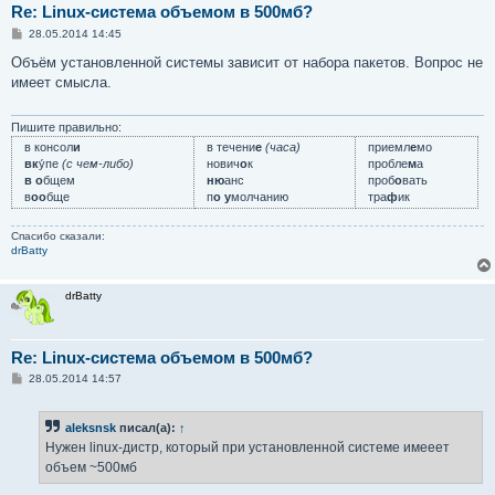
Re: Linux-система объемом в 500мб?
С
28.05.2014 14:45
о
о
Объём установленной системы зависит от набора пакетов. Вопрос не
б
имеет смысла.
щ
е
н
и
Пишите правильно:
е
в консол
и
в течени
е
(часа)
приемл
е
мо
вк
у́пе
(с чем-либо)
нович
о
к
пробле
м
а
в о
бщем
ню
анс
проб
о
вать
в
оо
бще
п
о у
молчанию
тра
ф
ик
Спасибо сказали:
drBatty
drBatty
Re: Linux-система объемом в 500мб?
С
28.05.2014 14:57
о
о
б
aleksnsk
писал(а):
↑
щ
е
Нужен linux-дистр, который при установленной системе имееет
н
объем ~500мб
и
е