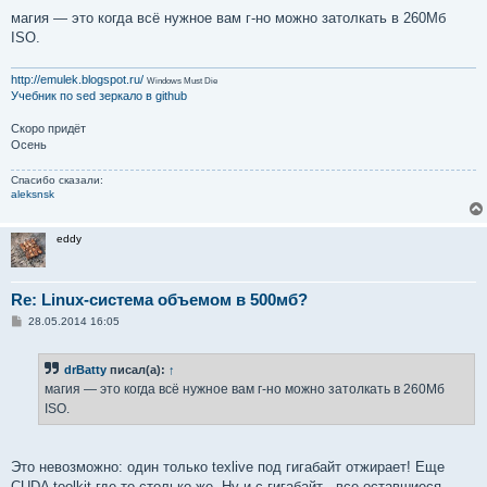
магия — это когда всё нужное вам г-но можно затолкать в 260Мб
ISO.
http://emulek.blogspot.ru/
Windows Must Die
Учебник по sed
зеркало в github
Скоро придёт
Осень
Спасибо сказали:
aleksnsk
eddy
Re: Linux-система объемом в 500мб?
С
28.05.2014 16:05
о
о
б
drBatty
писал(а):
↑
щ
е
магия — это когда всё нужное вам г-но можно затолкать в 260Мб
н
ISO.
и
е
Это невозможно: один только texlive под гигабайт отжирает! Еще
CUDA toolkit где-то столько же. Ну и с гигабайт - все оставшиеся