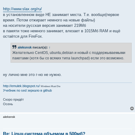
http://www.slax.org/ru/
в установленном виде НЕ занимает места. Т.е. вообще(первое
время. Потом отжирает немного на новые файлы)
на носители русская версия занимает 219Мб
в памяти тоже немного занимает, влезает в 1015Мб RAM и ещё
остаётся для FireFox.
aleksnsk
писал(а):
↑
Желательно CentOS, ubuntu,debian и новый с поддержываемыми
пакетами (хотя бы со всяких типа launchpad) если это возможно.
ну лично мне это г-но не нужно.
http://emulek.blogspot.ru/
Windows Must Die
Учебник по sed
зеркало в github
Скоро придёт
Осень
aleksnsk
Re: Linux-система объемом в 500мб?