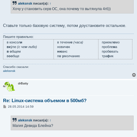
б
aleksnsk
писал(а):
↑
щ
е
Хочу у становить серв ОС, она почему то вытянула 4гб))
н
и
е
Ставьте только базовую систему, потом доустановите остальное.
Пишите правильно:
в консол
и
в течени
е
(часа)
приемл
е
мо
вк
у́пе
(с чем-либо)
нович
о
к
пробле
м
а
в о
бщем
ню
анс
проб
о
вать
в
оо
бще
п
о у
молчанию
тра
ф
ик
Спасибо сказали:
aleksnsk
drBatty
Re: Linux-система объемом в 500мб?
С
28.05.2014 14:59
о
о
б
aleksnsk
писал(а):
↑
щ
е
Магия Девида Блейна?
н
и
е