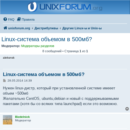
FAQ
Правила
unixforum.org
Дистрибутивы
Другие Linux-ы и Unix-ы
Linux-система объемом в 500мб?
Модератор:
Модераторы разделов
8 сообщений • Страница
1
из
1
aleksnsk
Linux-система объемом в 500мб?
С
28.05.2014 14:39
о
о
Нужен linux-дистр, который при установленной системе имееет
б
объем ~500мб
щ
е
Желательно CentOS, ubuntu,debian и новый с поддержываемыми
н
пакетами (хотя бы со всяких типа launchpad) если это возможно.
и
е
Bizdelnick
Модератор