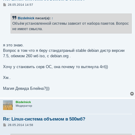
С
28.05.2014 14:57
о
о
б
Bizdelnick
писал(а):
↑
щ
е
Объём установленной системы зависит от набора пакетов. Вопрос
н
не имеет смысла.
и
е
я это знаю.
Вопрос в том что я беру стандатраный stable debian дистр версии
7.5, обемом 260 мб iso, с debian.org .
Хочу у становить серв ОС, она почему то вытянула 4гб))
Хм..
Магия Девида Блейна?)))
Bizdelnick
Модератор
Re: Linux-система объемом в 500мб?
С
28.05.2014 14:58
о
о