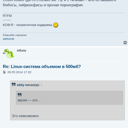
firefox'ы, либреохфисы и прочая порнография.
RTFM
-------
KOI8-R - патриотичная кодировка
Спасибо сказали:
aleksnsk
drBatty
Re: Linux-система объемом в 500мб?
С
28.05.2014 17:32
о
о
б
eddy
писал(а):
↑
щ
е
н
и
е
магия — это…
Это невозможно