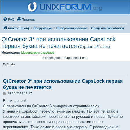
FAQ
Правила
unixforum.org
Погружение
Программирование
Средства разработки
QtCreator 3* при использовании CapsLock
первая буква не печатается
(Странный глюк)
Модератор:
Модераторы разделов
2 сообщения • Страница
1
из
1
FlySnake
QtCreator 3* при использовании CapsLock первая
буква не печатается
С
19.06.2014 11:17
о
о
Всем привет!
б
С переходом на QtCreator 3 обнаружил странный глюк.
щ
е
У меня на CapsLock переключение раскладки. Так вот печатаю в
н
креаторе на английском, переключаю на русский и первая буква не
и
е
пропечатывается, просто игнорит первое нажатие после
переключения. Тоже самое в обратную сторону. С раскладкой не