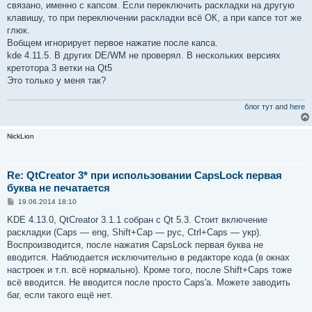
связано, именно с капсом. Если переключить раскладки на другую
клавишу, то при переключении раскладки всё ОК, а при капсе тот же
глюк.
Вобщем игнорирует первое нажатие после капса.
kde 4.11.5. В других DE/WM не проверял. В нескольких версиях
кретотора 3 ветки на Qt5
Это только у меня так?
блог тут
and
here
NickLion
Re: QtCreator 3* при использовании CapsLock первая
буква не печатается
С
19.06.2014 18:10
о
о
KDE 4.13.0, QtCreator 3.1.1 собран с Qt 5.3. Стоит включение
б
раскладки (Caps — eng, Shift+Cap — рус, Ctrl+Caps — укр).
щ
е
Воспроизводится, после нажатия CapsLock первая буква не
н
вводится. Наблюдается исключительно в редакторе кода (в окнах
и
е
настроек и т.п. всё нормально). Кроме того, после Shift+Caps тоже
всё вводится. Не вводится после просто Caps'а. Можете заводить
баг, если такого ещё нет.