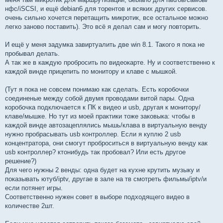
нфс/iSCSI, и ещё debian6 для торентов и всяких других сервисов.
очень сильно хочется перетащить микротик, все остальное можно
легко заново поставить). Это всё я делал сам и могу повторить.
И ещё у меня задумка завиртуалить две win 8.1. Такого я пока не
пробывал делать.
А так же в каждую пробросить по видеокарте. Ну и соответственно к
каждой винде прицепить по монитору и клаве с мышкой.
(Тут я пока не совсем понимаю как сделать. Есть коробочки
соединеные между собой двумя проводами витой пары. Одна
коробочка подключается к ПК к видео и usb, другая к монитору/
клаве/мышке. Но тут из моей практики тоже заковыка: чтобы в
каждой винде автозацеплялись мышь/клава в виртуальную венду
нужно пробрасывать usb контроллер. Если я куплю 2 usb
концентратора, они смогут проброситься в виртуальную венду как
usb контроллер? ктонибудь так пробовал? Или есть другое
решение?)
Для чего нужны 2 венды: одна будет на кухне крутить музыку и
показывать ютуб/iptv, другае в зале на тв смотреть фильмы/iptv/и
если потянет игры.
Соответственно нужен совет в выборе подходящего видео в
количестве 2шт.