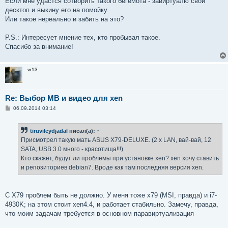
Если мне удастся сотворить такого бегемота - завиртуалю свой
десктоп и выкину его на помойку.
Или такое нереально и забить на это?
P.S.: Интересует мнение тех, кто пробывал такое.
Спасибо за внимание!
vr13
Re: Выбор MB и видео для xen
С
06.09.2014 03:14
о
о
б
tiruvileydjadal
писал(а):
↑
щ
е
Присмотрел такую мать ASUS X79-DELUXE. (2 x LAN, вай-вай, 12
н
SATA, USB 3.0 много - красотища!!!)
и
е
Кто скажет, будут ли проблемы при установке xen? xen хочу ставить
и репозиториев debian7. Вроде как там последняя версия xen.
С X79 проблем быть не должно. У меня тоже x79 (MSI, правда) и i7-
4930K; на этом стоит xen4.4, и работает стабильно. Замечу, правда,
что моим задачам требуется в основном паравиртуализация