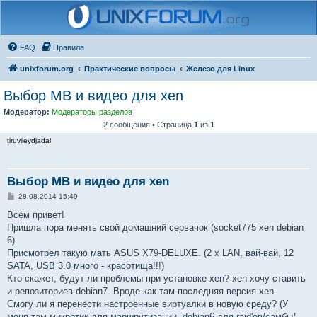
FAQ
Правила
unixforum.org
Практические вопросы
Железо для Linux
Выбор MB и видео для xen
Модератор:
Модераторы разделов
2 сообщения • Страница
1
из
1
tiruvileydjadal
Выбор MB и видео для xen
С
28.08.2014 15:49
о
о
Всем привет!
б
Пришла пора менять свой домашний сервачок (socket775 xen debian
щ
е
6).
н
Присмотрел такую мать ASUS X79-DELUXE. (2 x LAN, вай-вай, 12
и
е
SATA, USB 3.0 много - красотища!!!)
Кто скажет, будут ли проблемы при установке xen? xen хочу ставить
и репозиториев debian7. Вроде как там последняя версия xen.
Смогу ли я перенести настроенные виртуалки в новую среду? (У
меня там микротик для маршрутизации, debian6 для raid'ов/самбы/