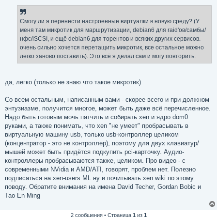
Смогу ли я перенести настроенные виртуалки в новую среду? (У
меня там микротик для маршрутизации, debian6 для raid'ов/самбы/
нфс/iSCSI, и ещё debian6 для торентов и всяких других сервисов.
очень сильно хочется перетащить микротик, все остальное можно
легко заново поставить). Это всё я делал сам и могу повторить.
да, легко (только не знаю что такое микротик)
Со всем остальным, написанным вами - скорее всего и при должном
энтузиазме, получится многое, может быть даже всё перечисленное.
Надо быть готовым мочь патчить и собирать xen и ядро dom0
руками, а также понимать, что xen "не умеет" пробрасывать в
виртуальную машину usb, только usb-контроллер целиком
(концентратор - это не контроллер), поэтому для двух клавиатур/
мышей может быть придётся подкупить pci-карточку. Аудио-
контроллеры пробрасываются также, целиком. Про видео - с
современными NVidia и AMD/ATI, говорят, проблем нет. Полезно
подписаться на xen-users ML ну и почитывать xen wiki по этому
поводу. Обратите внимания на имена David Techer, Gordan Bobic и
Tao En Ming
2 сообщения • Страница
1
из
1