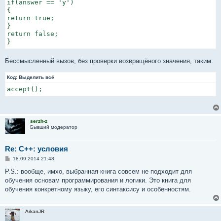
if(answer == 'y')

{

return true;

}

return false;

}
Бессмысленный вызов, без проверки возвращёного значения, таким:
Код:
Выделить всё
accept();
serzh-z
Бывший модератор
Re: C++: условия
С
18.09.2014 21:48
о
о
P.S.: вообще, имхо, выбранная книга совсем не подходит для
б
обучения основам программирования и логики. Это книга для
щ
е
обучения конкретному языку, его синтаксису и особенностям.
н
и
е
ArkanJR