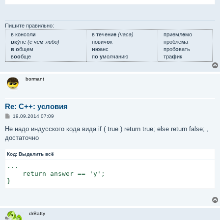
Пишите правильно:
в консол
и
в течени
е
(часа)
приемл
е
мо
вк
у́пе
(с чем-либо)
нович
о
к
пробле
м
а
в о
бщем
ню
анс
проб
о
вать
в
оо
бще
п
о у
молчанию
тра
ф
ик
bormant
Re: C++: условия
С
19.09.2014 07:09
о
о
Не надо индусского кода вида if ( true ) return true; else return false; ,
б
достаточно
щ
е
н
Код:
Выделить всё
и
е
...

    return answer == 'y';

}
drBatty