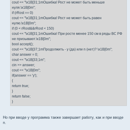
cout << "\x1B[31;1mОшибка! Рост не может быть меньше
нуля.\x1B[0m";
if (rRost == 0)
cout << "\x1B[31;1mОшибка! Рост не может быть равен
нулю.\x1B[0m";
if (0 < rRost&&rRost < 150)
cout << "\x1B[31;1mОшибка! При росте менее 150 см в ряды ВС РФ
не призывают.\x1B[0m";
bool accept();
cout << "\x1B[37;1mПродолжить - y (да) или n (нет)? \x1B[0m";
char answer = 0;
cout << "\x1B[33;1m";
cin >> answer;
cout << "\x1B[0m";
if(answer == 'y');
{
return true;
}
return false;
}
Но при вводе y программа также завершает работу, как и при вводе
n.