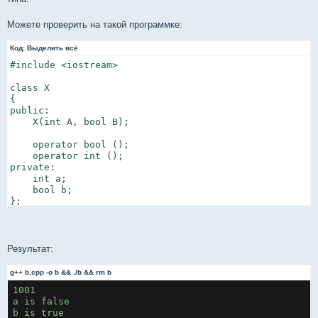
Можете проверить на такой программке:
Код:
Выделить всё
#include <iostream>

class X

{

public:

    X(int A, bool B);

    operator bool ();

    operator int ();

private:

    int a;

    bool b;

};

X::X(int A, bool B) : a(A), b(B)

{ }

Результат:
X::operator bool ()

{

g++ b.cpp -o b && ./b && rm b
    return b;

1001

}

a is false

X::operator int ()
