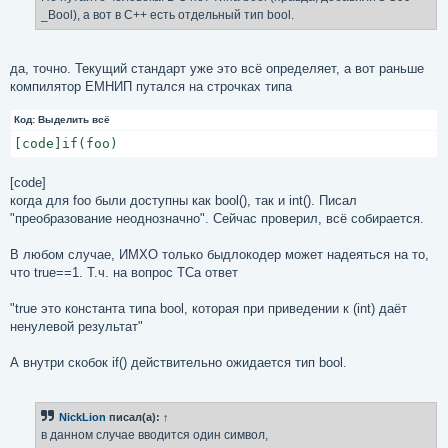
н
_Bool), а вот в C++ есть отдельный тип bool.
и
е
да, точно. Текущий стандарт уже это всё определяет, а вот раньше
компилятор ЕМНИП путался на строчках типа
Код:
Выделить всё
[code]if(foo)
[code]
когда для foo были доступны как bool(), так и int(). Писал
"преобразование неоднозначно". Сейчас проверил, всё собирается.
В любом случае, ИМХО только быдлокодер может надеяться на то,
что true==1. Т.ч. на вопрос ТСа ответ
"true это константа типа bool, которая при приведении к (int) даёт
ненулевой результат"
А внутри скобок if() действительно ожидается тип bool.
NickLion
писал(а):
↑
в данном случае вводится один символ,