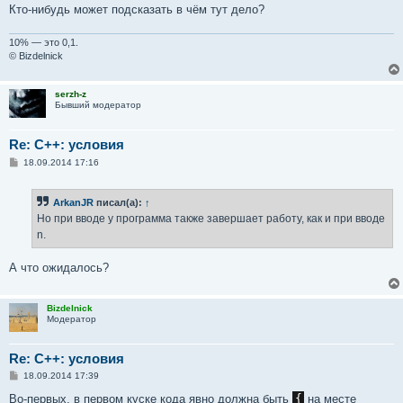
Кто-нибудь может подсказать в чём тут дело?
10% — это 0,1.
© Bizdelnick
serzh-z
Бывший модератор
Re: C++: условия
С
18.09.2014 17:16
о
о
б
ArkanJR
писал(а):
↑
щ
е
Но при вводе y программа также завершает работу, как и при вводе
н
n.
и
е
А что ожидалось?
Bizdelnick
Модератор
Re: C++: условия
С
18.09.2014 17:39
о
о
Во-первых, в первом куске кода явно должна быть
{
на месте