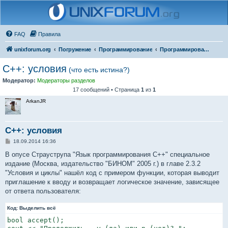
FAQ
Правила
unixforum.org
Погружение
Программирование
Программирование для начинающих
C++: условия
(что есть истина?)
Модератор:
Модераторы разделов
17 сообщений • Страница
1
из
1
ArkanJR
C++: условия
С
18.09.2014 16:36
о
о
В опусе Страуструпа "Язык программирования C++" специальное
б
издание (Москва, издательство "БИНОМ" 2005 г.) в главе 2.3.2
щ
е
"Условия и циклы" нашёл код с примером функции, которая выводит
н
приглашение к вводу и возвращает логическое значение, зависящее
и
е
от ответа пользователя:
Код:
Выделить всё
bool accept();
