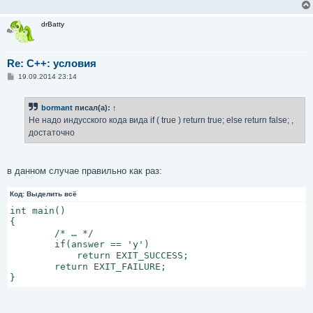
drBatty
Re: C++: условия
С
19.09.2014 23:14
о
о
б
bormant
писал(а):
↑
щ
е
Не надо индусского кода вида if ( true ) return true; else return false; ,
н
достаточно
и
е
в данном случае правильно как раз:
Код:
Выделить всё
int main()

{

        /* … */

        if(answer == 'y')

            return EXIT_SUCCESS;

        return EXIT_FAILURE;

}