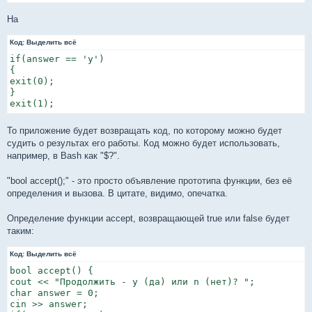
На
Код:
Выделить всё
if(answer == 'y')

{

exit(0);

}

exit(1);
То приложение будет возвращать код, по которому можно будет
судить о результах его работы. Код можно будет использовать,
например, в Bash как "$?".
"bool accept();" - это просто объявление прототипа функции, без её
определения и вызова. В цитате, видимо, опечатка.
Определение функции accept, возвращающей true или false будет
таким:
Код:
Выделить всё
bool accept() {

cout << "Продолжить - y (да) или n (нет)? ";

char answer = 0;

cin >> answer;
