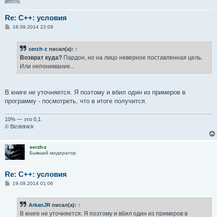
Re: C++: условия
С
18.09.2014 22:09
о
о
б
serzh-z
писал(а):
↑
щ
е
Возврат куда?
Пардон, но на лицо неверное поставленная цель.
н
Или непонимание...
и
е
В книге не уточняется. Я поэтому и вбил один из примеров в
программу - посмотреть, что в итоге получится.
10% — это 0,1.
© Bizdelnick
serzh-z
Бывший модератор
Re: C++: условия
С
19.09.2014 01:06
о
о
б
ArkanJR
писал(а):
↑
щ
е
В книге не уточняется. Я поэтому и вбил один из примеров в