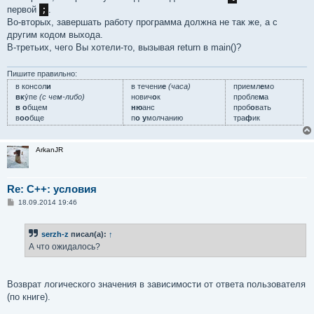
б
первой
;
.
щ
е
Во-вторых, завершать работу программа должна не так же, а с
н
другим кодом выхода.
и
е
В-третьих, чего Вы хотели-то, вызывая return в main()?
Пишите правильно:
в консол
и
в течени
е
(часа)
приемл
е
мо
вк
у́пе
(с чем-либо)
нович
о
к
пробле
м
а
в о
бщем
ню
анс
проб
о
вать
в
оо
бще
п
о у
молчанию
тра
ф
ик
ArkanJR
Re: C++: условия
С
18.09.2014 19:46
о
о
б
serzh-z
писал(а):
↑
щ
е
А что ожидалось?
н
и
е
Возврат логического значения в зависимости от ответа пользователя
(по книге).