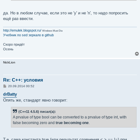
да. Но в любом случае, если это не 'y' и не 'n', то надо попросить
ещё раз ввести.
http://emulek.blogspot.ru/
Windows Must Die
Учебник по sed
зеркало в github
Скоро придёт
Осень
NickLion
Re: C++: условия
С
20.09.2014 00:52
о
о
drBatty
б
Опять же, стандарт явно говорит:
щ
е
н
(C++11 4.5.6) писал(а):
и
е
A prvalue of type bool can be converted to a prvalue of type int, with
false becoming zero and
true becoming one
.
Т.е. сама константа true (или результат сравнения <,>,==,!=) при