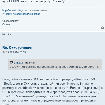
ну и ЕМНИП из std::cin приедет 'y\n', а не 'y'.
http://emulek.blogspot.ru/
Windows Must Die
Учебник по sed
зеркало в github
Скоро придёт
Осень
NickLion
Re: C++: условия
С
19.09.2014 23:55
о
о
б
drBatty
писал(а):
↑
щ
е
в C/C++ нет особого встроенного типа bool. Это на самом деле int.
н
и
е
Не путайте человека. В C нет типа bool (правда, добавили в C99
_Bool), а вот в C++ есть отдельный тип bool. И это не int, ни по
размеру (sizeof(bool) <= sizeof(int)), ни по сути. Если в if(выражение) в
Си "выражение" приводится к int и производится сравнение на != 0,
то в C++ "выражение" приводится к bool. Это имеет значение для
пользовательских типов и определённых операторов приведения
типа.