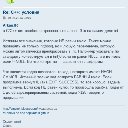
Re: C++: условия
С
19.09.2014 23:07
о
о
ArkanJR
б
в C/C++ нет особого встроенного типа bool. Это на самом деле int.
щ
е
н
Истинны все значения, которые НЕ равны нулю. Также можно
и
е
проверять не только int(bool), но и любую переменную, которую
можно автоматически преобразовать в int. Например указатель по
стандарту конвертируется в (int)0 если он равен NULL, и в
не ноль
если !=NULL. Во что конкретно — зависит от платформы.
Что касается кодов возвратов, то коды возврата имеют ИНОЙ
СМЫСЛ. Истинный только код возврата РАВНЫЙ нулю. Если
программа вернул 0, (aka EXIT_SUCCESS), то всё хорошо, задача
выполнена. Если код НЕ равен нулю, то произошла ошибка. Коды от
1 до 63 зарезервированны системой, коды >128 говорят о
прерывании.
http://emulek.blogspot.ru/
Windows Must Die
Учебник по sed
зеркало в github
Скоро придёт
Осень