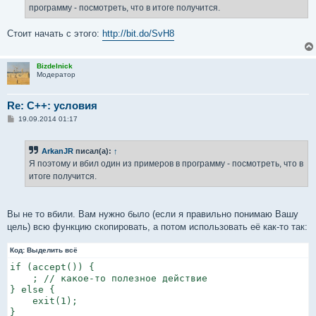
н
программу - посмотреть, что в итоге получится.
и
е
Стоит начать с этого:
http://bit.do/SvH8
Bizdelnick
Модератор
Re: C++: условия
С
19.09.2014 01:17
о
о
б
ArkanJR
писал(а):
↑
щ
е
Я поэтому и вбил один из примеров в программу - посмотреть, что в
н
итоге получится.
и
е
Вы не то вбили. Вам нужно было (если я правильно понимаю Вашу
цель) всю функцию скопировать, а потом использовать её как-то так:
Код:
Выделить всё
if (accept()) {

    ; // какое-то полезное действие

} else {

    exit(1);

}