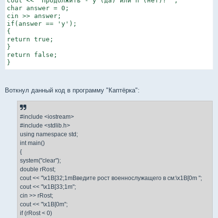
cout << "Продолжить - y (да) или n (нет)? ";

char answer = 0;

cin >> answer;

if(answer == 'y');

{

return true;

}

return false;

}
Воткнул данный код в программу "Каптёрка":
#include <iostream>
#include <stdlib.h>
using namespace std;
int main()
{
system("clear");
double rRost;
cout << "\x1B[32;1mВведите рост военнослужащего в см:\x1B[0m ";
cout << "\x1B[33;1m";
cin >> rRost;
cout << "\x1B[0m";
if (rRost < 0)