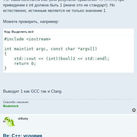
приведении к int должна быть 1 (иначе это не стандарт). Но
естественно, истинным является не только значение 1.
Можете проверить, например:
Код:
Выделить всё
#include <iostream>

int main(int argc, const char *argv[])

{

    std::cout << (int)(bool)2 << std::endl;

    return 0;

}
Выводит 1 как GCC так и Clang.
Спасибо сказали:
Bizdelnick
drBatty
Re: C++: условия