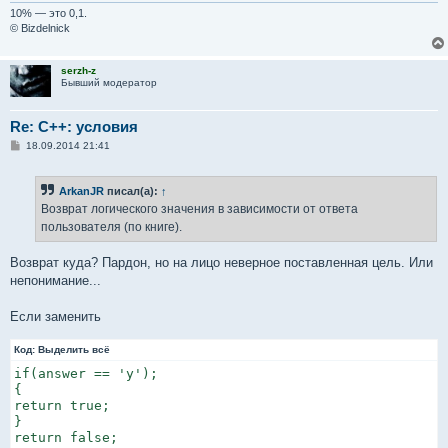
10% — это 0,1.
© Bizdelnick
serzh-z
Бывший модератор
Re: C++: условия
С
18.09.2014 21:41
о
о
б
ArkanJR
писал(а):
↑
щ
е
Возврат логического значения в зависимости от ответа
н
пользователя (по книге).
и
е
Возврат куда? Пардон, но на лицо неверное поставленная цель. Или
непонимание...
Если заменить
Код:
Выделить всё
if(answer == 'y');

{

return true;

}

return false;