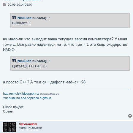
С
20.09.2014 05:07
о
о
б
NickLion
писал(а):
↑
щ
е
Выводит 1
н
и
е
ну мало-ли что выводит ваша текущая версия компилятора? У меня
тоже 1. Всё равно надеяться на то, что true==1 это быдлокодерство
ИМХО.
NickLion
писал(а):
↑
Цитата(C++11 4.5.6)
а просто C++? А то в g++ дефолт -std=c++98.
http://emulek.blogspot.ru/
Windows Must Die
Учебник по sed
зеркало в github
Скоро придёт
Осень
/dev/random
Администратор