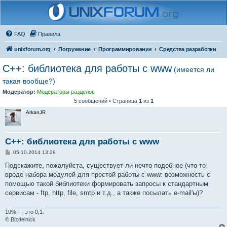
FAQ
Правила
unixforum.org
Погружение
Программирование
Средства разработки
C++: библиотека для работы с www
(имеется ли
такая вообще?)
Модератор:
Модераторы разделов
5 сообщений • Страница
1
из
1
ArkanJR
C++: библиотека для работы с www
С
05.10.2014 13:28
о
о
Подскажите, пожалуйста, существует ли нечто подобное (что-то
б
вроде набора модулей для простой работы с www: возможность с
щ
е
помощью такой библиотеки формировать запросы к стандартным
н
сервисам - ftp, http, file, smtp и т.д., а также посылать e-mail'ы)?
и
е
10% — это 0,1.
© Bizdelnick