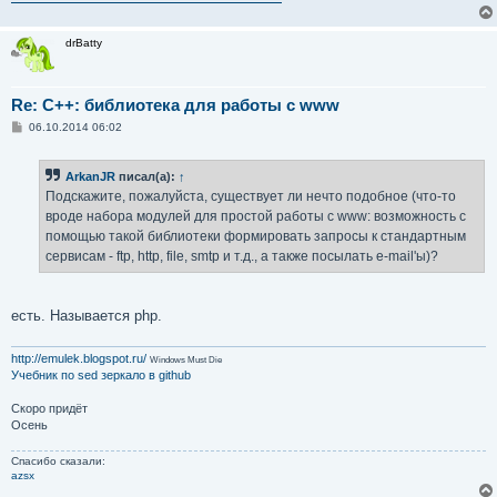
drBatty
Re: C++: библиотека для работы с www
С
06.10.2014 06:02
о
о
б
ArkanJR
писал(а):
↑
щ
е
Подскажите, пожалуйста, существует ли нечто подобное (что-то
н
вроде набора модулей для простой работы с www: возможность с
и
е
помощью такой библиотеки формировать запросы к стандартным
сервисам - ftp, http, file, smtp и т.д., а также посылать e-mail'ы)?
есть. Называется php.
http://emulek.blogspot.ru/
Windows Must Die
Учебник по sed
зеркало в github
Скоро придёт
Осень
Спасибо сказали:
azsx