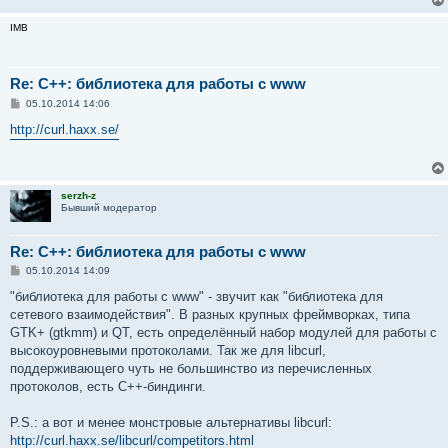
IMB
Re: C++: библиотека для работы с www
С
05.10.2014 14:06
о
о
http://curl.haxx.se/
б
щ
е
н
и
serzh-z
е
Бывший модератор
Re: C++: библиотека для работы с www
С
05.10.2014 14:09
о
о
"библиотека для работы с www" - звучит как "библиотека для
б
сетевого взаимодействия". В разных крупных фреймворках, типа
щ
е
GTK+ (gtkmm) и QT, есть определённый набор модулей для работы с
н
высокоуровневыми протоколами. Так же для libcurl,
и
е
поддерживающего чуть не большинство из перечисленных
протоколов, есть C++-биндинги.
P.S.: а вот и менее монстровые альтернативы libcurl:
http://curl.haxx.se/libcurl/competitors.html