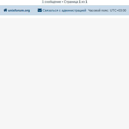
1 сообщение • Страница
1
из
1
unixforum.org
Связаться с администрацией
Часовой пояс:
UTC+03:00