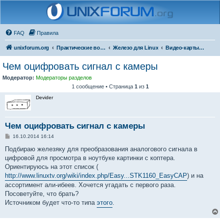
FAQ
Правила
unixforum.org
Практические вопросы
Железо для Linux
Видео-карты и мониторы
Чем оцифровать сигнал с камеры
Модератор:
Модераторы разделов
1 сообщение • Страница
1
из
1
Devider
Чем оцифровать сигнал с камеры
С
16.10.2014 16:14
о
о
Подбираю железяку для преобразования аналогового сигнала в
б
цифровой для просмотра в ноутбуке картинки с коптера.
щ
е
Ориентируюсь на этот список (
н
http://www.linuxtv.org/wiki/index.php/Easy...STK1160_EasyCAP
) и на
и
е
ассортимент али-ибеев. Хочется угадать с первого раза.
Посоветуйте, что брать?
Источником будет что-то типа
этого
.