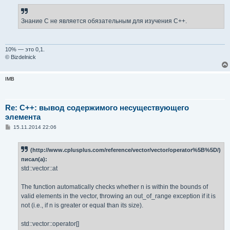
Знание C не является обязательным для изучения C++.
10% — это 0,1.
© Bizdelnick
IMB
Re: C++: вывод содержимого несуществующего
элемента
С
15.11.2014 22:06
о
о
б
(http://www.cplusplus.com/reference/vector/vector/operator%5B%5D/)
щ
е
писал(а):
н
std::vector::at
и
е
The function automatically checks whether n is within the bounds of
valid elements in the vector, throwing an out_of_range exception if it is
not (i.e., if n is greater or equal than its size).
std::vector::operator[]