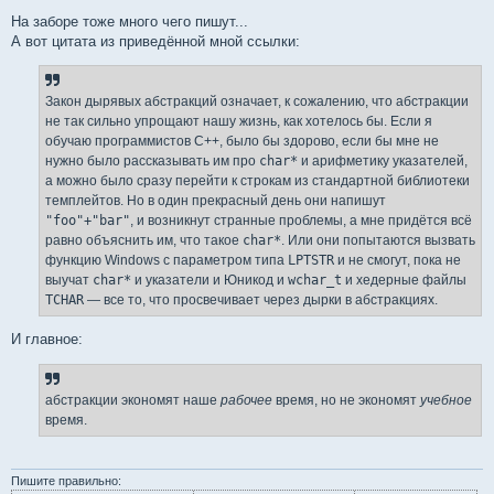
На заборе тоже много чего пишут...
А вот цитата из приведённой мной ссылки:
Закон дырявых абстракций означает, к сожалению, что абстракции
не так сильно упрощают нашу жизнь, как хотелось бы. Если я
обучаю программистов C++, было бы здорово, если бы мне не
нужно было рассказывать им про
char*
и арифметику указателей,
а можно было сразу перейти к строкам из стандартной библиотеки
темплейтов. Но в один прекрасный день они напишут
"foo"+"bar"
, и возникнут странные проблемы, а мне придётся всё
равно объяснить им, что такое
char*
. Или они попытаются вызвать
функцию Windows с параметром типа
LPTSTR
и не смогут, пока не
выучат
char*
и указатели и Юникод и
wchar_t
и хедерные файлы
TCHAR
— все то, что просвечивает через дырки в абстракциях.
И главное:
абстракции экономят наше
рабочее
время, но не экономят
учебное
время.
Пишите правильно: