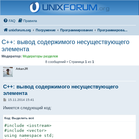
FAQ
Правила
unixforum.org
Погружение
Программирование
Программирование для начинающих
C++: вывод содержимого несуществующего
элемента
Модератор:
Модераторы разделов
8 сообщений • Страница
1
из
1
ArkanJR
C++: вывод содержимого несуществующего
элемента
С
15.11.2014 15:41
о
о
Имеется следующий код:
б
щ
Код:
е
Выделить всё
н
#include <iostream>

и
е
#include <vector>

using namespace std;
