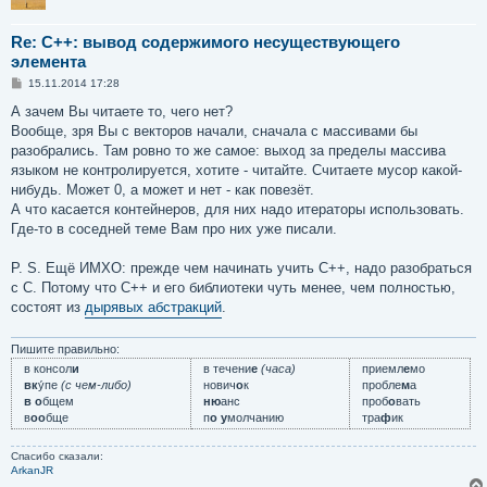
Re: C++: вывод содержимого несуществующего
элемента
С
15.11.2014 17:28
о
о
А зачем Вы читаете то, чего нет?
б
Вообще, зря Вы с векторов начали, сначала с массивами бы
щ
е
разобрались. Там ровно то же самое: выход за пределы массива
н
языком не контролируется, хотите - читайте. Считаете мусор какой-
и
е
нибудь. Может 0, а может и нет - как повезёт.
А что касается контейнеров, для них надо итераторы использовать.
Где-то в соседней теме Вам про них уже писали.
P. S. Ещё ИМХО: прежде чем начинать учить C++, надо разобраться
с C. Потому что C++ и его библиотеки чуть менее, чем полностью,
состоят из
дырявых абстракций
.
Пишите правильно:
в консол
и
в течени
е
(часа)
приемл
е
мо
вк
у́пе
(с чем-либо)
нович
о
к
пробле
м
а
в о
бщем
ню
анс
проб
о
вать
в
оо
бще
п
о у
молчанию
тра
ф
ик
Спасибо сказали:
ArkanJR