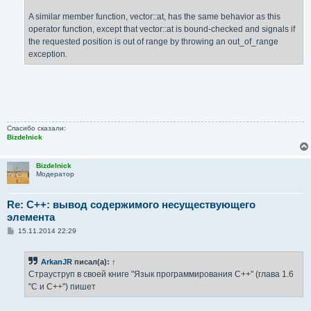
A similar member function, vector::at, has the same behavior as this
operator function, except that vector::at is bound-checked and signals if
the requested position is out of range by throwing an out_of_range
exception.
Спасибо сказали:
Bizdelnick
Bizdelnick
Модератор
Re: C++: вывод содержимого несуществующего
элемента
С
15.11.2014 22:29
о
о
б
ArkanJR
писал(а):
↑
щ
е
Страуструп в своей книге "Язык программирования C++" (глава 1.6
н
"C и C++") пишет
и
е