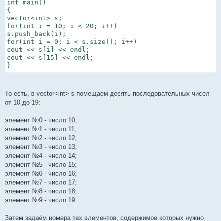
int main()

{

vector<int> s;

for(int i = 10; i < 20; i++)

s.push_back(i);

for(int i = 0; i < s.size(); i++)

cout << s[i] << endl;

cout << s[15] << endl;

}
То есть, в vector<int> s помещаем десять последовательных чисел
от 10 до 19:
элемент №0 - число 10;
элемент №1 - число 11;
элемент №2 - число 12;
элемент №3 - число 13;
элемент №4 - число 14;
элемент №5 - число 15;
элемент №6 - число 16;
элемент №7 - число 17;
элемент №8 - число 18;
элемент №9 - число 19.
Затем задаём номера тех элементов, содержимое которых нужно