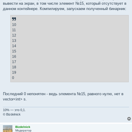
вывести на экран, в том числе элемент №15, который отсутствует в
данном контейнере. Компилируем, запускаем полученный бинарник:
10
11
12
13
14
15
16
17
18
19
0
Последний 0 непонятен - ведь элемента №15, равного нулю, нет в
vector<int> s.
10% — это 0,1.
© Bizdelnick
Bizdelnick
Модератор