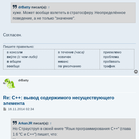
о
б
drBatty
писал(а):
↑
щ
е
хуже. Может вообще взлететь в стратосферу. Неопределённое
н
поведение, а не только "значение".
и
е
Согласен.
Пишите правильно:
в консол
и
в течени
е
(часа)
приемл
е
мо
вк
у́пе
(с чем-либо)
нович
о
к
пробле
м
а
в о
бщем
ню
анс
проб
о
вать
в
оо
бще
п
о у
молчанию
тра
ф
ик
drBatty
Re: C++: вывод содержимого несуществующего
элемента
С
16.11.2014 02:34
о
о
б
ArkanJR
писал(а):
↑
щ
е
Но Страуструп в своей книге "Язык программирования C++" (глава
н
1.6 "C и C++") пишет, что:
и
е