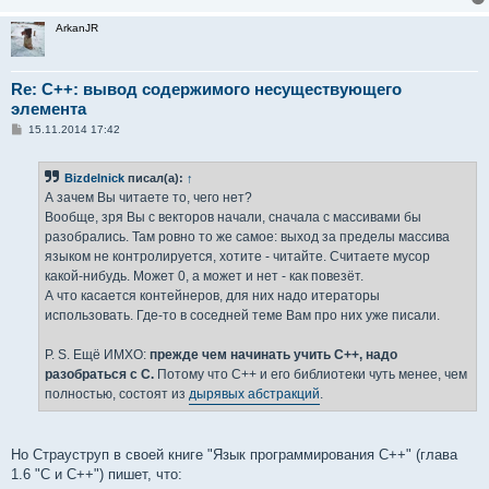
ArkanJR
Re: C++: вывод содержимого несуществующего
элемента
С
15.11.2014 17:42
о
о
б
Bizdelnick
писал(а):
↑
щ
е
А зачем Вы читаете то, чего нет?
н
Вообще, зря Вы с векторов начали, сначала с массивами бы
и
е
разобрались. Там ровно то же самое: выход за пределы массива
языком не контролируется, хотите - читайте. Считаете мусор
какой-нибудь. Может 0, а может и нет - как повезёт.
А что касается контейнеров, для них надо итераторы
использовать. Где-то в соседней теме Вам про них уже писали.
P. S. Ещё ИМХО:
прежде чем начинать учить C++, надо
разобраться с C.
Потому что C++ и его библиотеки чуть менее, чем
полностью, состоят из
дырявых абстракций
.
Но Страуструп в своей книге "Язык программирования C++" (глава
1.6 "C и C++") пишет, что: