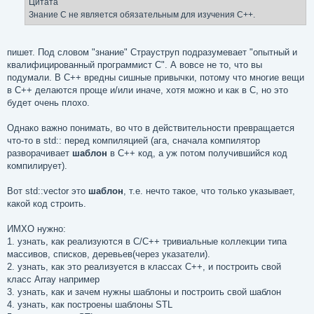
Цитата
Знание C не является обязательным для изучения C++.
пишет. Под словом "знание" Страуструп подразумевает "опытный и
квалифицированный программист C". А вовсе не то, что вы
подумали. В C++ вредны сишные привычки, потому что многие вещи
в C++ делаются проще и/или иначе, хотя можно и как в C, но это
будет очень плохо.
Однако важно понимать, во что в действительности превращается
что-то в std:: перед компиляцией (ага, сначала компилятор
разворачивает
шаблон
в C++ код, а уж потом получившийся код
компилирует).
Вот std::vector это
шаблон
, т.е. нечто такое, что только указывает,
какой код строить.
ИМХО нужно:
1. узнать, как реализуются в C/C++ тривиальные коллекции типа
массивов, списков, деревьев(через указатели).
2. узнать, как это реализуется в классах C++, и построить свой
класс Array например
3. узнать, как и зачем нужны шаблоны и построить свой шаблон
4. узнать, как построены шаблоны STL