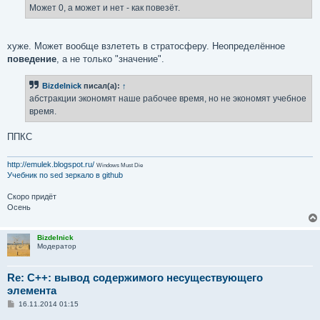
Может 0, а может и нет - как повезёт.
хуже. Может вообще взлететь в стратосферу. Неопределённое
поведение
, а не только "значение".
Bizdelnick
писал(а):
↑
абстракции экономят наше рабочее время, но не экономят учебное
время.
ППКС
http://emulek.blogspot.ru/
Windows Must Die
Учебник по sed
зеркало в github
Скоро придёт
Осень
Bizdelnick
Модератор
Re: C++: вывод содержимого несуществующего
элемента
С
16.11.2014 01:15
о