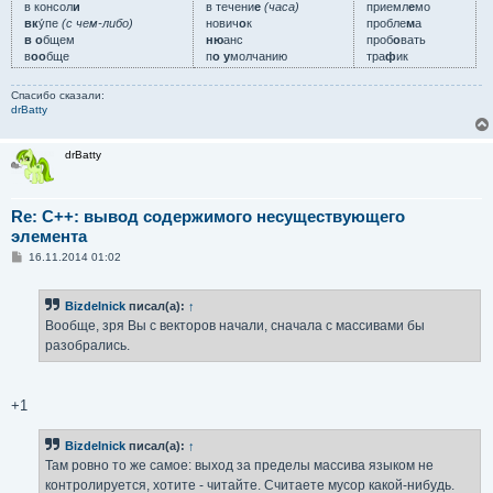
в консол
и
в течени
е
(часа)
приемл
е
мо
вк
у́пе
(с чем-либо)
нович
о
к
пробле
м
а
в о
бщем
ню
анс
проб
о
вать
в
оо
бще
п
о у
молчанию
тра
ф
ик
Спасибо сказали:
drBatty
drBatty
Re: C++: вывод содержимого несуществующего
элемента
С
16.11.2014 01:02
о
о
б
Bizdelnick
писал(а):
↑
щ
е
Вообще, зря Вы с векторов начали, сначала с массивами бы
н
разобрались.
и
е
+1
Bizdelnick
писал(а):
↑
Там ровно то же самое: выход за пределы массива языком не
контролируется, хотите - читайте. Считаете мусор какой-нибудь.