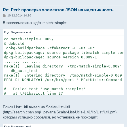
Re: Perl: проверка элементов JSON на идентичность
С
10.12.2014 14:16
о
о
В зависимосятьх идёт match::simple:
б
щ
Код:
е
Выделить всё
н
cd match-simple-0.009/

и
е
$ debuild

 dpkg-buildpackage -rfakeroot -D -us -uc

dpkg-buildpackage: source package libmatch-simple-perl

dpkg-buildpackage: source version 0.009-1

................

make[1]: Leaving directory `/tmp/match-simple-0.009'

   dh_auto_test

make[1]: Entering directory `/tmp/match-simple-0.009'

PERL_DL_NONLAZY=1 /usr/bin/perl "-MExtUtils::Command::
#   Failed test 'use match::simple;'

#   at t/01basic.t line 27.

#     Tried to use 'match::simple'.

#     Error:  List::Util version 1.33 required--this i
# BEGIN failed--compilation aborted at /tmp/match-simp
Поиск List::Util вывел на Scalar-List-Util
(http://search.cpan.org/~pevans/Scalar-List-Utils-1.41/lib/List/Util.pm),
который успешно собрался, но установка не проходит:
Код:
Выделить всё