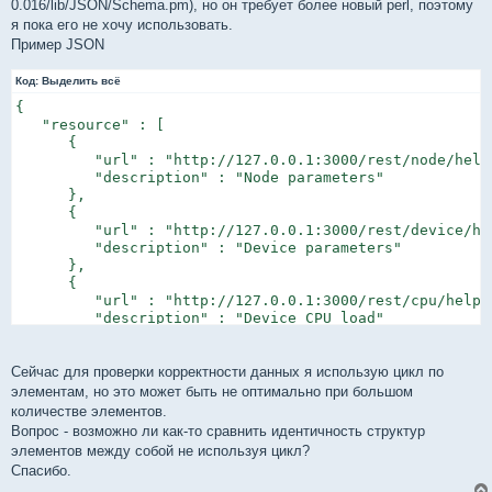
0.016/lib/JSON/Schema.pm), но он требует более новый perl, поэтому
я пока его не хочу использовать.
Пример JSON
Код:
Выделить всё
{

   "resource" : [

      {

         "url" : "http://127.0.0.1:3000/rest/node/help"
         "description" : "Node parameters"

      },

      {

         "url" : "http://127.0.0.1:3000/rest/device/hel
         "description" : "Device parameters"

      },

      {

         "url" : "http://127.0.0.1:3000/rest/cpu/help",
         "description" : "Device CPU load"

      },

      {

         "url" : "http://127.0.0.1:3000/rest/temperatur
Сейчас для проверки корректности данных я использую цикл по
         "description" : "Device CPU temperature"

элементам, но это может быть не оптимально при большом
      },

количестве элементов.
      {

Вопрос - возможно ли как-то сравнить идентичность структур
         "url" : "http://127.0.0.1:3000/rest/memory/hel
элементов между собой не используя цикл?
         "description" : "Device memory"

Спасибо.
      },
