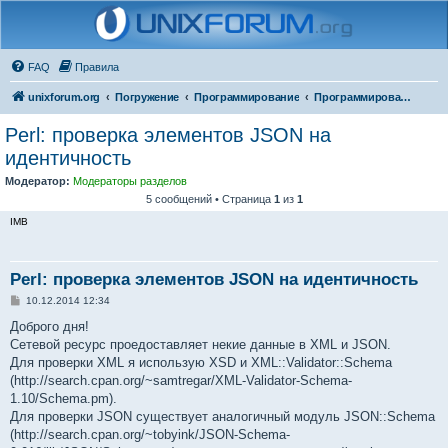
FAQ
Правила
unixforum.org
Погружение
Программирование
Программирование для начинающих
Perl: проверка элементов JSON на
идентичность
Модератор:
Модераторы разделов
5 сообщений • Страница
1
из
1
IMB
Perl: проверка элементов JSON на идентичность
С
10.12.2014 12:34
о
о
Доброго дня!
б
Сетевой ресурс проедоставляет некие данные в XML и JSON.
щ
е
Для проверки XML я использую XSD и XML::Validator::Schema
н
(http://search.cpan.org/~samtregar/XML-Validator-Schema-
и
е
1.10/Schema.pm).
Для проверки JSON существует аналогичный модуль JSON::Schema
(http://search.cpan.org/~tobyink/JSON-Schema-