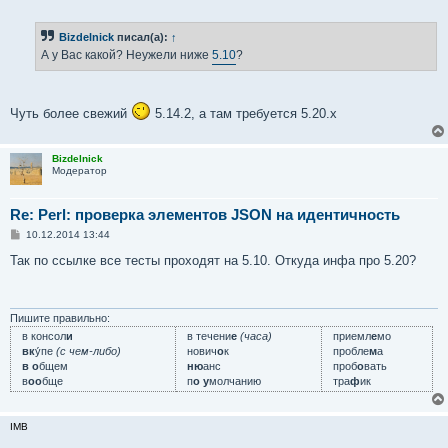
о
о
б
Bizdelnick
писал(а):
↑
щ
е
А у Вас какой? Неужели ниже
5.10
?
н
и
е
Чуть более свежий
5.14.2, а там требуется 5.20.x
Bizdelnick
Модератор
Re: Perl: проверка элементов JSON на идентичность
С
10.12.2014 13:44
о
о
Так по ссылке все тесты проходят на 5.10. Откуда инфа про 5.20?
б
щ
е
н
и
Пишите правильно:
е
в консол
и
в течени
е
(часа)
приемл
е
мо
вк
у́пе
(с чем-либо)
нович
о
к
пробле
м
а
в о
бщем
ню
анс
проб
о
вать
в
оо
бще
п
о у
молчанию
тра
ф
ик
IMB