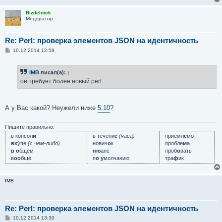
      {

         "url" : "http://127.0.0.1:3000/rest/disk/help"
Bizdelnick
         "description" : "Device free disk space"

Модератор
      },

      {

Re: Perl: проверка элементов JSON на идентичность
         "url" : "http://127.0.0.1:3000/rest/queue/help
         "description" : "Device queue"

С
10.12.2014 12:58
      }

о
о
   ]

б
}
IMB
писал(а):
↑
щ
е
он требует более новый perl
н
и
е
А у Вас какой? Неужели ниже
5.10
?
Пишите правильно:
в консол
и
в течени
е
(часа)
приемл
е
мо
вк
у́пе
(с чем-либо)
нович
о
к
пробле
м
а
в о
бщем
ню
анс
проб
о
вать
в
оо
бще
п
о у
молчанию
тра
ф
ик
IMB
Re: Perl: проверка элементов JSON на идентичность
С
10.12.2014 13:30