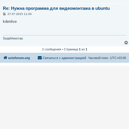
Re: Нужна программа для видеомонтажа в ubuntu
С
27.07.2015 11:04
о
о
kdenlive
б
щ
е
н
и
Sspphheerraa
е
2 сообщения • Страница
1
из
1
unixforum.org
Связаться с администрацией
Часовой пояс:
UTC+03:00