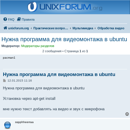
FAQ
Правила
unixforum.org
Практические вопросы
Мультимедиа
Обработка видео
Нужна программа для видеомонтажа в ubuntu
Модератор:
Модераторы разделов
2 сообщения • Страница
1
из
1
pacman1
Нужна программа для видеомонтажа в ubuntu
С
12.01.2015 11:16
о
о
Нужна программа для видеомонтажа в ubuntu
б
щ
е
Установка через apt-get install
н
и
е
мне нужно текст добавлять на видео и звук с микрофона
sspphheerraa