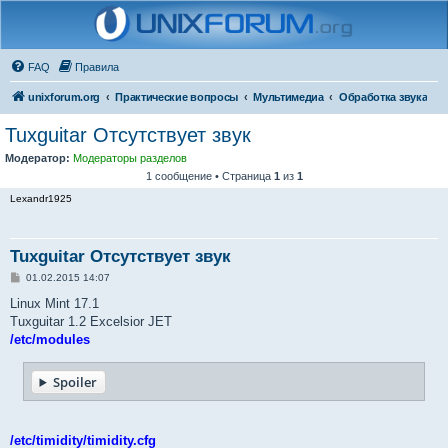
FAQ
Правила
unixforum.org
Практические вопросы
Мультимедиа
Обработка звука
Tuxguitar Отсутствует звук
Модератор:
Модераторы разделов
1 сообщение • Страница
1
из
1
Lexandr1925
Tuxguitar Отсутствует звук
С
01.02.2015 14:07
о
о
Linux Mint 17.1
б
Tuxguitar 1.2 Excelsior JET
щ
е
/etc/modules
н
и
е
Spoiler
/etc/timidity/timidity.cfg