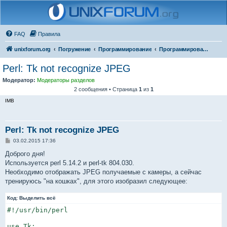
FAQ
Правила
unixforum.org
Погружение
Программирование
Программирование для начинающих
Perl: Tk not recognize JPEG
Модератор:
Модераторы разделов
2 сообщения • Страница
1
из
1
IMB
Perl: Tk not recognize JPEG
С
03.02.2015 17:36
о
о
Доброго дня!
б
Используется perl 5.14.2 и perl-tk 804.030.
щ
е
Необходимо отображать JPEG получаемые с камеры, а сейчас
н
тренируюсь "на кошках", для этого изобразил следующее:
и
е
Код:
Выделить всё
#!/usr/bin/perl

use Tk;
