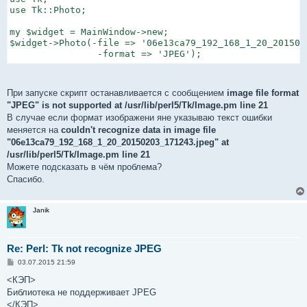
use Tk::Photo;

my $widget = MainWindow->new;

$widget->Photo(-file => '06e13ca79_192_168_1_20_2015020
                -format => 'JPEG');
При запуске скрипт останавливается с сообщением
image file format
"JPEG" is not supported at /usr/lib/perl5/Tk/Image.pm line 21
В случае если формат изображени яне указываю текст ошибки
меняется на
couldn't recognize data in image file
"06e13ca79_192_168_1_20_20150203_171243.jpeg" at
/usr/lib/perl5/Tk/Image.pm line 21
Можете подсказать в чём проблема?
Спасибо.
Janik
Re: Perl: Tk not recognize JPEG
С
03.07.2015 21:59
о
о
<КЭП>
б
Библиотека не поддерживает JPEG
щ
е
</КЭП>