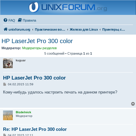
FAQ
Правила
unixforum.org
Практические вопросы
Железо для Linux
Принтеры, сканеры и МФУ
HP LaserJet Pro 300 color
Модератор:
Модераторы разделов
5 сообщений • Страница
1
из
1
kuguar
HP LaserJet Pro 300 color
С
04.02.2015 11:59
о
о
Кому-нибудь удалось настроить печать на данном принтере?
б
щ
е
н
и
Bizdelnick
е
Модератор
Re: HP LaserJet Pro 300 color
С
04.02.2015 12:11