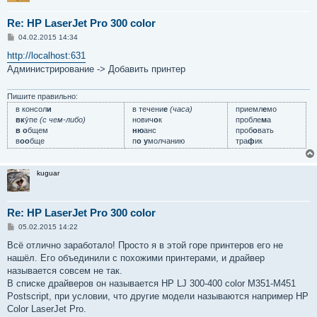
Re: HP LaserJet Pro 300 color
С
04.02.2015 14:34
о
о
http://localhost:631
б
Администрирование -> Добавить принтер
щ
е
н
и
Пишите правильно:
е
в консол
и
в течени
е
(часа)
приемл
е
мо
вк
у́пе
(с чем-либо)
нович
о
к
пробле
м
а
в о
бщем
ню
анс
проб
о
вать
в
оо
бще
п
о у
молчанию
тра
ф
ик
kuguar
Re: HP LaserJet Pro 300 color
С
05.02.2015 14:22
о
о
Всё отлично заработало! Просто я в этой горе принтеров его не
б
нашёл. Его объединили с похожими принтерами, и драйвер
щ
е
называется совсем не так.
н
В списке драйверов он называется HP LJ 300-400 color M351-M451
и
е
Postscript, при условии, что другие модели называются например HP
Color LaserJet Pro.