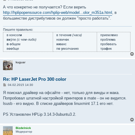
о
о
А что конкретно не получается? Если верить
б
http://hplipopensource.com/hplip-web/model...olor_m351a.html
, в
щ
е
большинстве дистрибутивов он должен "просто работать".
н
и
е
Пишите правильно:
в консол
и
в течени
е
(часа)
приемл
е
мо
вк
у́пе
(с чем-либо)
нович
о
к
пробле
м
а
в о
бщем
ню
анс
проб
о
вать
в
оо
бще
п
о у
молчанию
тра
ф
ик
kuguar
Re: HP LaserJet Pro 300 color
С
04.02.2015 14:30
о
о
Я поискал драйвер на офсайте - нет, только для винды и мака.
б
Попробовал штатной настройкой принтеров в mate - он не видится.
щ
е
lsusb - его видно. В списке драйверов linuxmint 17.1 его нет.
н
и
е
PS Установлен HPLip 3.14.3-0ubuntu3.2.
Bizdelnick
Модератор