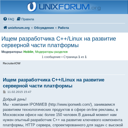
FAQ
Правила
unixforum.org
Обсуждения
Работа
Ищем разработчика C++/Linux на развитие
серверной части платформы
Модераторы:
Hoblin
,
Модераторы разделов
1 сообщение • Страница
1
из
1
RecruiterIOW
Ищем разработчика C++/Linux на развитие
серверной части платформы
С
11.02.2015 15:47
о
о
Добрый день!
б
Мы - компания IPONWEB (http://www.iponweb.com/), занимаемся
щ
е
развитием технологических продуктов в сфере on-line рекламы, в
н
Московском офисе нас более 150 человек.В данный момент нам
и
е
нужен опытный разработчик C++ на развитие ключевого компонента
платформы, HTTP сервера, спроектированного для задач с высокой