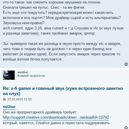
что-то такое: как сменить хорошие наушники на плохие.
Сначала грешил на пульс. Снес - та же фигня.
Есть еще что покрутить? передискретизация может какая-нить
включена и все портит? Мож драйвер сырой и есть альтернативы?
Звуковуха неисправна?
arch current, ядро 3,16, alsa current и т д Слушаю в vlc (и звук лучше
и разница заметнее), также пробовал амарок, qmmp.
Зы: примерно такая же разница в звуке просто между vlc и амарок,
чего тоже в теории быть не должно т к через один бэкенд все
работает (и кодеки одни). Если запустить амарок через креатив то
вообще ватная бочка получается.
serzh-z
Бывший модератор
Re: x-fi gamer и говеный звук (хуже встроенного заметно
на слух)
С
27.02.2015 21:52
о
о
noUser
б
Оно же проприетарного драйвера требует:
щ
е
http://support.creative.com/downloads/down...ownloadId=10792
-
н
который, кажется, Creative давно и перестала поддерживать.
и
е