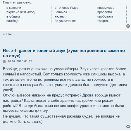
и
Пишите правильно:
е
в консол
и
в течени
е
(часа)
приемл
е
мо
вк
у́пе
(с чем-либо)
нович
о
к
пробле
м
а
в о
бщем
ню
анс
проб
о
вать
в
оо
бще
п
о у
молчанию
тра
ф
ик
noUser
Re: x-fi gamer и говеный звук (хуже встроенного заметно
на слух)
С
28.02.2015 01:45
о
о
Вообще, разница похожа на улучшайзеры. Звук через креатив более
б
сочный и напористый. Вот только громкость уже слишком высока, а
щ
е
тех деталей что на встроенном все нет. Запас по громкости в
н
креативе в неск раз больше, усилок должен быть получше (для моих
и
е
ушей)
Отключайзеров никаких не предусмотрено? Дрова вообще имеют
настройки? Карта может в себе хранить настройки или режим
работы? В винде была тьма всяких конфигурялок и возможно были
выбраны режимы для игр.
Не думал, что такая существенная разница будет. (ее вообще не
должно быть слышно)