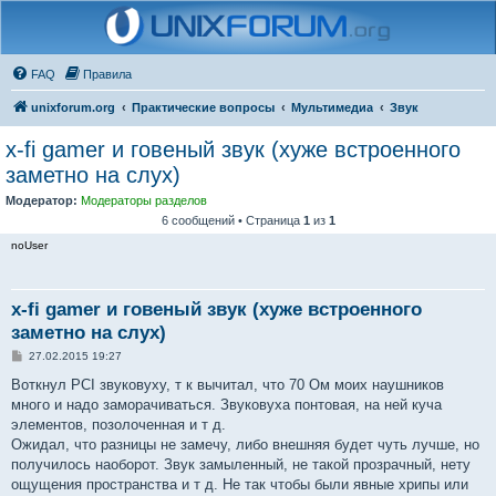
FAQ
Правила
unixforum.org
Практические вопросы
Мультимедиа
Звук
x-fi gamer и говеный звук (хуже встроенного
заметно на слух)
Модератор:
Модераторы разделов
6 сообщений • Страница
1
из
1
noUser
x-fi gamer и говеный звук (хуже встроенного
заметно на слух)
С
27.02.2015 19:27
о
о
Воткнул PCI звуковуху, т к вычитал, что 70 Ом моих наушников
б
много и надо заморачиваться. Звуковуха понтовая, на ней куча
щ
е
элементов, позолоченная и т д.
н
Ожидал, что разницы не замечу, либо внешняя будет чуть лучше, но
и
е
получилось наоборот. Звук замыленный, не такой прозрачный, нету
ощущения пространства и т д. Не так чтобы были явные хрипы или