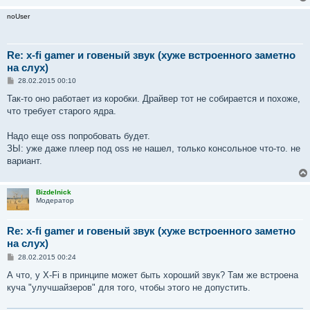
noUser
Re: x-fi gamer и говеный звук (хуже встроенного заметно
на слух)
С
28.02.2015 00:10
о
о
Так-то оно работает из коробки. Драйвер тот не собирается и похоже,
б
что требует старого ядра.
щ
е
н
Надо еще oss попробовать будет.
и
е
ЗЫ: уже даже плеер под oss не нашел, только консольное что-то. не
вариант.
Bizdelnick
Модератор
Re: x-fi gamer и говеный звук (хуже встроенного заметно
на слух)
С
28.02.2015 00:24
о
о
А что, у X-Fi в принципе может быть хороший звук? Там же встроена
б
куча "улучшайзеров" для того, чтобы этого не допустить.
щ
е
н