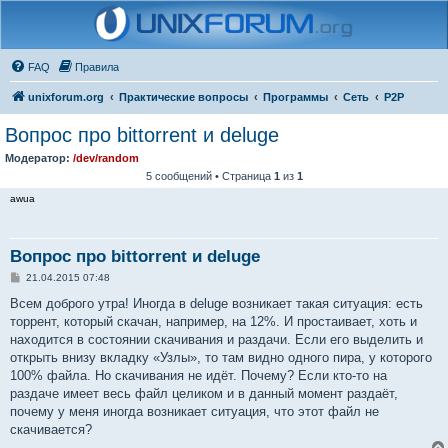
FAQ
Правила
unixforum.org
Практические вопросы
Программы
Сеть
P2P
Вопрос про bittorrent и deluge
Модератор:
/dev/random
5 сообщений • Страница
1
из
1
awua
Вопрос про bittorrent и deluge
С
21.04.2015 07:48
о
о
Всем доброго утра! Иногда в deluge возникает такая ситуация: есть
б
торрент, который скачан, например, на 12%. И простаивает, хоть и
щ
е
находится в состоянии скачивания и раздачи. Если его выделить и
н
открыть внизу вкладку «Узлы», то там видно одного пира, у которого
и
е
100% файла. Но скачивания не идёт. Почему? Если кто-то на
раздаче имеет весь файл целиком и в данный момент раздаёт,
почему у меня иногда возникает ситуация, что этот файл не
скачивается?