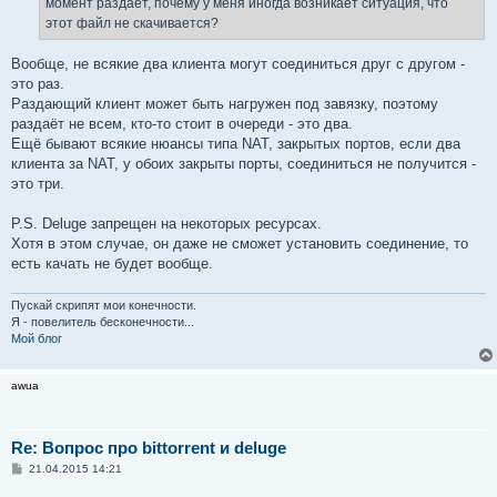
момент раздаёт, почему у меня иногда возникает ситуация, что
и
е
этот файл не скачивается?
Вообще, не всякие два клиента могут соединиться друг с другом -
это раз.
Раздающий клиент может быть нагружен под завязку, поэтому
раздаёт не всем, кто-то стоит в очереди - это два.
Ещё бывают всякие нюансы типа NAT, закрытых портов, если два
клиента за NAT, у обоих закрыты порты, соединиться не получится -
это три.
P.S. Deluge запрещен на некоторых ресурсах.
Хотя в этом случае, он даже не сможет установить соединение, то
есть качать не будет вообще.
Пускай скрипят мои конечности.
Я - повелитель бесконечности...
Мой блог
awua
Re: Вопрос про bittorrent и deluge
С
21.04.2015 14:21
о
о