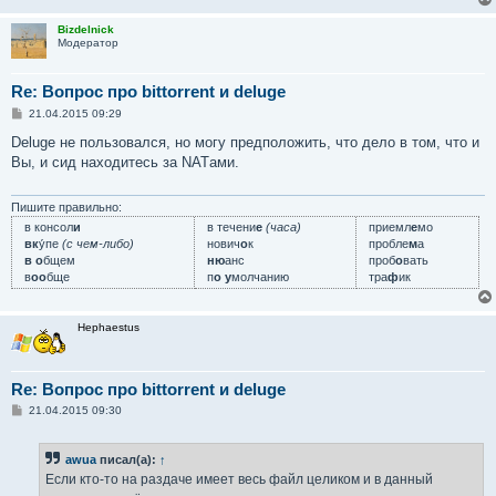
Bizdelnick
Модератор
Re: Вопрос про bittorrent и deluge
С
21.04.2015 09:29
о
о
Deluge не пользовался, но могу предположить, что дело в том, что и
б
Вы, и сид находитесь за NATами.
щ
е
н
и
Пишите правильно:
е
в консол
и
в течени
е
(часа)
приемл
е
мо
вк
у́пе
(с чем-либо)
нович
о
к
пробле
м
а
в о
бщем
ню
анс
проб
о
вать
в
оо
бще
п
о у
молчанию
тра
ф
ик
Hephaestus
Re: Вопрос про bittorrent и deluge
С
21.04.2015 09:30
о
о
б
awua
писал(а):
↑
щ
е
Если кто-то на раздаче имеет весь файл целиком и в данный
н