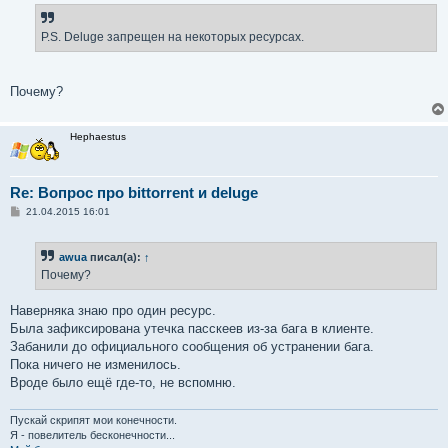
б
щ
е
P.S. Deluge запрещен на некоторых ресурсах.
н
и
е
Почему?
Hephaestus
Re: Вопрос про bittorrent и deluge
С
21.04.2015 16:01
о
о
б
awua
писал(а):
↑
щ
е
Почему?
н
и
е
Наверняка знаю про один ресурс.
Была зафиксирована утечка пасскеев из-за бага в клиенте.
Забанили до официального сообщения об устранении бага.
Пока ничего не изменилось.
Вроде было ещё где-то, не вспомню.
Пускай скрипят мои конечности.
Я - повелитель бесконечности...