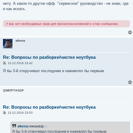
н
нету. А какое-то другое офф. "сервисное" руководство - не знаю, где
и
е
и как искать.
У вас нет необходимых прав для просмотра вложений в этом сообщении.
alkesta
Re: Вопросы по разборке/чистке ноутбука
С
13.12.2016 23:42
о
о
Я бы 3-й откручивал последним и наживлял бы первым.
б
щ
е
н
и
QWERTYASDF
е
Re: Вопросы по разборке/чистке ноутбука
С
13.12.2016 23:53
о
о
б
alkesta
писал(а):
↑
щ
е
Я бы 3-й откручивал последним и наживлял бы первым.