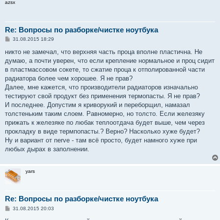
azsx
е
Re: Вопросы по разборке/чистке ноутбука
С
31.08.2015 18:29
о
о
никто не замечал, что верхняя часть проца вполне пластична. Не
б
думаю, а почти уверен, что если крепление нормальное и проц сидит
щ
е
в пластмассовом сокете, то сжатие проца к отполированной части
н
радиатора более чем хорошее. Я не прав?
и
е
Далее, мне кажется, что производители радиаторов изначально
тестируют свой продукт без применения термопасты. Я не прав?
И последнее. Допустим я криворукий и переборщил, намазал
толстеньким таким слоем. Равномерно, но толсто. Если железяку
прижать к железяке по любак теплоотдача будет выше, чем через
прокладку в виде термпопасты.? Верно? Насколько хуже будет?
Ну и вариант от nerve - там всё просто, будет намного хуже при
любых дырах в заполнении.
yars
Re: Вопросы по разборке/чистке ноутбука
С
31.08.2015 20:03
о
о