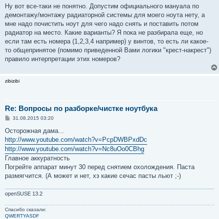
Ну вот все-таки не понятно. Допустим официального мануала по
демонтажу/монтажу радиаторной системы для моего ноута нету, а
мне надо почистить ноут для чего надо снять и поставить потом
радиатор на место. Какие варианты? Я пока не разбирала еще, но
если там есть номера (1,2,3,4 например) у винтов, то есть ли какое-
то общепринятое (помимо приведенной Вами логики "крест-накрест")
правило интерпретации этих номеров?
zibizibi
Re: Вопросы по разборке/чистке ноутбука
С
31.08.2015 03:20
о
о
Осторожная дама...
б
http://www.youtube.com/watch?v=PcpDWBPxdDc
щ
е
http://www.youtube.com/watch?v=Nc8uOo0CBhg
н
Главное аккуратность
и
е
Погрейте аппарат минут 30 перед снятием охолождения. Паста
размягчится. (А может и нет, хз какие сечас пасты льют ;-)
openSUSE 13.2
Спасибо сказали:
QWERTYASDF