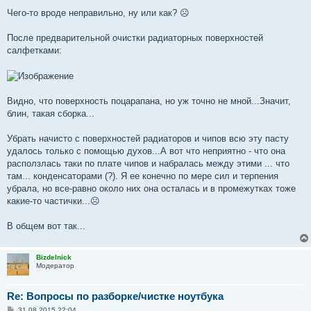
Чего-то вроде неправильно, ну или как? ☹
После предварительной очистки радиаторных поверхностей
салфетками:
Видно, что поверхность поцарапана, но уж точно не мной...Значит,
блин, такая сборка...
Убрать начисто с поверхностей радиаторов и чипов всю эту пасту
удалось только с помощью духов...А вот что неприятно - что она
расползлась таки по плате чипов и набралась между этими ... что
там... конденсаторами (?). Я ее конечно по мере сил и терпения
убрала, но все-равно около них она осталась и в промежутках тоже
какие-то частички...☹
В общем вот так...
Bizdelnick
Модератор
Re: Вопросы по разборке/чистке ноутбука
С
31.08.2015 22:04