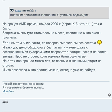
о
о
б
azsx
писал(а):
↑
щ
е
плотным прижатием крепления. С усилием ведь сидит.
н
и
е
На процах AMD времен начала 2000-х (серия K-6, что ли...) так и
было.
Защелка очень туго ставилась на место, крепление было очень
плотным.
Если бы там была паста, то наверно вылезла бы без остатка
И таки да, дело обходилось без пасты, и у меня даже с
остановившимся кулером комп проработал полдня, пока я не полез
внутрь. Проц не сгорел, хотя тормоза были ощутимые.
Но с тех пор прошло много лет, те процы с нынешними рядом не
стояли.
И что позавчера было вполне можно, сегодня уже не пойдет.
Пускай скрипят мои конечности.
Я - повелитель бесконечности...
Мой блог
azsx