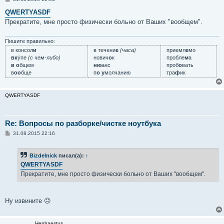
о
о
QWERTYASDF
б
Прекратите, мне просто физически больно от Ваших "вообщем".
щ
е
н
и
Пишите правильно:
е
в консол
и
в течени
е
(часа)
приемл
е
мо
вк
у́пе
(с чем-либо)
нович
о
к
пробле
м
а
в о
бщем
ню
анс
проб
о
вать
в
оо
бще
п
о у
молчанию
тра
ф
ик
QWERTYASDF
Re: Вопросы по разборке/чистке ноутбука
С
31.08.2015 22:16
о
о
б
Bizdelnick
писал(а):
↑
щ
е
QWERTYASDF
н
Прекратите, мне просто физически больно от Ваших "вообщем".
и
е
Ну извините ☹
Hephaestus