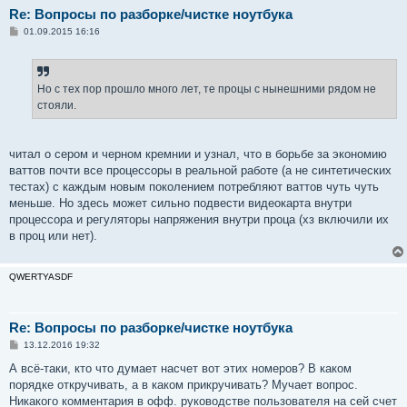
Re: Вопросы по разборке/чистке ноутбука
С
01.09.2015 16:16
о
о
б
щ
е
Но с тех пор прошло много лет, те процы с нынешними рядом не
н
стояли.
и
е
читал о сером и черном кремнии и узнал, что в борьбе за экономию
ваттов почти все процессоры в реальной работе (а не синтетических
тестах) с каждым новым поколением потребляют ваттов чуть чуть
меньше. Но здесь может сильно подвести видеокарта внутри
процессора и регуляторы напряжения внутри проца (хз включили их
в проц или нет).
QWERTYASDF
Re: Вопросы по разборке/чистке ноутбука
С
13.12.2016 19:32
о
о
А всё-таки, кто что думает насчет вот этих номеров? В каком
б
порядке откручивать, а в каком прикручивать? Мучает вопрос.
щ
е
Никакого комментария в офф. руководстве пользователя на сей счет