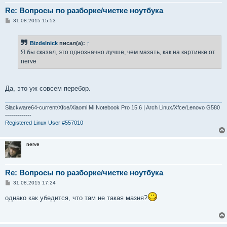
Re: Вопросы по разборке/чистке ноутбука
С
31.08.2015 15:53
о
о
б
Bizdelnick
писал(а):
↑
щ
е
Я бы сказал, это однозначно лучше, чем мазать, как на картинке от
н
nerve
и
е
Да, это уж совсем перебор.
Slackware64-current/Xfce/Xiaomi Mi Notebook Pro 15.6 | Arch Linux/Xfce/Lenovo G580
-------------
Registered Linux User #557010
nerve
Re: Вопросы по разборке/чистке ноутбука
С
31.08.2015 17:24
о
о
однако как убедится, что там не такая мазня?
б
щ
е
н
и