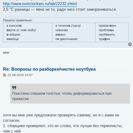
http://www.overclockers.ru/lab/22232.shtml
2,5 °C разницы — явно не то, ради чего стоит заморачиваться.
Пишите правильно:
в консол
и
в течени
е
(часа)
приемл
е
мо
вк
у́пе
(с чем-либо)
нович
о
к
пробле
м
а
в о
бщем
ню
анс
проб
о
вать
в
оо
бще
п
о у
молчанию
тра
ф
ик
azsx
Re: Вопросы по разборке/чистке ноутбука
С
01.09.2015 13:07
о
о
б
щ
е
Пластины слишком толстые, чтобы деформироваться при
н
прижатии
и
е
хотя вы мне уже предложили проверять самому, но я с вами не
согласен.
1. сборщики проверяют, это их слова, что лучше без термопасты,
чем с ней.