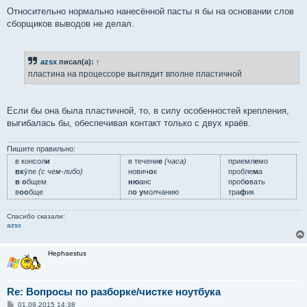
Относительно нормально нанесённой пасты я бы на основании слов
сборщиков выводов не делал.
azsx
писал(а):
↑
пластина на процессоре выглядит вполне пластичной
Если бы она была пластичной, то, в силу особенностей крепления,
выгибалась бы, обеспечивая контакт только с двух краёв.
Пишите правильно:
в консол
и
в течени
е
(часа)
приемл
е
мо
вк
у́пе
(с чем-либо)
нович
о
к
пробле
м
а
в о
бщем
ню
анс
проб
о
вать
в
оо
бще
п
о у
молчанию
тра
ф
ик
Спасибо сказали:
azsx
Hephaestus
Re: Вопросы по разборке/чистке ноутбука
С
01.09.2015 14:38