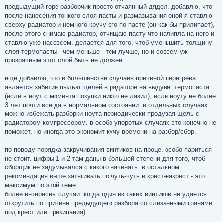
предыдущий горе-разборчик просто отчаянный дядел. добавлю, что
после нанесения тонкого слоя пасты и размазывания оной я ставлю
сверху радиатор и немного кручу его по пасте (он как бы прилипает),
после этого снимаю радиатор, отчищаю пасту что налипла на него и
ставлю уже насовсем. делается для того, чтоб уменьшить толщину
слоя термопасты - чем меньше - тем лучше, но и совсем уж
прозрачным этот слой быть не должен.
еще добавлю, что в большинстве случаев причиной перегрева
является забитие пылью щелей в радаторе на выдуве. термопаста
(если в ноут с момента покупки никто не лазил), если ноуту не более
3 лет почти всегда в нормальном состоянии. в отдельных случаях
можно избежать разборки ноута периодически продувая щель с
радиатором компрессором. в особо упоротых случаях это конечно не
поможет, но иногда это экономит кучу времени на разбор/сбор.
по-поводу порядка закручивания винтиков на проце. особо париться
не стоит. цифры 1 и 2 там даны в большей степени для того, чтоб
сборщик не задумывался с какого начинать. в остальном
рекомендация выше затягивать по чуть-чуть и крест-накрест - это
максимум по этой теме.
более интересны случаи. когда один из таких винтиков не удается
открутить по причине предыдущего разбора со слизанными гранями
под крест или прикипания)