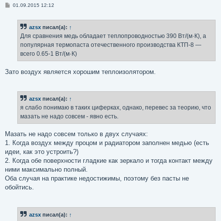
С
01.09.2015 12:12
о
о
б
azsx
писал(а):
↑
щ
е
Для сравнения медь обладает теплопроводностью 390 Вт/(м·К), а
н
популярная термопаста отечественного производства КТП-8 —
и
е
всего 0.65-1 Вт/(м·К)
Зато воздух является хорошим теплоизолятором.
azsx
писал(а):
↑
я слабо понимаю в таких циферках, однако, перевес за теорию, что
мазать не надо совсем - явно есть.
Мазать не надо совсем только в двух случаях:
1. Когда воздух между процом и радиатором заполнен медью (есть
идеи, как это устроить?)
2. Когда обе поверхности гладкие как зеркало и тогда контакт между
ними максимально полный.
Оба случая на практике недостижимы, поэтому без пасты не
обойтись.
azsx
писал(а):
↑