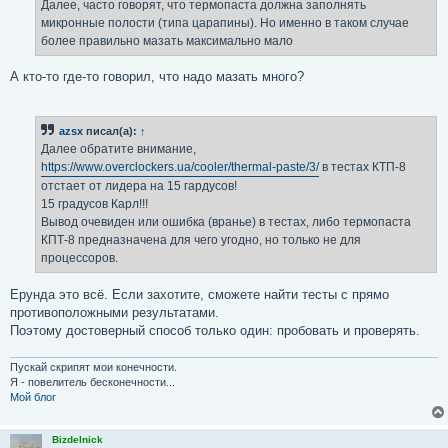
Далее, часто говорят, что термопаста должна заполнять
микронные полости (типа царапины). Но именно в таком случае
более правильно мазать максимально мало
А кто-то где-то говорил, что надо мазать много?
azsx
писал(а):
↑
Далее обратите внимание,
https://www.overclockers.ua/cooler/thermal-paste/3/
в тестах КТП-8
отстает от лидера на 15 гардусов!
15 градусов Карл!!!
Вывод очевиден или ошибка (вранье) в тестах, либо термопаста
КПТ-8 предназначена для чего угодно, но только не для
процессоров.
Ерунда это всё. Если захотите, сможете найти тесты с прямо
противоположными результатами.
Поэтому достоверный способ только один: пробовать и проверять.
Пускай скрипят мои конечности.
Я - повелитель бесконечности...
Мой блог
Bizdelnick