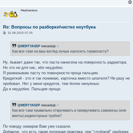
Hephaestus
Re: Вопросы по разборке/чистке ноутбука
С
31.08.2015 07:35
о
о
б
QWERTYASDF
писал(а):
↑
щ
е
Как все-таки на ваш взгляд лучше наносить термопасту?
н
и
е
Ну, бывает даже так, что паста нанесена на поверхность радиатора.
Но это не для нас, ибо неудобно.
Я размазываю пасту по повехрности проца пальцем.
Кредиткой - это я так понимаю, карточка вместо шпателя? Ни разу не
пробовал. Нет у меня кредиток, тем более ненужных.
Да и неудобно. Пальцем проще.
QWERTYASDF
писал(а):
↑
Как все-таки правильно откручивать и прикручивать саморезы (или
винты) радиаторных трубок?
По поводу номеров Вам уже сказали.
Добавлю, что есть такая полезная практика: при "глубокой" разборке