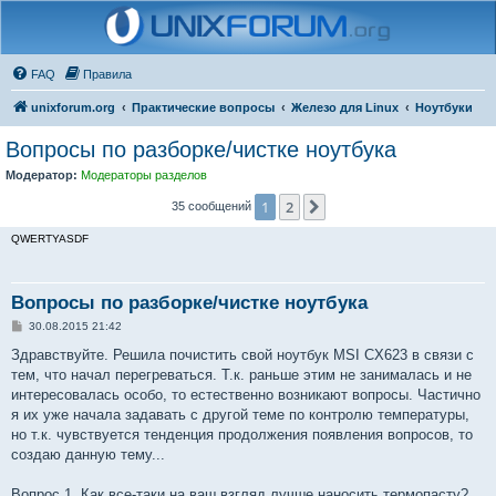
FAQ
Правила
unixforum.org
Практические вопросы
Железо для Linux
Ноутбуки
Вопросы по разборке/чистке ноутбука
Модератор:
Модераторы разделов
1
2
След.
35 сообщений
QWERTYASDF
Вопросы по разборке/чистке ноутбука
С
30.08.2015 21:42
о
о
Здравствуйте. Решила почистить свой ноутбук MSI CX623 в связи с
б
тем, что начал перегреваться. Т.к. раньше этим не занималась и не
щ
е
интересовалась особо, то естественно возникают вопросы. Частично
н
я их уже начала задавать с другой теме по контролю температуры,
и
е
но т.к. чувствуется тенденция продолжения появления вопросов, то
создаю данную тему...
Вопрос 1. Как все-таки на ваш взгляд лучше наносить термопасту?