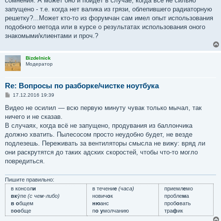
сомнения. А может оно и пойдет в случае, когда все не сильно
запущено - т.е. когда нет валика из грязи, облепившего радиаторную
решетку?...Может кто-то из форумчан сам имел опыт использования
подобного метода или в курсе о результатах использования оного
знакомыми/клиентами и проч.?
Bizdelnick
Модератор
Re: Вопросы по разборке/чистке ноутбука
С
17.12.2016 19:39
о
о
Видео не осилил — всю первую минуту чувак только мычал, так
б
ничего и не сказав.
щ
е
В случаях, когда всё не запущено, продувания из баллончика
н
должно хватить. Пылесосом просто неудобно будет, не везде
и
е
подлезешь. Переживать за вентиляторы смысла не вижу: вряд ли
они раскрутятся до таких адских скоростей, чтобы что-то могло
повредиться.
Пишите правильно:
в консол
и
в течени
е
(часа)
приемл
е
мо
вк
у́пе
(с чем-либо)
нович
о
к
пробле
м
а
в о
бщем
ню
анс
проб
о
вать
в
оо
бще
п
о у
молчанию
тра
ф
ик