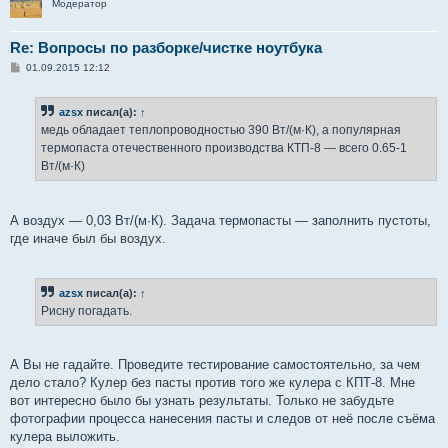
Модератор
Re: Вопросы по разборке/чистке ноутбука
С
01.09.2015 12:12
о
о
б
azsx
писал(а):
↑
щ
е
медь обладает теплопроводностью 390 Вт/(м·К), а популярная
н
термопаста отечественного производства КТП-8 — всего 0.65-1
и
е
Вт/(м·К)
А воздух — 0,03 Вт/(м·К). Задача термопасты — заполнить пустоты,
где иначе был бы воздух.
azsx
писал(а):
↑
Рисну погадать.
А Вы не гадайте. Проведите тестирование самостоятельно, за чем
дело стало? Кулер без пасты против того же кулера с КПТ-8. Мне
вот интересно было бы узнать результаты. Только не забудьте
фотографии процесса нанесения пасты и следов от неё после съёма
кулера выложить.