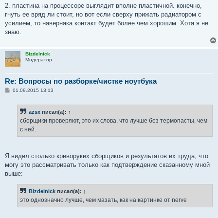
2. пластина на процессоре выглядит вполне пластичной. конечно,
гнуть ее вряд ли стоит, но вот если сверху прижать радиатором с
усилием, то наверняка контакт будет более чем хорошим. Хотя я не
знаю.
Bizdelnick
Модератор
Re: Вопросы по разборке/чистке ноутбука
С
01.09.2015 13:13
о
о
б
azsx
писал(а):
↑
щ
е
сборщики проверяют, это их слова, что лучше без термопасты, чем
н
с ней.
и
е
Я видел столько криворуких сборщиков и результатов их труда, что
могу это рассматривать только как подтверждение сказанному мной
выше:
Bizdelnick
писал(а):
↑
это однозначно лучше, чем мазать, как на картинке от nerve