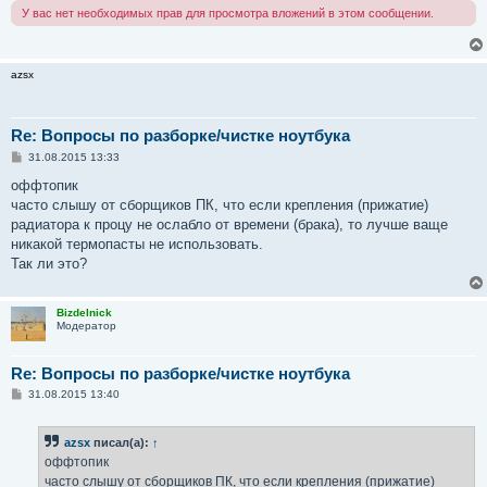
У вас нет необходимых прав для просмотра вложений в этом сообщении.
azsx
Re: Вопросы по разборке/чистке ноутбука
С
31.08.2015 13:33
о
о
оффтопик
б
часто слышу от сборщиков ПК, что если крепления (прижатие)
щ
е
радиатора к процу не ослабло от времени (брака), то лучше ваще
н
никакой термопасты не использовать.
и
е
Так ли это?
Bizdelnick
Модератор
Re: Вопросы по разборке/чистке ноутбука
С
31.08.2015 13:40
о
о
б
azsx
писал(а):
↑
щ
е
оффтопик
н
часто слышу от сборщиков ПК, что если крепления (прижатие)
и