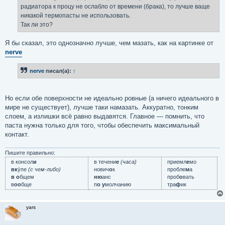
е
радиатора к процу не ослабло от времени (брака), то лучше ваще
никакой термопасты не использовать.
Так ли это?
Я бы сказал, это однозначно лучше, чем мазать, как на картинке от
nerve
nerve
писал(а):
↑
Но если обе поверхности не идеально ровные (а ничего идеального в
мире не существует), лучше таки намазать. Аккуратно, тонким
слоем, а излишки всё равно выдавятся. Главное — помнить, что
паста нужна только для того, чтобы обеспечить максимальный
контакт.
Пишите правильно:
в консол
и
в течени
е
(часа)
приемл
е
мо
вк
у́пе
(с чем-либо)
нович
о
к
пробле
м
а
в о
бщем
ню
анс
проб
о
вать
в
оо
бще
п
о у
молчанию
тра
ф
ик
yars