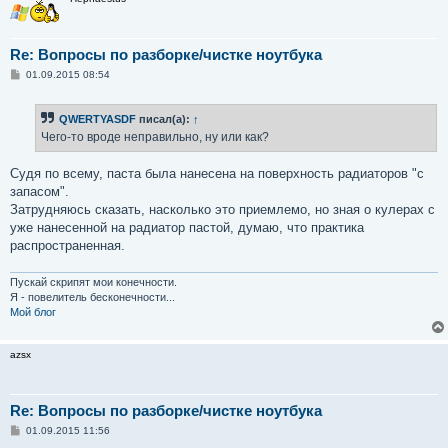
Re: Вопросы по разборке/чистке ноутбука
С
01.09.2015 08:54
о
о
б
QWERTYASDF
писал(а):
↑
щ
е
Чего-то вроде неправильно, ну или как?
н
и
е
Судя по всему, паста была нанесена на поверхность радиаторов "с
запасом".
Затрудняюсь сказать, насколько это приемлемо, но зная о кулерах с
уже нанесенной на радиатор пастой, думаю, что практика
распространенная.
Пускай скрипят мои конечности.
Я - повелитель бесконечности...
Мой блог
azsx
Re: Вопросы по разборке/чистке ноутбука
С
01.09.2015 11:56
о