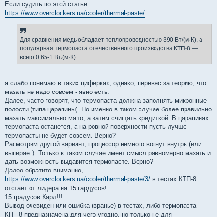
о
Если судить по этой статье
б
https://www.overclockers.ua/cooler/thermal-paste/
щ
е
н
и
е
Для сравнения медь обладает теплопроводностью 390 Вт/(м·К), а
популярная термопаста отечественного производства КТП-8 —
всего 0.65-1 Вт/(м·К)
я слабо понимаю в таких циферках, однако, перевес за теорию, что
мазать не надо совсем - явно есть.
Далее, часто говорят, что термопаста должна заполнять микронные
полости (типа царапины). Но именно в таком случае более правильно
мазать максимально мало, а затем счищать кредиткой. В царапинах
термопаста останется, а на ровной поверхности пусть лучше
термопасты не будет совсем. Верно?
Расмотрим другой вариант, процессор немного вогнут внутрь (или
выпирает). Только в таком случае имеет смысл равномерно мазать и
дать возможность выдавится термопасте. Верно?
Далее обратите внимание,
https://www.overclockers.ua/cooler/thermal-paste/3/
в тестах КТП-8
отстает от лидера на 15 гардусов!
15 градусов Карл!!!
Вывод очевиден или ошибка (вранье) в тестах, либо термопаста
КПТ-8 предназначена для чего угодно, но только не для