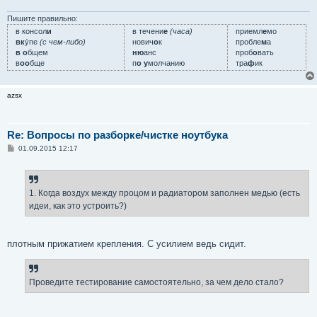
Пишите правильно:
в консол
и
в течени
е
(часа)
приемл
е
мо
вк
у́пе
(с чем-либо)
нович
о
к
пробле
м
а
в о
бщем
ню
анс
проб
о
вать
в
оо
бще
п
о у
молчанию
тра
ф
ик
azsx
Re: Вопросы по разборке/чистке ноутбука
С
01.09.2015 12:17
о
о
б
щ
е
1. Когда воздух между процом и радиатором заполнен медью (есть
н
идеи, как это устроить?)
и
е
плотным прижатием крепления. С усилием ведь сидит.
Проведите тестирование самостоятельно, за чем дело стало?