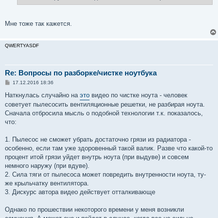
н
и
е
Мне тоже так кажется.
QWERTYASDF
Re: Вопросы по разборке/чистке ноутбука
С
17.12.2016 18:36
о
о
Наткнулась случайно на
это
видео по чистке ноута - человек
б
советует пылесосить вентиляционные решетки, не разбирая ноута.
щ
е
Сначала отбросила мысль о подобной технологии т.к. показалось,
н
что:
и
е
1. Пылесос не сможет убрать достаточно грязи из радиатора -
особенно, если там уже здоровенный такой валик. Разве что какой-то
процент итой грязи уйдет внутрь ноута (при выдуве) и совсем
немного наружу (при вдуве).
2. Сила тяги от пылесоса может повредить внутренности ноута, ту-
же крыльчатку вентилятора.
3. Дискурс автора видео действует отталкивающе
Однако по прошествии некоторого времени у меня возникли