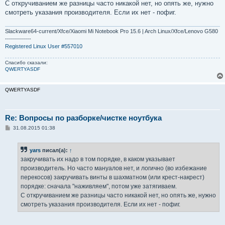
С откручиванием же разницы часто никакой нет, но опять же, нужно
смотреть указания производителя. Если их нет - пофиг.
Slackware64-current/Xfce/Xiaomi Mi Notebook Pro 15.6 | Arch Linux/Xfce/Lenovo G580
-------------
Registered Linux User #557010
Спасибо сказали:
QWERTYASDF
QWERTYASDF
Re: Вопросы по разборке/чистке ноутбука
С
31.08.2015 01:38
о
о
б
yars
писал(а):
↑
щ
е
закручивать их надо в том порядке, в каком указывает
н
производитель. Но часто мануалов нет, и логично (во избежание
и
е
перекосов) закручивать винты в шахматном (или крест-накрест)
порядке: сначала "наживляем", потом уже затягиваем.
С откручиванием же разницы часто никакой нет, но опять же, нужно
смотреть указания производителя. Если их нет - пофиг.