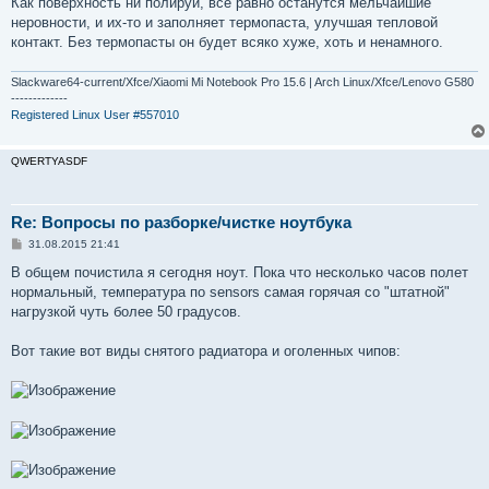
Как поверхность ни полируй, все равно останутся мельчайшие
б
неровности, и их-то и заполняет термопаста, улучшая тепловой
щ
е
контакт. Без термопасты он будет всяко хуже, хоть и ненамного.
н
и
е
Slackware64-current/Xfce/Xiaomi Mi Notebook Pro 15.6 | Arch Linux/Xfce/Lenovo G580
-------------
Registered Linux User #557010
QWERTYASDF
Re: Вопросы по разборке/чистке ноутбука
С
31.08.2015 21:41
о
о
В общем почистила я сегодня ноут. Пока что несколько часов полет
б
нормальный, температура по sensors самая горячая со "штатной"
щ
е
нагрузкой чуть более 50 градусов.
н
и
е
Вот такие вот виды снятого радиатора и оголенных чипов: