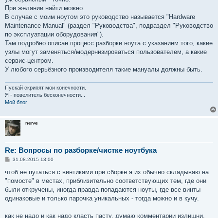
При желании найти можно.
В случае с моим ноутом это руководство называется "Hardware
Maintenance Manual" (раздел "Руководства", подраздел "Руководство
по эксплуатации оборудования").
Там подробно описан процесс разборки ноута с указанием того, какие
узлы могут заменяться/модернизироваться пользователем, а какие
сервис-центром.
У любого серьёзного производителя такие мануалы должны быть.
Пускай скрипят мои конечности.
Я - повелитель бесконечности...
Мой блог
nerve
Re: Вопросы по разборке/чистке ноутбука
С
31.08.2015 13:00
о
о
чтоб не путаться с винтиками при сборке я их обычно складываю на
б
"помосте" в местах, приблизительно соответствующих тем, где они
щ
е
были откручены, иногда правда попадаются ноуты, где все винты
н
одинаковые и только парочка уникальных - тогда можно и в кучу.
и
е
как не надо и как надо класть пасту, думаю комментарии излишни.