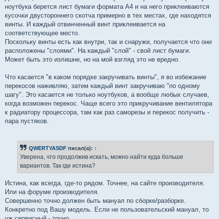
ноутбука берется лист бумаги формата А4 и на него приклеиваются
кусочки двустороннего скотча примерно в тех местах, где находятся
винты. И каждый отвинченный винт приклеивается на
соответствующее место.
Поскольку винты есть как внутри, так и снаружи, получается что они
расположены "слоями". На каждый "слой" - свой лист бумаги.
Может быть это излишне, но на мой взгляд это не вредно.
Что касается "в каком порядке закручивать винты", я во избежание
перекосов наживляю, затем каждый винт закручиваю "по одному
шагу". Это касается не только ноутбуков, а вообще любых случаев,
когда возможен перекос. Чаще всего это прикручивание вентилятора
к радиатору процессора, там как раз саморезы и перекос получить -
пара пустяков.
QWERTYASDF
писал(а):
↑
Уверена, что продолжив искать, можно найти куда больше
вариантов. Так где истина?
Истина, как всегда, где-то рядом. Точнее, на сайте производителя.
Или на форуме производителя.
Совершенно точно должен быть мануал по сборке/разборке.
Конкретно под Вашу модель. Если не пользовательский мануал, то
уж сервисный - точно.