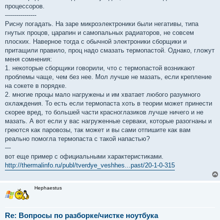
процессоров.
----------------
Рисну погадать. На заре микроэлектроники были негативы, типа
гнутых процов, царапин и самопальных радиаторов, не совсем
плоских. Наверное тогда с обычной электроники сборщики и
притащили правило, проц надо смазать термопастой. Однако, гложут
меня сомнения:
1. некоторые сборщики говорили, что с термопастой возникают
проблемы чаще, чем без нее. Мол лучше не мазать, если крепление
на сокете в порядке.
2. многие процы мало нагружены и им хватает любого разумного
охлаждения. То есть если термопаста хоть в теории может принести
скорее вред, то большей части красноглазиков лучше ничего и не
мазать. А вот если у вас нагруженные серваки, которые разогнаны и
греются как паровозы, так может и вы сами отпишите как вам
реально помогла термопаста с такой напастью?
---
вот еще пример с официальными характеристиками.
http://thermalinfo.ru/publ/tverdye_veshhes...past/20-1-0-315
Hephaestus
Re: Вопросы по разборке/чистке ноутбука