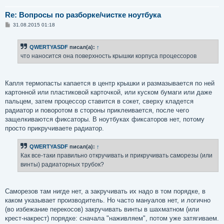
Re: Вопросы по разборке/чистке ноутбука
С
31.08.2015 01:18
о
о
б
QWERTYASDF
писал(а):
↑
щ
е
что наносится она поверхность крышки корпуса процессоров
н
и
е
Капля термопасты капается в центр крышки и размазывается по ней
картонной или пластиковой карточкой, или куском бумаги или даже
пальцем, затем процессор ставится в сокет, сверху кладется
радиатор и поворотом в стороны приклеивается, после чего
защелкиваются фиксаторы. В ноутбуках фиксаторов нет, потому
просто прикручиваете радиатор.
QWERTYASDF
писал(а):
↑
Как все-таки правильно откручивать и прикручивать саморезы (или
винты) радиаторных трубок?
Саморезов там нигде нет, а закручивать их надо в том порядке, в
каком указывает производитель. Но часто мануалов нет, и логично
(во избежание перекосов) закручивать винты в шахматном (или
крест-накрест) порядке: сначала "наживляем", потом уже затягиваем.