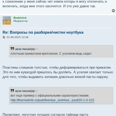
к сожалению у меня сейчас нет компа которы я могу отключать и
включать, когда мне этого захочется. И это уже давно так.
Bizdelnick
Модератор
Re: Вопросы по разборке/чистке ноутбука
С
01.09.2015 12:46
о
о
б
azsx
писал(а):
↑
щ
е
плотным прижатием крепления. С усилием ведь сидит.
н
и
е
Пластины слишком толстые, чтобы деформироваться при прижатии.
Это по ним кувалдой пришлось бы долбить. А усилия хватает только
для того, чтобы выдавить излишек довольно вязкой пасты наружу.
azsx
писал(а):
↑
вот еще пример с официальными характеристиками.
http://thermalinfo.ru/publ/tverdye_veshhes...past/20-1-0-315
Посмотрел, погуглил лучшую согласно таблице пасту.