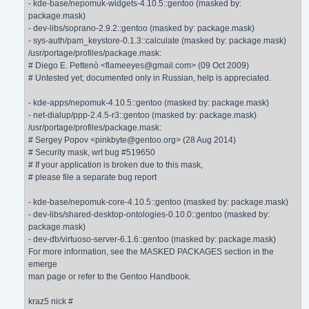
- kde-base/nepomuk-widgets-4.10.5::gentoo (masked by:
package.mask)
- dev-libs/soprano-2.9.2::gentoo (masked by: package.mask)
- sys-auth/pam_keystore-0.1.3::calculate (masked by: package.mask)
/usr/portage/profiles/package.mask:
# Diego E. Pettenò <flameeyes@gmail.com> (09 Oct 2009)
# Untested yet; documented only in Russian, help is appreciated.
- kde-apps/nepomuk-4.10.5::gentoo (masked by: package.mask)
- net-dialup/ppp-2.4.5-r3::gentoo (masked by: package.mask)
/usr/portage/profiles/package.mask:
# Sergey Popov <pinkbyte@gentoo.org> (28 Aug 2014)
# Security mask, wrt bug #519650
# If your application is broken due to this mask,
# please file a separate bug report
- kde-base/nepomuk-core-4.10.5::gentoo (masked by: package.mask)
- dev-libs/shared-desktop-ontologies-0.10.0::gentoo (masked by:
package.mask)
- dev-db/virtuoso-server-6.1.6::gentoo (masked by: package.mask)
For more information, see the MASKED PACKAGES section in the
emerge
man page or refer to the Gentoo Handbook.
kraz5 nick #