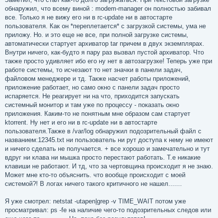
обнаружил, что всему виной : modem-manager он полностью забивал
все. Только я не вижу его ни в rc-update ни в автостарте
пользователя. Как он *переплетается* с загрузкой системы, ума не
приложу. Но. и это еще не все, при полной загрузке системы,
автоматически стартует архиватор tar причем в двух экземплярах.
Внутри ничего, как-будто я пару раз вызвал пустой архиватор. Что
также просто удивляет ибо его ну нет в автозагрузке! Теперь уже при
работе системы, то исчезают то нет значки в панели задач,
файловом менеджере и тд. Также насчет работы приложений,
приложение работает, но само окно с панели задач просто
испаряется. Не реагирует ни на что, приходится запускать
системный монитор и там уже по процессу - показать окно
приложения. Каким-то не понятным мне образом сам стартует
ktorrent. Ну нет и его ни в rc-update ни в автостарте
пользователя.Также в /var/log обнаружил подозрительный файл с
названием:12345.txt ни пользователь ни рут доступа к нему не имеют
и ничего сделать не получается. + все хорошо и замечательно и тут
вдруг ни клава ни мышка просто перестают работать. Т.е никакие
клавиши не работают. И тд, что за чертовщина происходит я не знаю.
Может мне кто-то объяснить. что вообще происходит с моей
системой?! В логах ничего такого критичного не нашел.......
Я уже смотрел: netstat -utapen|grep -v TIME_WAIT потом уже
просматривал: ps -fe на наличие чего-то подозрительных следов или