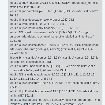
[ebuild U ] dev-libs/libffi-3.0.13-r1 [3.0.11] USE="-debug -pax_kernel% -
static-libs {-test}" 826 kB
[ebuild U ] app-arch/bzip2-1.0.6-r6 [1.0.6-r3] USE="-static -static-libs*"
764 kB
[ebuild U ] sys-devel/automake-wrapper-10 [9] 0 kB
[ebuild U ] virtual/libffi-3.0.13-r1 [3.0.10] 0 kB
[ebuild U ] sys-kernel/linux-headers-3.18 [3.1] 3,692 kB
[ebuild NS ] sys-libs/ncurses-5.9-r5:0/5 [5.9-r2:5] USE="cxx gpm
unicode -ada -debug -doc -minimal -profile -static-libs -tinfo -trace"
2,761 kB
[ebuild U ] sys-libs/ncurses-5.9-r99:5 [5.9-r2:5] USE="cxx gpm unicode -
ada -static-libs -tinfo (-debug%) (-doc%) (-minimal%) (-profile%) (-
trace%)" 0 kB
[blocks b ] <=sys-libs/ncurses-5.9-r4:5 ("<=sys-libs/ncurses-5.9-r4:5" is
blocking sys-libs/ncurses-5.9-r5)
[ebuild U ] dev-libs/elfutils-0.158 [0.149] USE="bzip2 nls utils%* zlib -
lzma -static-libs% {-test%} (-threads)" 4,938 kB
[ebuild NS ] sys-devel/automake-1.15:1.15 [1.11.6:1.11, 1.12.6:1.12,
1.13.4:1.13, 1.14.1:1.14] 1,462 kB
[ebuild U ] sys-libs/gpm-1.20.7-r2 [1.20.6] USE="(-selinux) -static-libs%"
772 kB
[ebuild U ] x11-libs/libpciaccess-0.13.3 [0.13.1] USE="zlib -static-libs (-
minimal%)" 361 kB
[ebuild U ] sys-apps/kmod-20 [13-r1] USE="tools zlib -debug -doc -lzma
-python% -static-libs" PYTHON_TARGETS="python2_7%*