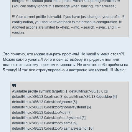
merges. !!! It should point into a profile within /usr/portage/profiles/ !!!
(You can safely ignore this message when syncing. It's harmless.)
!!! Your current profile is invalid. If you have just changed your profile !!!
configuration, you should revert back to the previous configuration. !!!
Allowed actions are limited to --help, --info, --search, --sync, and !!! --
version.
Это понятно, что нужно выбрать профиль! Но какой у меня стоял?!
Можно как-то узнать?! А-то я сейчас выберу и придется пол или
полностью систему перекомпилировать. Не хочется себе проблем на
5 точку! И так все отрегулировано и настроено как нужно!!!!!! Имею:
Available profile symlink targets: [1] default/linux/x86/13.0 [2]
default/linux/x86/13.0/selinux [3] default/linux/x86/13.0/desktop [4]
default/linux/x86/13.0/desktop/gnome [5]
default/linux/x86/13.0/desktop/gnome/systemd [6]
default/linux/x86/13.0/desktop/kde [7]
default/linux/x86/13.0/desktop/kde/systemd [8]
default/linux/x86/13.0/desktop/plasma [9]
default/linux/x86/13.0/desktop/plasma/systemd [10]