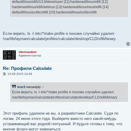
default/linux/x86/13.0/developer [11] hardened/linux/x86 [12]
hardened/linux/x86/selinux [13] hardened/linux/musl/x86 [14]
default/linux/uclibc/x86 [15] hardened/linux/uclibc/x86
Если верить: ls -l /etc/*make.profile я похоже случайно удалил:
/var/lib/layman/calculate/profiles/calculate/desktop/CLD/x86/binary
/dev/random
Администратор
Re: Профили Calculate
С
13.09.2015 14:49
о
о
б
kraz5
писал(а):
↑
щ
е
Если верить: ls -l /etc/*make.profile я похоже случайно удалил:
н
/var/lib/layman/calculate/profiles/calculate/desktop/CLD/x86/binary
и
е
Этот профиль удалили не вы, а разработчики Calculate. Судя по
логам, 24 июня этого года. Выберите вместо него какой-нибудь
устраивающий вас родной гентушный. И будьте готовы к тому, что
многие флаги могут измениться.