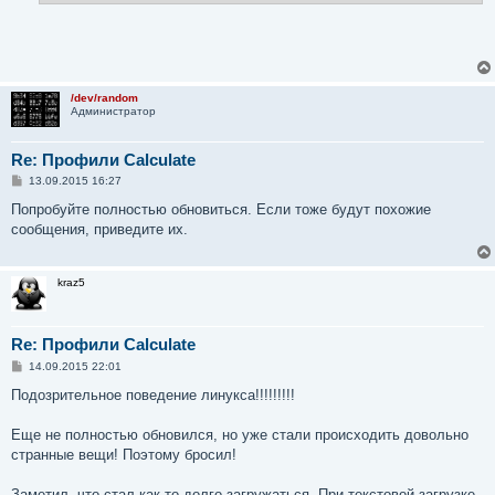
/dev/random
Администратор
Re: Профили Calculate
С
13.09.2015 16:27
о
о
Попробуйте полностью обновиться. Если тоже будут похожие
б
сообщения, приведите их.
щ
е
н
и
kraz5
е
Re: Профили Calculate
С
14.09.2015 22:01
о
о
Подозрительное поведение линукса!!!!!!!!!
б
щ
е
Еще не полностью обновился, но уже стали происходить довольно
н
странные вещи! Поэтому бросил!
и
е
Заметил, что стал как-то долго загружаться. При текстовой загрузке