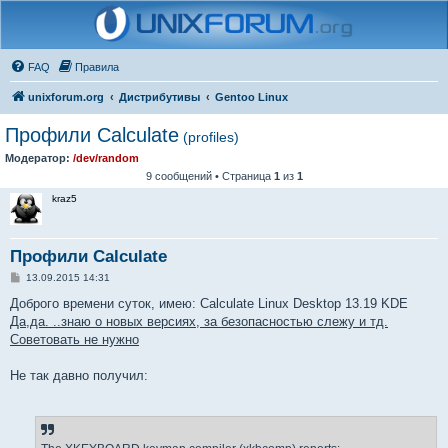
FAQ
Правила
unixforum.org
Дистрибутивы
Gentoo Linux
Профили Calculate
(profiles)
Модератор:
/dev/random
9 сообщений • Страница
1
из
1
kraz5
Профили Calculate
С
13.09.2015 14:31
о
о
Доброго времени суток, имею: Calculate Linux Desktop 13.19 KDE
б
Да,да. ..знаю о новых версиях, за безопасностью слежу и тд.
щ
е
Советовать не нужно
н
и
е
Не так давно получил: