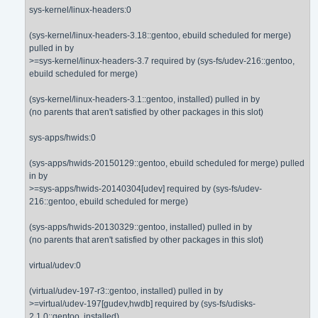
sys-kernel/linux-headers:0
(sys-kernel/linux-headers-3.18::gentoo, ebuild scheduled for merge)
pulled in by
>=sys-kernel/linux-headers-3.7 required by (sys-fs/udev-216::gentoo,
ebuild scheduled for merge)
(sys-kernel/linux-headers-3.1::gentoo, installed) pulled in by
(no parents that aren't satisfied by other packages in this slot)
sys-apps/hwids:0
(sys-apps/hwids-20150129::gentoo, ebuild scheduled for merge) pulled
in by
>=sys-apps/hwids-20140304[udev] required by (sys-fs/udev-
216::gentoo, ebuild scheduled for merge)
(sys-apps/hwids-20130329::gentoo, installed) pulled in by
(no parents that aren't satisfied by other packages in this slot)
virtual/udev:0
(virtual/udev-197-r3::gentoo, installed) pulled in by
>=virtual/udev-197[gudev,hwdb] required by (sys-fs/udisks-
2.1.0::gentoo, installed)