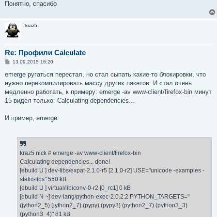
Понятно, спасибо
kraz5
Re: Профили Calculate
С
13.09.2015 16:20
о
о
emerge ругаться перестал, но стал сыпать какие-то блокировки, что
б
нужно перекомпилировать массу других пакетов. И стал очень
щ
е
медленно работать, к примеру: emerge -av www-client/firefox-bin минут
н
15 видел только: Calculating dependencies...
и
е
И пример, emerge:
kraz5 nick # emerge -av www-client/firefox-bin
Calculating dependencies... done!
[ebuild U ] dev-libs/expat-2.1.0-r5 [2.1.0-r2] USE="unicode -examples -
static-libs" 550 kB
[ebuild U ] virtual/libiconv-0-r2 [0_rc1] 0 kB
[ebuild N ~] dev-lang/python-exec-2.0.2:2 PYTHON_TARGETS="
(jython2_5) (jython2_7) (pypy) (pypy3) (python2_7) (python3_3)
(python3_4)" 81 kB