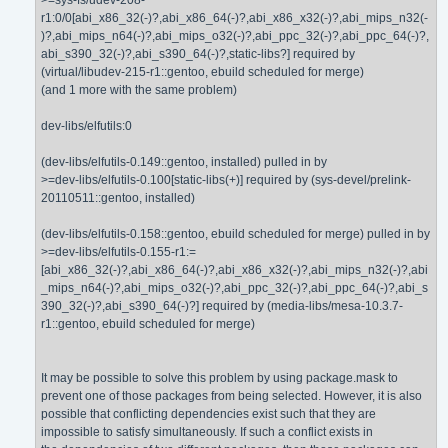
>=sys-fs/udev-208-
r1:0/0[abi_x86_32(-)?,abi_x86_64(-)?,abi_x86_x32(-)?,abi_mips_n32(-
)?,abi_mips_n64(-)?,abi_mips_o32(-)?,abi_ppc_32(-)?,abi_ppc_64(-)?,
abi_s390_32(-)?,abi_s390_64(-)?,static-libs?] required by
(virtual/libudev-215-r1::gentoo, ebuild scheduled for merge)
(and 1 more with the same problem)
dev-libs/elfutils:0
(dev-libs/elfutils-0.149::gentoo, installed) pulled in by
>=dev-libs/elfutils-0.100[static-libs(+)] required by (sys-devel/prelink-
20110511::gentoo, installed)
(dev-libs/elfutils-0.158::gentoo, ebuild scheduled for merge) pulled in by
>=dev-libs/elfutils-0.155-r1:=
[abi_x86_32(-)?,abi_x86_64(-)?,abi_x86_x32(-)?,abi_mips_n32(-)?,abi
_mips_n64(-)?,abi_mips_o32(-)?,abi_ppc_32(-)?,abi_ppc_64(-)?,abi_s
390_32(-)?,abi_s390_64(-)?] required by (media-libs/mesa-10.3.7-
r1::gentoo, ebuild scheduled for merge)
It may be possible to solve this problem by using package.mask to
prevent one of those packages from being selected. However, it is also
possible that conflicting dependencies exist such that they are
impossible to satisfy simultaneously. If such a conflict exists in