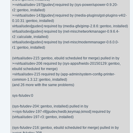
>=virtual/udev-197[gudev] required by (sys-power/upower-0.9.20-
r2::gentoo, installed)
>=virtual/udev-143[gudev] required by (media-plugins/gst-plugins-v4l2-
0.10.31::gentoo, installed)
virtual/udev[gudev] required by (media-gfx/gimp-2.8.6::gentoo, installed)
virtual/udev[gudev] required by (net-misc/networkmanager-0.9.6.4-
r2::calculate, installed)
virtual/udev[gudev] required by (net-misc/modemmanager-0.6.0.0-
r1::gentoo, installed)
(virtual/udev-215::gentoo, ebuild scheduled for merge) pulled in by
>=virtual/udev-206 required by (sys-apps/hwids-20150129::gentoo,
ebuild scheduled for merge)
=virtual/udev-215 required by (app-admin/system-config-printer-
common-1.3.12::gentoo, installed)
(and 26 more with the same problems)
sys-fs/udev:0
(sys-fs/udev-204::gentoo, installed) pulled in by
>=sys-fs/udev-197-r8[gudev,hwdb,keymap,kmod] required by
(virtual/udev-197-r3::gentoo, installed)
(sys-fs/udev-216::gentoo, ebuild scheduled for merge) pulled in by