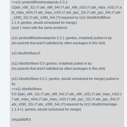
>=x11-proto/xf86vidmodeproto-2.3.1-
r1[abi_x86_32(-)?,abi_x86_64(-)?,abi_x86_x32(-)?,abi_mips_n32(-)?,a
bi_mips_n64(-)?,abi_mips_o32(-)?,abi_ppc_32(-)?,abi_ppc_64(-)?,abi
_s390_32(-)?,abi_s390_64(-)?] required by (x11-libs/libXxf86vm-
1.1.4::gentoo, ebuild scheduled for merge)
(and 1 more with the same problem)
(x11-proto/xf86vidmodeproto-2.3.1::gentoo, installed) pulled in by
(no parents that aren't satisfied by other packages in this slot)
x11-libs/libXfixes:0
(x11-libs/libXfixes-5.0::gentoo, installed) pulled in by
(no parents that aren't satisfied by other packages in this slot)
(x11-libs/libXfixes-5.0.1::gentoo, ebuild scheduled for merge) pulled in
by
>=x11-libs/libXfixes-
5.0.1[abi_x86_32(-)?,abi_x86_64(-)?,abi_x86_x32(-)?,abi_mips_n32(-)
?,abi_mips_n64(-)?,abi_mips_o32(-)?,abi_ppc_32(-)?,abi_ppc_64(-)?,
abi_s390_32(-)?,abi_s390_64(-)?] required by (x11-libs/libXdamage-
1.1.4-r1::gentoo, ebuild scheduled for merge)
virtual/libffi:0