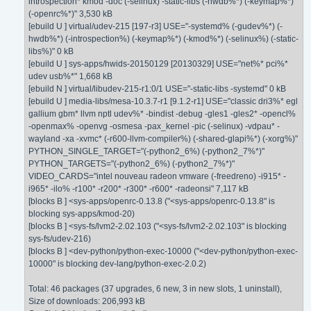
introspection* kmod -doc (-selinux) -static-libs (-hwdb%*) (-keymap%*)
(-openrc%*)" 3,530 kB
[ebuild U ] virtual/udev-215 [197-r3] USE="-systemd% (-gudev%*) (-
hwdb%*) (-introspection%) (-keymap%*) (-kmod%*) (-selinux%) (-static-
libs%)" 0 kB
[ebuild U ] sys-apps/hwids-20150129 [20130329] USE="net%* pci%*
udev usb%*" 1,668 kB
[ebuild N ] virtual/libudev-215-r1:0/1 USE="-static-libs -systemd" 0 kB
[ebuild U ] media-libs/mesa-10.3.7-r1 [9.1.2-r1] USE="classic dri3%* egl
gallium gbm* llvm nptl udev%* -bindist -debug -gles1 -gles2* -opencl%
-openmax% -openvg -osmesa -pax_kernel -pic (-selinux) -vdpau* -
wayland -xa -xvmc* (-r600-llvm-compiler%) (-shared-glapi%*) (-xorg%)"
PYTHON_SINGLE_TARGET="(-python2_6%) (-python2_7%*)"
PYTHON_TARGETS="(-python2_6%) (-python2_7%*)"
VIDEO_CARDS="intel nouveau radeon vmware (-freedreno) -i915* -
i965* -ilo% -r100* -r200* -r300* -r600* -radeonsi" 7,117 kB
[blocks B ] <sys-apps/openrc-0.13.8 ("<sys-apps/openrc-0.13.8" is
blocking sys-apps/kmod-20)
[blocks B ] <sys-fs/lvm2-2.02.103 ("<sys-fs/lvm2-2.02.103" is blocking
sys-fs/udev-216)
[blocks B ] <dev-python/python-exec-10000 ("<dev-python/python-exec-
10000" is blocking dev-lang/python-exec-2.0.2)
Total: 46 packages (37 upgrades, 6 new, 3 in new slots, 1 uninstall),
Size of downloads: 206,993 kB