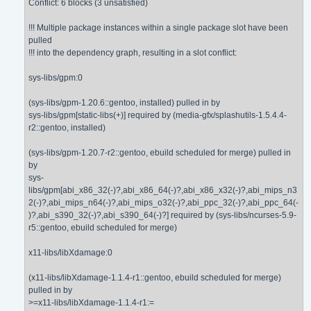
Conflict: 6 blocks (3 unsatisfied)
!!! Multiple package instances within a single package slot have been
pulled
!!! into the dependency graph, resulting in a slot conflict:
sys-libs/gpm:0
(sys-libs/gpm-1.20.6::gentoo, installed) pulled in by
sys-libs/gpm[static-libs(+)] required by (media-gfx/splashutils-1.5.4.4-
r2::gentoo, installed)
(sys-libs/gpm-1.20.7-r2::gentoo, ebuild scheduled for merge) pulled in
by
sys-
libs/gpm[abi_x86_32(-)?,abi_x86_64(-)?,abi_x86_x32(-)?,abi_mips_n3
2(-)?,abi_mips_n64(-)?,abi_mips_o32(-)?,abi_ppc_32(-)?,abi_ppc_64(-
)?,abi_s390_32(-)?,abi_s390_64(-)?] required by (sys-libs/ncurses-5.9-
r5::gentoo, ebuild scheduled for merge)
x11-libs/libXdamage:0
(x11-libs/libXdamage-1.1.4-r1::gentoo, ebuild scheduled for merge)
pulled in by
>=x11-libs/libXdamage-1.1.4-r1:=