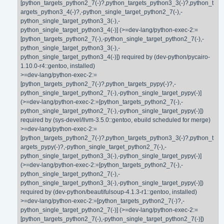
[python_targets_python2_7(-)?,python_targets_python3_3(-)?,python_t
argets_python3_4(-)?,-python_single_target_python2_7(-),-
python_single_target_python3_3(-),-
python_single_target_python3_4(-)] (>=dev-lang/python-exec-2:=
[python_targets_python2_7(-),-python_single_target_python2_7(-),-
python_single_target_python3_3(-),-
python_single_target_python3_4(-)]) required by (dev-python/pycairo-
1.10.0-r4::gentoo, installed)
>=dev-lang/python-exec-2:=
[python_targets_python2_7(-)?,python_targets_pypy(-)?,-
python_single_target_python2_7(-),-python_single_target_pypy(-)]
(>=dev-lang/python-exec-2:=[python_targets_python2_7(-),-
python_single_target_python2_7(-),-python_single_target_pypy(-)])
required by (sys-devel/llvm-3.5.0::gentoo, ebuild scheduled for merge)
>=dev-lang/python-exec-2:=
[python_targets_python2_7(-)?,python_targets_python3_3(-)?,python_t
argets_pypy(-)?,-python_single_target_python2_7(-),-
python_single_target_python3_3(-),-python_single_target_pypy(-)]
(>=dev-lang/python-exec-2:=[python_targets_python2_7(-),-
python_single_target_python2_7(-),-
python_single_target_python3_3(-),-python_single_target_pypy(-)])
required by (dev-python/beautifulsoup-4.1.3-r1::gentoo, installed)
>=dev-lang/python-exec-2:=[python_targets_python2_7(-)?,-
python_single_target_python2_7(-)] (>=dev-lang/python-exec-2:=
[python_targets_python2_7(-),-python_single_target_python2_7(-)])