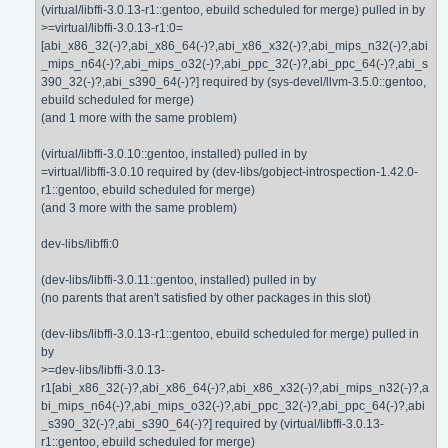
(virtual/libffi-3.0.13-r1::gentoo, ebuild scheduled for merge) pulled in by
>=virtual/libffi-3.0.13-r1:0=
[abi_x86_32(-)?,abi_x86_64(-)?,abi_x86_x32(-)?,abi_mips_n32(-)?,abi
_mips_n64(-)?,abi_mips_o32(-)?,abi_ppc_32(-)?,abi_ppc_64(-)?,abi_s
390_32(-)?,abi_s390_64(-)?] required by (sys-devel/llvm-3.5.0::gentoo,
ebuild scheduled for merge)
(and 1 more with the same problem)
(virtual/libffi-3.0.10::gentoo, installed) pulled in by
=virtual/libffi-3.0.10 required by (dev-libs/gobject-introspection-1.42.0-
r1::gentoo, ebuild scheduled for merge)
(and 3 more with the same problem)
dev-libs/libffi:0
(dev-libs/libffi-3.0.11::gentoo, installed) pulled in by
(no parents that aren't satisfied by other packages in this slot)
(dev-libs/libffi-3.0.13-r1::gentoo, ebuild scheduled for merge) pulled in
by
>=dev-libs/libffi-3.0.13-
r1[abi_x86_32(-)?,abi_x86_64(-)?,abi_x86_x32(-)?,abi_mips_n32(-)?,a
bi_mips_n64(-)?,abi_mips_o32(-)?,abi_ppc_32(-)?,abi_ppc_64(-)?,abi
_s390_32(-)?,abi_s390_64(-)?] required by (virtual/libffi-3.0.13-
r1::gentoo, ebuild scheduled for merge)