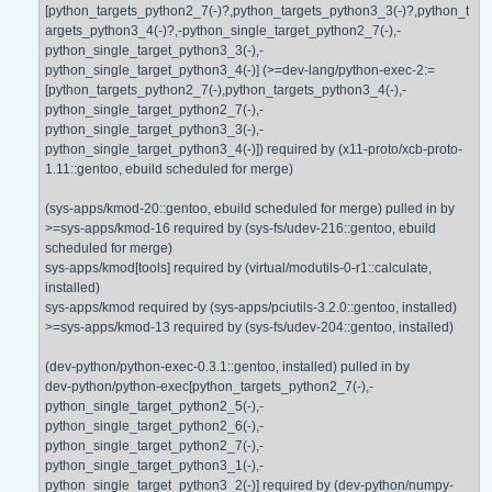
[python_targets_python2_7(-)?,python_targets_python3_3(-)?,python_t
argets_python3_4(-)?,-python_single_target_python2_7(-),-
python_single_target_python3_3(-),-
python_single_target_python3_4(-)] (>=dev-lang/python-exec-2:=
[python_targets_python2_7(-),python_targets_python3_4(-),-
python_single_target_python2_7(-),-
python_single_target_python3_3(-),-
python_single_target_python3_4(-)]) required by (x11-proto/xcb-proto-
1.11::gentoo, ebuild scheduled for merge)
(sys-apps/kmod-20::gentoo, ebuild scheduled for merge) pulled in by
>=sys-apps/kmod-16 required by (sys-fs/udev-216::gentoo, ebuild
scheduled for merge)
sys-apps/kmod[tools] required by (virtual/modutils-0-r1::calculate,
installed)
sys-apps/kmod required by (sys-apps/pciutils-3.2.0::gentoo, installed)
>=sys-apps/kmod-13 required by (sys-fs/udev-204::gentoo, installed)
(dev-python/python-exec-0.3.1::gentoo, installed) pulled in by
dev-python/python-exec[python_targets_python2_7(-),-
python_single_target_python2_5(-),-
python_single_target_python2_6(-),-
python_single_target_python2_7(-),-
python_single_target_python3_1(-),-
python_single_target_python3_2(-)] required by (dev-python/numpy-