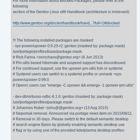
For more information about Blocked Packages, please refer to the
following
section of the Gentoo Linux x86 Handbook (architecture is irrelevant):
http://www.gentoo.org/doc/en/handbook/hand...?full=1#blocked
!!! The following installed packages are masked:
- sys-power/upower-0.9.20-r2::gentoo (masked by: package.mask)
/usr/portage/profiles/base/package.mask:
# Rick Farina <zerochaos@gentoo.org> (6 Jun 2013)
# Pm-utils based hibernate and suspend support has discontinued.
# For continued support, use the upower-pm-utils fork or systemd.
# Systemd users can switch to a systemd profile or unmask <sys-
power/upower-0.99.0
# Openrc users can "emerge -C upower && emerge -1 upower-pm-utils"
- dev-db/virtuoso-odbc-6.1.6::gentoo (masked by: package.mask)
/usr/portage/profiles/package.mask:
# Johannes Huber <johu@@gentoo.org> (13 Aug 2015)
# Nepomuk removal. Announced via portage news item on 2015/08/11.
# Removal in 30 days. Please switch to the default semantic desktop
# search engine Baloo by globally enabling semantic-destkop use
# flag or by using one of the provided kde/plasma desktop profiles.