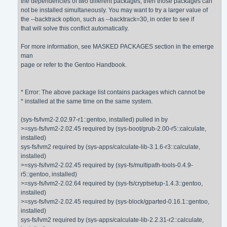
the dependencies of two different packages, then those packages can
not be installed simultaneously. You may want to try a larger value of
the --backtrack option, such as --backtrack=30, in order to see if
that will solve this conflict automatically.
For more information, see MASKED PACKAGES section in the emerge
man
page or refer to the Gentoo Handbook.
* Error: The above package list contains packages which cannot be
* installed at the same time on the same system.
(sys-fs/lvm2-2.02.97-r1::gentoo, installed) pulled in by
>=sys-fs/lvm2-2.02.45 required by (sys-boot/grub-2.00-r5::calculate,
installed)
sys-fs/lvm2 required by (sys-apps/calculate-lib-3.1.6-r3::calculate,
installed)
>=sys-fs/lvm2-2.02.45 required by (sys-fs/multipath-tools-0.4.9-
r5::gentoo, installed)
>=sys-fs/lvm2-2.02.64 required by (sys-fs/cryptsetup-1.4.3::gentoo,
installed)
>=sys-fs/lvm2-2.02.45 required by (sys-block/gparted-0.16.1::gentoo,
installed)
sys-fs/lvm2 required by (sys-apps/calculate-lib-2.2.31-r2::calculate,