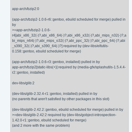
app-arch/bzip2:0
(app-arch/bzip2-1.0.6-r6::gentoo, ebuild scheduled for merge) pulled in
by
>=app-arch/bzip2-1.0.6-
r4[abi_x86_32(-)?,abi_x86_64(-)?,abi_x86_x32(-)?,abi_mips_n32(-)?,a
bi_mips_n64(-)?,abi_mips_o32(-)?,abi_ppc_32(-)?,abi_ppc_64(-)?,abi
_s390_32(-)?,abi_s390_64(-)?] required by (dev-libs/elfutils-
0.158::gentoo, ebuild scheduled for merge)
(app-arch/bzip2-1.0.6-r3::gentoo, installed) pulled in by
app-arch/bzip2[static-libs(+)] required by (media-gfx/splashutils-1.5.4.4-
r2::gentoo, installed)
dev-libs/glib:2
(dev-libs/glib-2.32.4-r1::gentoo, installed) pulled in by
(no parents that aren't satisfied by other packages in this slot)
(dev-libs/glib-2.42.2::gentoo, ebuild scheduled for merge) pulled in by
>=dev-libs/glib-2.42:2 required by (dev-libs/gobject-introspection-
1.42.0-r1::gentoo, ebuild scheduled for merge)
(and 2 more with the same problem)