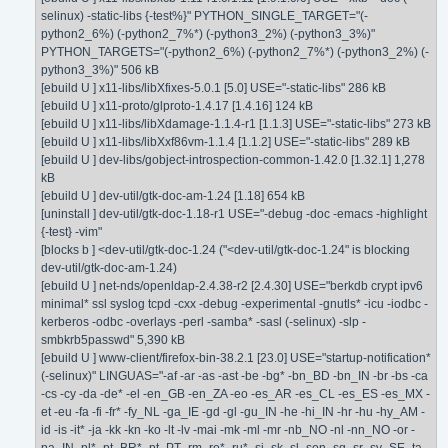
selinux) -static-libs {-test%}" PYTHON_SINGLE_TARGET="(-
python2_6%) (-python2_7%*) (-python3_2%) (-python3_3%)"
PYTHON_TARGETS="(-python2_6%) (-python2_7%*) (-python3_2%) (-
python3_3%)" 506 kB
[ebuild U ] x11-libs/libXfixes-5.0.1 [5.0] USE="-static-libs" 286 kB
[ebuild U ] x11-proto/glproto-1.4.17 [1.4.16] 124 kB
[ebuild U ] x11-libs/libXdamage-1.1.4-r1 [1.1.3] USE="-static-libs" 273 kB
[ebuild U ] x11-libs/libXxf86vm-1.1.4 [1.1.2] USE="-static-libs" 289 kB
[ebuild U ] dev-libs/gobject-introspection-common-1.42.0 [1.32.1] 1,278
kB
[ebuild U ] dev-util/gtk-doc-am-1.24 [1.18] 654 kB
[uninstall ] dev-util/gtk-doc-1.18-r1 USE="-debug -doc -emacs -highlight
{-test} -vim"
[blocks b ] <dev-util/gtk-doc-1.24 ("<dev-util/gtk-doc-1.24" is blocking
dev-util/gtk-doc-am-1.24)
[ebuild U ] net-nds/openldap-2.4.38-r2 [2.4.30] USE="berkdb crypt ipv6
minimal* ssl syslog tcpd -cxx -debug -experimental -gnutls* -icu -iodbc -
kerberos -odbc -overlays -perl -samba* -sasl (-selinux) -slp -
smbkrb5passwd" 5,390 kB
[ebuild U ] www-client/firefox-bin-38.2.1 [23.0] USE="startup-notification*
(-selinux)" LINGUAS="-af -ar -as -ast -be -bg* -bn_BD -bn_IN -br -bs -ca
-cs -cy -da -de* -el -en_GB -en_ZA -eo -es_AR -es_CL -es_ES -es_MX -
et -eu -fa -fi -fr* -fy_NL -ga_IE -gd -gl -gu_IN -he -hi_IN -hr -hu -hy_AM -
id -is -it* -ja -kk -kn -ko -lt -lv -mai -mk -ml -mr -nb_NO -nl -nn_NO -or -