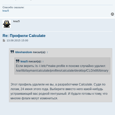
Спасибо сказали:
kraz5
kraz5
Re: Профили Calculate
С
13.09.2015 15:00
о
о
б
/dev/random
писал(а):
↑
щ
е
н
kraz5
писал(а):
↑
и
е
Если верить: ls -l /etc/*make.profile я похоже случайно удалил:
/var/lib/layman/calculate/profiles/calculate/desktop/CLD/x86/binary
Этот профиль удалили не вы, а разработчики Calculate. Судя по
логам, 24 июня этого года. Выберите вместо него какой-нибудь
устраивающий вас родной гентушный. И будьте готовы к тому, что
многие флаги могут измениться.