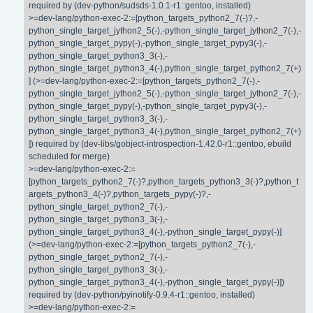
required by (dev-python/sudsds-1.0.1-r1::gentoo, installed)
>=dev-lang/python-exec-2:=[python_targets_python2_7(-)?,-
python_single_target_jython2_5(-),-python_single_target_jython2_7(-),-
python_single_target_pypy(-),-python_single_target_pypy3(-),-
python_single_target_python3_3(-),-
python_single_target_python3_4(-),python_single_target_python2_7(+)
] (>=dev-lang/python-exec-2:=[python_targets_python2_7(-),-
python_single_target_jython2_5(-),-python_single_target_jython2_7(-),-
python_single_target_pypy(-),-python_single_target_pypy3(-),-
python_single_target_python3_3(-),-
python_single_target_python3_4(-),python_single_target_python2_7(+)
]) required by (dev-libs/gobject-introspection-1.42.0-r1::gentoo, ebuild
scheduled for merge)
>=dev-lang/python-exec-2:=
[python_targets_python2_7(-)?,python_targets_python3_3(-)?,python_t
argets_python3_4(-)?,python_targets_pypy(-)?,-
python_single_target_python2_7(-),-
python_single_target_python3_3(-),-
python_single_target_python3_4(-),-python_single_target_pypy(-)]
(>=dev-lang/python-exec-2:=[python_targets_python2_7(-),-
python_single_target_python2_7(-),-
python_single_target_python3_3(-),-
python_single_target_python3_4(-),-python_single_target_pypy(-)])
required by (dev-python/pyinotify-0.9.4-r1::gentoo, installed)
>=dev-lang/python-exec-2:=