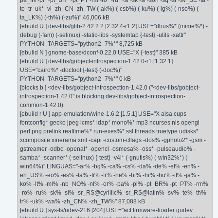
pa_IN -pl* -pt_BR* -pt_PT -rm -ro* -ru* -si -sk -sl -son -sq -sr -sv_SE -ta -
te -tr -uk* -vi -zh_CN -zh_TW (-ak%) (-csb%) (-ku%) (-lg%) (-nso%) (-
ta_LK%) (-th%) (-zu%)" 46,006 kB
[ebuild U ] dev-libs/glib-2.42.2:2 [2.32.4-r1:2] USE="dbus%* (mime%*) -
debug (-fam) (-selinux) -static-libs -systemtap {-test} -utils -xattr"
PYTHON_TARGETS="python2_7%*" 8,725 kB
[ebuild N ] gnome-base/dconf-0.22.0 USE="X {-test}" 385 kB
[ebuild U ] dev-libs/gobject-introspection-1.42.0-r1 [1.32.1]
USE="cairo%* -doctool {-test} (-doc%)"
PYTHON_TARGETS="python2_7%*" 0 kB
[blocks b ] <dev-libs/gobject-introspection-1.42.0 ("<dev-libs/gobject-
introspection-1.42.0" is blocking dev-libs/gobject-introspection-
common-1.42.0)
[ebuild r U ] app-emulation/wine-1.6.2 [1.5.1] USE="X alsa cups
fontconfig* gecko jpeg lcms* ldap* mono%* mp3 ncurses nls opengl
perl png prelink realtime%* run-exes%* ssl threads truetype udisks*
xcomposite xinerama xml -capi -custom-cflags -dos% -gphoto2* -gsm -
gstreamer -odbc -openal* -opencl -osmesa% -oss* -pulseaudio% -
samba* -scanner* (-selinux) {-test} -v4l* (-gnutls%) (-win32%*) (-
win64%)" LINGUAS="-ar% -bg% -ca% -cs% -da% -de% -el% -en% -
en_US% -eo% -es% -fa% -fi% -fr% -he% -hi% -hr% -hu% -it% -ja% -
ko% -lt% -ml% -nb_NO% -nl% -or% -pa% -pl% -pt_BR% -pt_PT% -rm%
-ro% -ru% -sk% -sl% -sr_RS@cyrillic% -sr_RS@latin% -sv% -te% -th% -
tr% -uk% -wa% -zh_CN% -zh_TW%" 87,088 kB
[ebuild U ] sys-fs/udev-216 [204] USE="acl firmware-loader gudev