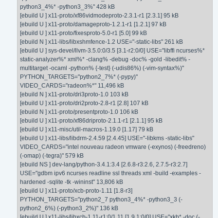
python3_4%* -python3_3%" 428 kB
[ebuild U ] x11-proto/xf86vidmodeproto-2.3.1-r1 [2.3.1] 95 kB
[ebuild U ] x11-proto/damageproto-1.2.1-r1 [1.2.1] 97 kB
[ebuild U ] x11-proto/fixesproto-5.0-r1 [5.0] 99 kB
[ebuild N ] x11-libs/libxshmfence-1.2 USE="-static-libs" 261 kB
[ebuild U ] sys-devel/llvm-3.5.0:0/3.5 [3.1-r2:0/0] USE="libffi ncurses%*
static-analyzer%* xml%* -clang% -debug -doc% -gold -libedit% -
multitarget -ocaml -python% {-test} (-udis86%) (-vim-syntax%)"
PYTHON_TARGETS="python2_7%* (-pypy)"
VIDEO_CARDS="radeon%*" 11,496 kB
[ebuild N ] x11-proto/dri3proto-1.0 103 kB
[ebuild U ] x11-proto/dri2proto-2.8-r1 [2.8] 107 kB
[ebuild N ] x11-proto/presentproto-1.0 106 kB
[ebuild U ] x11-proto/xf86driproto-2.1.1-r1 [2.1.1] 95 kB
[ebuild U ] x11-misc/util-macros-1.19.0 [1.17] 79 kB
[ebuild U ] x11-libs/libdrm-2.4.59 [2.4.45] USE="-libkms -static-libs"
VIDEO_CARDS="intel nouveau radeon vmware (-exynos) (-freedreno)
(-omap) (-tegra)" 579 kB
[ebuild NS ] dev-lang/python-3.4.1:3.4 [2.6.8-r3:2.6, 2.7.5-r3:2.7]
USE="gdbm ipv6 ncurses readline ssl threads xml -build -examples -
hardened -sqlite -tk -wininst" 13,806 kB
[ebuild U ] x11-proto/xcb-proto-1.11 [1.8-r3]
PYTHON_TARGETS="python2_7 python3_4%* -python3_3 (-
python2_6%) (-python3_2%)" 136 kB
[ebuild U ] x11-libs/libxcb-1.11-r1:0/1.11 [1.9.1:0/0] USE="xkb* -doc (-