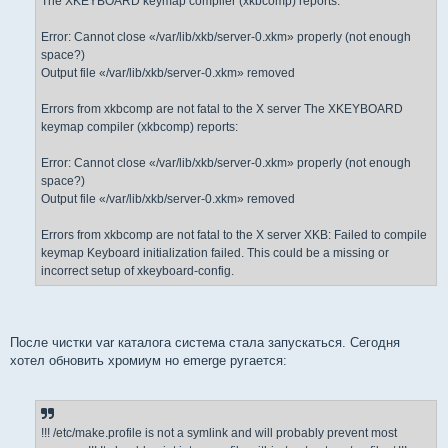
The XKEYBOARD keymap compiler (xkbcomp) reports:
Error: Cannot close «/var/lib/xkb/server-0.xkm» properly (not enough
space?)
Output file «/var/lib/xkb/server-0.xkm» removed
Errors from xkbcomp are not fatal to the X server The XKEYBOARD
keymap compiler (xkbcomp) reports:
Error: Cannot close «/var/lib/xkb/server-0.xkm» properly (not enough
space?)
Output file «/var/lib/xkb/server-0.xkm» removed
Errors from xkbcomp are not fatal to the X server XKB: Failed to compile
keymap Keyboard initialization failed. This could be a missing or
incorrect setup of xkeyboard-config.
После чистки var каталога система стала запускаться. Сегодня
хотел обновить хромиум но emerge ругается:
!!! /etc/make.profile is not a symlink and will probably prevent most