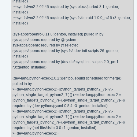
installed)
>=sys-fs/lvm2-2.02.45 required by (sys-block/parted-3.1::gentoo,
installed)
>=sys-fs/lvm2-2.02.45 required by (sys-fs/dmraid-1.0.0_rc16-r3::gentoo,
installed)
(sys-apps/openrc-0.11.8::gentoo, installed) pulled in by
sys-apps/openrc required by @system
sys-apps/openrc required by @selected
sys-apps/openrc required by (sys-fs/udev-init-scripts-26::gentoo,
installed)
sys-apps/openrc required by (dev-db/mysql-init-scripts-2.0_pre1-
r3::gentoo, installed)
(dev-lang/python-exec-2.0.2::gentoo, ebuild scheduled for merge)
pulled in by
>=dev-lang/python-exec-2:=[python_targets_python2_7(-)?,-
python_single_target_python2_7(-)] (>=dev-lang/python-exec-2:=
[python_targets_python2_7(-),-python_single_target_python2_7(-)])
required by (dev-python/pyxml-0.8.4-r3::gentoo, installed)
>=dev-lang/python-exec-2:=[python_targets_python2_7(-)?,-
python_single_target_python2_7(-)] (>=dev-lang/python-exec-2:=
[python_targets_python2_7(-),-python_single_target_python2_7(-)])
required by (net-libs/dslib-3.0-r1::gentoo, installed)
>=dev-lang/python-exec-2:=