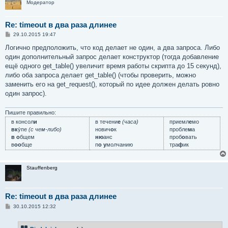
Модератор
Re: timeout в два раза длинее
С
29.10.2015 19:47
о
о
Логично предположить, что код делает не один, а два запроса. Либо
б
один дополнительный запрос делает конструктор (тогда добавление
щ
е
ещё одного get_table() увеличит время работы скрипта до 15 секунд),
н
либо оба запроса делает get_table() (чтобы проверить, можно
и
е
заменить его на get_request(), который по идее должен делать ровно
один запрос).
Пишите правильно:
в консол
и
в течени
е
(часа)
приемл
е
мо
вк
у́пе
(с чем-либо)
нович
о
к
пробле
м
а
в о
бщем
ню
анс
проб
о
вать
в
оо
бще
п
о у
молчанию
тра
ф
ик
Stauffenberg
Re: timeout в два раза длинее
С
30.10.2015 12:32
о
о
б