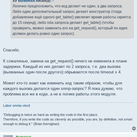
Bizdelnick
писал(а):
↑
щ
е
Логично предположить, что код делает не один, а два запроса.
н
Либо один дополнительный запрос делает конструктор (тогда
и
е
добавление ещё одного get_table() увеличит время работы скрипта
до 15 секунд), либо оба запроса делает get_table() (чтобы
проверить, можно заменить его на get_request(), который по идее
должен делать ровно один запрос).
Спасибо.
К сожаленью, замена на get_request() ничего не изменила в плане
задержки. Каждый из них делает по 2 запроса, т.е. два вызова
(вызванных один после другого) обрываются после timeout x 4.
Может кто-то знает как изменить код таким образом, чтобы для
каждого вызова делался один snmp-запрос? Я пока думаю, что
проблема все же в коде, а не в логике работы этого модуля.
Labor omnia vincit
"Debugging is twice as hard as writing the code in the first place.
Therefore, if you write the code as cleverly as possible, you are, by definition, not smart
enough to debug it.” (Brian Kernighan)
Bizdelnick