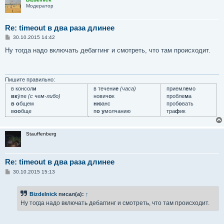
Модератор
Re: timeout в два раза длинее
С
30.10.2015 14:42
о
о
Ну тогда надо включать дебаггинг и смотреть, что там происходит.
б
щ
е
н
и
Пишите правильно:
е
в консол
и
в течени
е
(часа)
приемл
е
мо
вк
у́пе
(с чем-либо)
нович
о
к
пробле
м
а
в о
бщем
ню
анс
проб
о
вать
в
оо
бще
п
о у
молчанию
тра
ф
ик
Stauffenberg
Re: timeout в два раза длинее
С
30.10.2015 15:13
о
о
б
Bizdelnick
писал(а):
↑
щ
е
Ну тогда надо включать дебаггинг и смотреть, что там происходит.
н
и
е