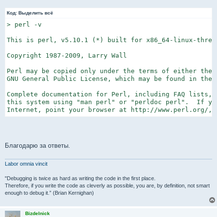
Код:
Выделить всё
> perl -v

This is perl, v5.10.1 (*) built for x86_64-linux-thread
Copyright 1987-2009, Larry Wall

Perl may be copied only under the terms of either the 
GNU General Public License, which may be found in the P
Complete documentation for Perl, including FAQ lists, s
this system using "man perl" or "perldoc perl".  If yo
Internet, point your browser at http://www.perl.org/, 
Благодарю за ответы.
Labor omnia vincit
"Debugging is twice as hard as writing the code in the first place.
Therefore, if you write the code as cleverly as possible, you are, by definition, not smart
enough to debug it.” (Brian Kernighan)
Bizdelnick