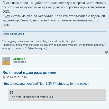
Я уже посмотрел - он действительно шлет два запроса, и это именно
то, что мне не нужно (мне нужно один раз спросить один конкретный
OID).
Буду читать мануал по Net:SNMP. Если кто сталкивался с подобной
задачей/проблемой, не стесняйтесь оставлять комментарии... по
теме.
Labor omnia vincit
"Debugging is twice as hard as writing the code in the first place.
Therefore, if you write the code as cleverly as possible, you are, by definition, not smart
enough to debug it.” (Brian Kernighan)
Bizdelnick
Модератор
Re: timeout в два раза длинее
С
30.10.2015 15:20
о
о
https://metacpan.org/pod/Net::SNMP#retries-...-for-the-object
б
щ
е
н
The default number of retries is 1.
и
е