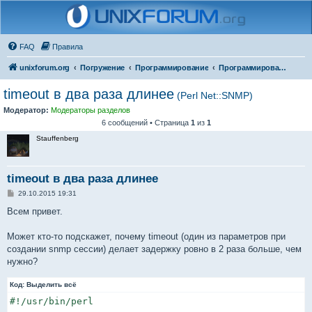
FAQ
Правила
unixforum.org
Погружение
Программирование
Программирование для начинающих
timeout в два раза длинее
(Perl Net::SNMP)
Модератор:
Модераторы разделов
6 сообщений • Страница
1
из
1
Stauffenberg
timeout в два раза длинее
С
29.10.2015 19:31
о
о
Всем привет.
б
щ
е
Может кто-то подскажет, почему timeout (один из параметров при
н
создании snmp сессии) делает задержку ровно в 2 раза больше, чем
и
е
нужно?
Код:
Выделить всё
#!/usr/bin/perl
