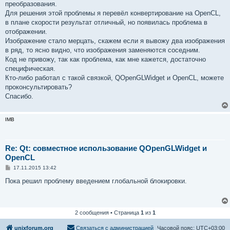
преобразования.
Для решения этой проблемы я перевёл конвертирование на OpenCL,
в плане скорости результат отличный, но появилась проблема в
отображении.
Изображение стало мерцать, скажем если я вывожу два изображения
в ряд, то ясно видно, что изображения заменяются соседним.
Код не привожу, так как проблема, как мне кажется, достаточно
специфическая.
Кто-либо работал с такой связкой, QOpenGLWidget и OpenCL, можете
проконсультировать?
Спасибо.
IMB
Re: Qt: совместное использование QOpenGLWidget и
OpenCL
С
17.11.2015 13:42
о
о
Пока решил проблему введением глобальной блокировки.
б
щ
е
н
и
2 сообщения • Страница
1
из
1
е
unixforum.org
Связаться с администрацией
Часовой пояс:
UTC+03:00