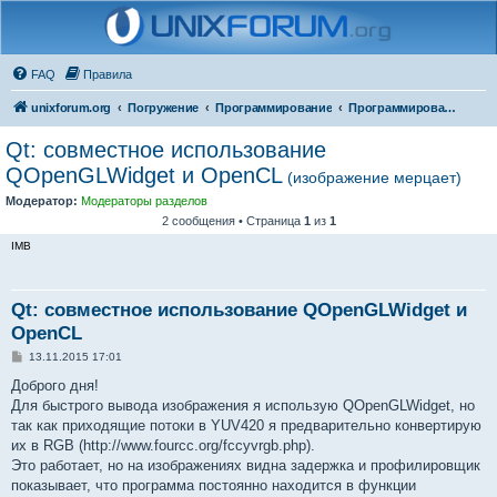
FAQ
Правила
unixforum.org
Погружение
Программирование
Программирование для начинающих
Qt: совместное использование
QOpenGLWidget и OpenCL
(изображение мерцает)
Модератор:
Модераторы разделов
2 сообщения • Страница
1
из
1
IMB
Qt: совместное использование QOpenGLWidget и
OpenCL
С
13.11.2015 17:01
о
о
Доброго дня!
б
Для быстрого вывода изображения я использую QOpenGLWidget, но
щ
е
так как приходящие потоки в YUV420 я предварительно конвертирую
н
их в RGB (http://www.fourcc.org/fccyvrgb.php).
и
е
Это работает, но на изображениях видна задержка и профилировщик
показывает, что программа постоянно находится в функции