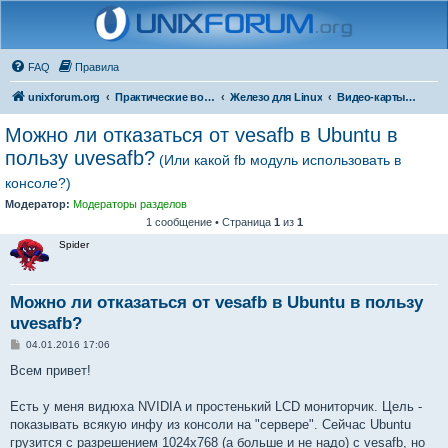
FAQ
Правила
unixforum.org
Практические вопросы
Железо для Linux
Видео-карты и мониторы
Можно ли отказаться от vesafb в Ubuntu в
пользу uvesafb?
(Или какой fb модуль использовать в
консоле?)
Модератор:
Модераторы разделов
1 сообщение • Страница
1
из
1
Spider
Можно ли отказаться от vesafb в Ubuntu в пользу
uvesafb?
С
04.01.2016 17:06
о
о
Всем привет!
б
щ
е
Есть у меня видюха NVIDIA и простенький LCD мониторчик. Цель -
н
показывать всякую инфу из консоли на "сервере". Сейчас Ubuntu
и
е
грузится с разрешением 1024х768 (а больше и не надо) с vesafb, но