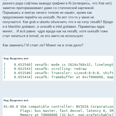
разного рода софтины вывода графики в fb (оговорюсь, что Хов нет)
заметно притормаживают даже со статической картинкой.
Порывшись в инетах ничего толком не нашёл, кроме как
предложения перейти на uvesafb. Но вот что-то у меня не
получается. Как grub и ubuntu объяснить что я не хочу vesafb? Вроде
и в blacklist добавил, и uvesafb в initd добавил. Параметры ядра
менял... И всё равно. чдро вроде как на vesafb, хотя uvesafb тоже
стал чилиться в lsmod, но его никто не использует.
Как заменить? И стоит ли? Может не в этом дело?
Код:
Выделить всё
[    0.652540] vesafb: mode is 1024x768x32, linelength=
[    0.652543] vesafb: scrolling: redraw

[    0.652546] vesafb: Truecolor: size=8:8:8:8, shift=2
[    0.655434] vesafb: framebuffer at 0xcf000000, mapp
Код:
Выделить всё
01:00.0 VGA compatible controller: NVIDIA Corporation 
        Flags: bus master, fast devsel, latency 0, IRQ 
        Memory at fd000000 (32-bit, non-prefetchable) [