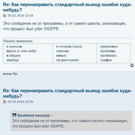
Re: Как перенаправить стандартный вывод ошибок куда-
нибудь?
С
05.02.2016 22:54
о
о
Это сообщение не от программы, а от самого шелла, означающее,
б
что процесс был убит SIGFPE.
щ
е
н
и
Пишите правильно:
е
в консол
и
в течени
е
(часа)
приемл
е
мо
вк
у́пе
(с чем-либо)
нович
о
к
пробле
м
а
в о
бщем
ню
анс
проб
о
вать
в
оо
бще
п
о у
молчанию
тра
ф
ик
монах Тук
Re: Как перенаправить стандартный вывод ошибок куда-
нибудь?
С
05.02.2016 22:55
о
о
б
Bizdelnick
писал(а):
↑
щ
е
Это сообщение не от программы, а от самого шелла, означающее,
н
что процесс был убит SIGFPE.
и
е