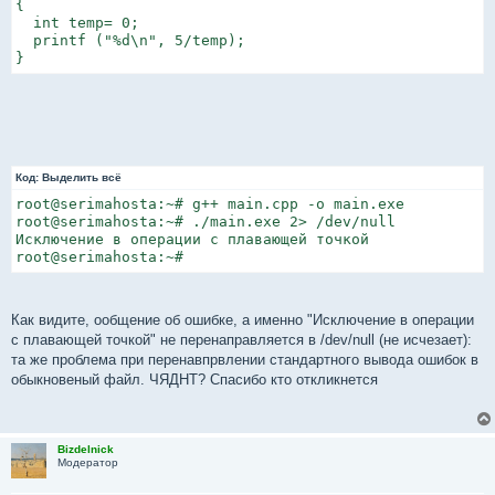
{

  int temp= 0;

  printf ("%d\n", 5/temp);

}
Код:
Выделить всё
root@serimahosta:~# g++ main.cpp -o main.exe

root@serimahosta:~# ./main.exe 2> /dev/null

Исключение в операции с плавающей точкой

root@serimahosta:~#
Как видите, ообщение об ошибке, а именно "Исключение в операции
с плавающей точкой" не перенаправляется в /dev/null (не исчезает):
та же проблема при перенавпрвлении стандартного вывода ошибок в
обыкновеный файл. ЧЯДНТ? Спасибо кто откликнется
Bizdelnick
Модератор