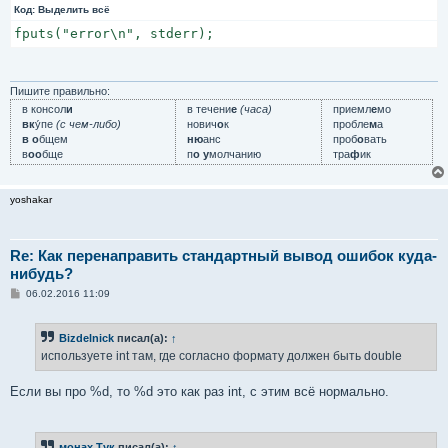
Код:
Выделить всё
fputs("error\n", stderr);
Пишите правильно:
в консол
и
в течени
е
(часа)
приемл
е
мо
вк
у́пе
(с чем-либо)
нович
о
к
пробле
м
а
в о
бщем
ню
анс
проб
о
вать
в
оо
бще
п
о у
молчанию
тра
ф
ик
yoshakar
Re: Как перенаправить стандартный вывод ошибок куда-
нибудь?
С
06.02.2016 11:09
о
о
б
Bizdelnick
писал(а):
↑
щ
е
используете int там, где согласно формату должен быть double
н
и
е
Если вы про %d, то %d это как раз int, с этим всё нормально.
монах Тук
писал(а):
↑