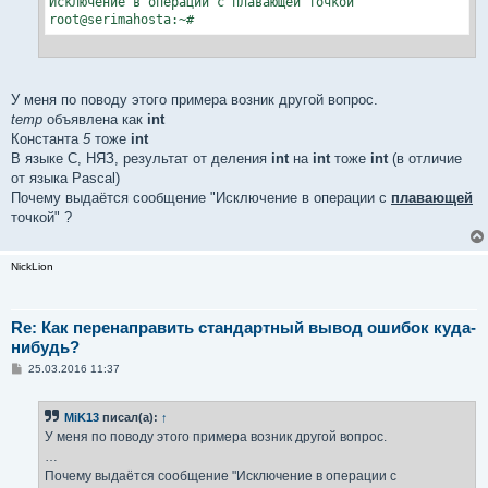
Исключение в операции с плавающей точкой

root@serimahosta:~#
У меня по поводу этого примера возник другой вопрос.
temp
объявлена как
int
Константа
5
тоже
int
В языке C, НЯЗ, результат от деления
int
на
int
тоже
int
(в отличие
от языка Pascal)
Почему выдаётся сообщение "Исключение в операции с
плавающей
точкой" ?
NickLion
Re: Как перенаправить стандартный вывод ошибок куда-
нибудь?
С
25.03.2016 11:37
о
о
б
MiK13
писал(а):
↑
щ
е
У меня по поводу этого примера возник другой вопрос.
н
…
и
е
Почему выдаётся сообщение "Исключение в операции с