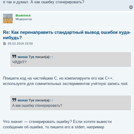
я так и думал. А как ошибку сгенерировать?
Bizdelnick
Модератор
Re: Как перенаправить стандартный вывод ошибок куда-
нибудь?
С
05.02.2016 23:00
о
о
б
монах Тук
писал(а):
↑
щ
е
ЧЯДНТ?
н
и
е
Ппишете код на чистейшем C, но компилируете его как C++;
используете для сомнительных экспериментов учётную запись root.
монах Тук
писал(а):
↑
А как ошибку сгенерировать?
Что значит — сгенерировать ошибку? Если хотите вывести
сообщение об ошибке, то пишите его в stderr, например