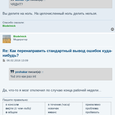
ЧЯДНТ?
Вы делите на ноль. На целочисленный ноль делить нельзя.
Спасибо сказали:
Bizdelnick
Bizdelnick
Модератор
Re: Как перенаправить стандартный вывод ошибок куда-
нибудь?
С
06.02.2016 13:09
о
о
б
yoshakar
писал(а):
↑
щ
е
%d это как раз int
н
и
е
Да, что-то я мозг отключил по случаю конца рабочей недели...
Пишите правильно:
в консол
и
в течени
е
(часа)
приемл
е
мо
вк
у́пе
(с чем-либо)
нович
о
к
пробле
м
а
в о
бщем
ню
анс
проб
о
вать