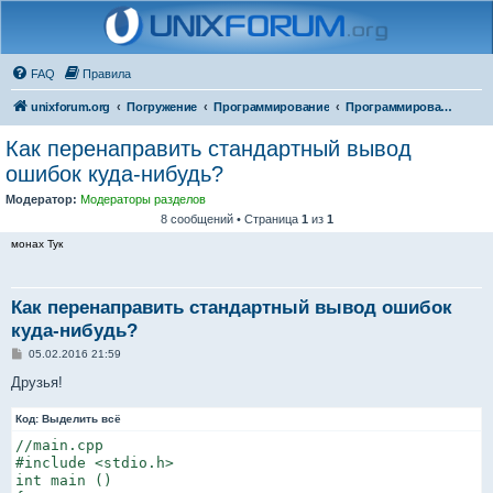
FAQ
Правила
unixforum.org
Погружение
Программирование
Программирование для начинающих
Как перенаправить стандартный вывод
ошибок куда-нибудь?
Модератор:
Модераторы разделов
8 сообщений • Страница
1
из
1
монах Тук
Как перенаправить стандартный вывод ошибок
куда-нибудь?
С
05.02.2016 21:59
о
о
Друзья!
б
щ
Код:
е
Выделить всё
н
//main.cpp

и
е
#include <stdio.h>

int main ()
