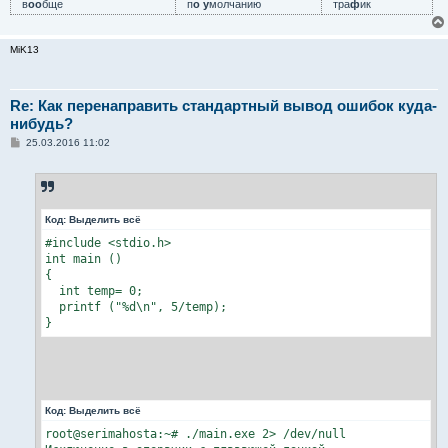
в
оо
бще
п
о у
молчанию
тра
ф
ик
MiK13
Re: Как перенаправить стандартный вывод ошибок куда-
нибудь?
С
25.03.2016 11:02
о
о
б
щ
е
н
Код:
Выделить всё
и
е
#include <stdio.h>

int main ()

{

  int temp= 0;

  printf ("%d\n", 5/temp);

}
Код:
Выделить всё
root@serimahosta:~# ./main.exe 2> /dev/null
