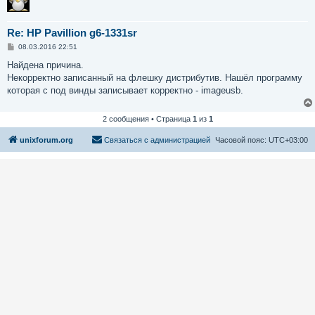
Re: HP Pavillion g6-1331sr
С
08.03.2016 22:51
о
о
Найдена причина.
б
Некорректно записанный на флешку дистрибутив. Нашёл программу
щ
е
которая с под винды записывает корректно - imageusb.
н
и
е
2 сообщения • Страница
1
из
1
unixforum.org
Связаться с администрацией
Часовой пояс:
UTC+03:00