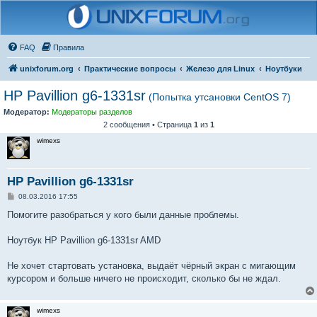
FAQ
Правила
unixforum.org
Практические вопросы
Железо для Linux
Ноутбуки
HP Pavillion g6-1331sr
(Попытка утсановки CentOS 7)
Модератор:
Модераторы разделов
2 сообщения • Страница
1
из
1
wimexs
HP Pavillion g6-1331sr
С
08.03.2016 17:55
о
о
Помогите разобраться у кого были данные проблемы.
б
щ
е
Ноутбук HP Pavillion g6-1331sr AMD
н
и
е
Не хочет стартовать установка, выдаёт чёрный экран с мигающим
курсором и больше ничего не происходит, сколько бы не ждал.
wimexs