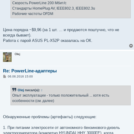
Скорость PowerLine 200 Мбит/с
Стандарты HomePlug AV, IEEE802.3, IEEE802.3u
Рабочие частоты OFDM
Цена порядка ~$9,96 (за 1 шт. ... и продаются поштучно, что не
всегда бывает).
Работа с парой ASUS PL-X52P оказалась на ОК.
Olej
Re: PowerLine-адаптеры
С
06.06.2016 15:00
о
о
б
Olej
писал(а):
↑
щ
е
Опыт эксплуатации - только положительный ... хотя есть
н
особенности (см. далее)
и
е
Обнаруженные проблемы (артефакты) следующие:
1. При питании электросети от автономного бензинового-дизель
электрогенератора (конкретно HYUNDAI HHY 3000FE), когда