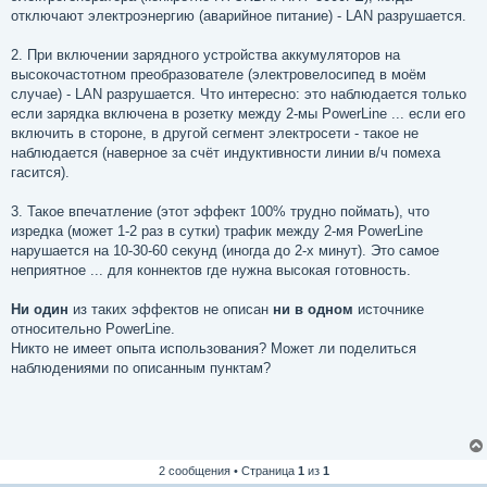
отключают электроэнергию (аварийное питание) - LAN разрушается.
2. При включении зарядного устройства аккумуляторов на
высокочастотном преобразователе (электровелосипед в моём
случае) - LAN разрушается. Что интересно: это наблюдается только
если зарядка включена в розетку между 2-мы PowerLine ... если его
включить в стороне, в другой сегмент электросети - такое не
наблюдается (наверное за счёт индуктивности линии в/ч помеха
гасится).
3. Такое впечатление (этот эффект 100% трудно поймать), что
изредка (может 1-2 раз в сутки) трафик между 2-мя PowerLine
нарушается на 10-30-60 секунд (иногда до 2-х минут). Это самое
неприятное ... для коннектов где нужна высокая готовность.
Ни один
из таких эффектов не описан
ни в одном
источнике
относительно PowerLine.
Никто не имеет опыта использования? Может ли поделиться
наблюдениями по описанным пунктам?
2 сообщения • Страница
1
из
1