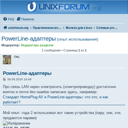
FAQ
Правила
unixforum.org
Практические вопросы
Железо для Linux
Сетевые устройства
PowerLine-адаптеры
(опыт использования)
Модератор:
Модераторы разделов
2 сообщения • Страница
1
из
1
Olej
PowerLine-адаптеры
С
06.06.2016 14:49
о
о
Про связь LAN через электросеть (электропроводку) достаточно
б
внятно и почти без ошибок написано здесь, например:
щ
е
Стандарт HomePlug AV и PowerLine-адаптеры: что это, и как
н
работает?
и
е
Мой опыт: года 2 использовал вот такие устройства (пару, они, эти,
продаются парами)