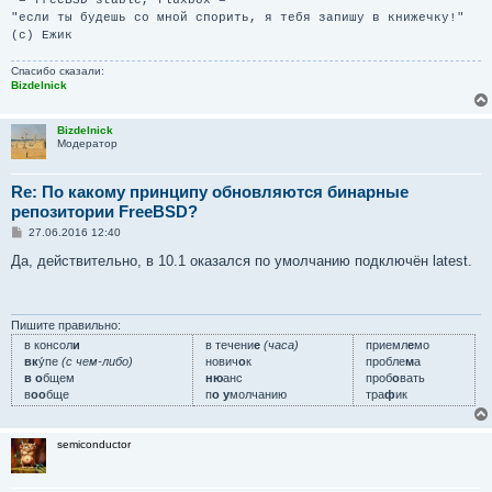
"если ты будешь со мной спорить, я тебя запишу в книжечку!"
(с) Ежик
Спасибо сказали:
Bizdelnick
Bizdelnick
Модератор
Re: По какому принципу обновляются бинарные
репозитории FreeBSD?
С
27.06.2016 12:40
о
о
Да, действительно, в 10.1 оказался по умолчанию подключён latest.
б
щ
е
н
и
Пишите правильно:
е
в консол
и
в течени
е
(часа)
приемл
е
мо
вк
у́пе
(с чем-либо)
нович
о
к
пробле
м
а
в о
бщем
ню
анс
проб
о
вать
в
оо
бще
п
о у
молчанию
тра
ф
ик
semiconductor