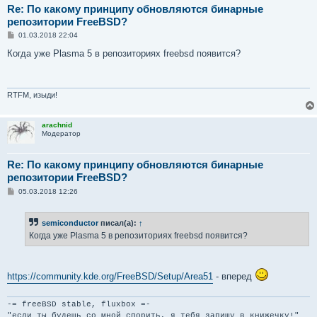
Re: По какому принципу обновляются бинарные
репозитории FreeBSD?
С
01.03.2018 22:04
о
о
Когда уже Plasma 5 в репозиториях freebsd появится?
б
щ
е
н
и
RTFM, изыди!
е
arachnid
Модератор
Re: По какому принципу обновляются бинарные
репозитории FreeBSD?
С
05.03.2018 12:26
о
о
б
semiconductor
писал(а):
↑
щ
е
Когда уже Plasma 5 в репозиториях freebsd появится?
н
и
е
https://community.kde.org/FreeBSD/Setup/Area51
- вперед
-= freeBSD stable, fluxbox =-
"если ты будешь со мной спорить, я тебя запишу в книжечку!"