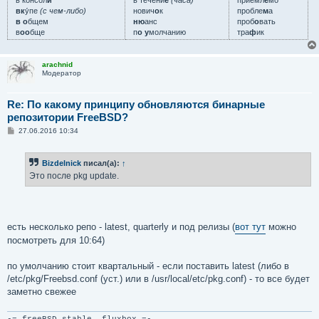
вк
у́пе
(с чем-либо)
нович
о
к
пробле
м
а
в о
бщем
ню
анс
проб
о
вать
в
оо
бще
п
о у
молчанию
тра
ф
ик
arachnid
Модератор
Re: По какому принципу обновляются бинарные
репозитории FreeBSD?
С
27.06.2016 10:34
о
о
б
Bizdelnick
писал(а):
↑
щ
е
Это после pkg update.
н
и
е
есть несколько репо - latest, quarterly и под релизы (
вот тут
можно
посмотреть для 10:64)
по умолчанию стоит квартальный - если поставить latest (либо в
/etc/pkg/Freebsd.conf (уст.) или в /usr/local/etc/pkg.conf) - то все будет
заметно свежее
-= freeBSD stable, fluxbox =-