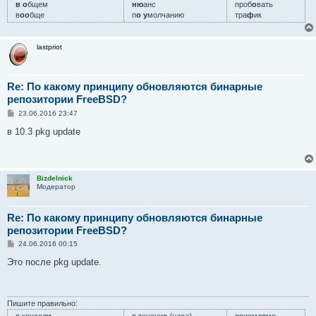
в о
бщем
ню
анс
проб
о
вать
в
оо
бще
п
о у
молчанию
тра
ф
ик
lastpriot
Re: По какому принципу обновляются бинарные
репозитории FreeBSD?
С
23.06.2016 23:47
о
о
в 10.3 pkg update
б
щ
е
н
и
Bizdelnick
е
Модератор
Re: По какому принципу обновляются бинарные
репозитории FreeBSD?
С
24.06.2016 00:15
о
о
Это после pkg update.
б
щ
е
н
и
Пишите правильно:
е
в консол
и
в течени
е
(часа)
приемл
е
мо