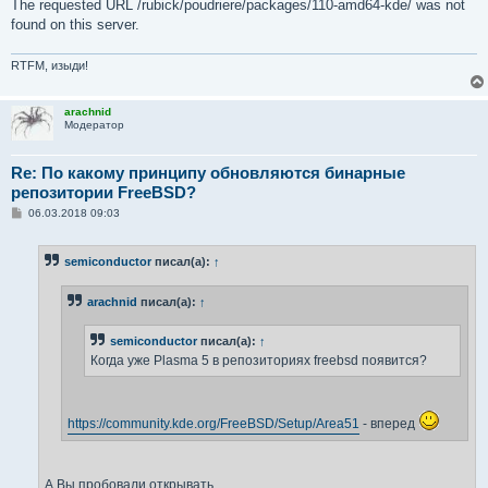
The requested URL /rubick/poudriere/packages/110-amd64-kde/ was not
found on this server.
RTFM, изыди!
arachnid
Модератор
Re: По какому принципу обновляются бинарные
репозитории FreeBSD?
С
06.03.2018 09:03
о
о
б
semiconductor
писал(а):
↑
щ
е
н
arachnid
писал(а):
↑
и
е
semiconductor
писал(а):
↑
Когда уже Plasma 5 в репозиториях freebsd появится?
https://community.kde.org/FreeBSD/Setup/Area51
- вперед
А Вы пробовали открывать