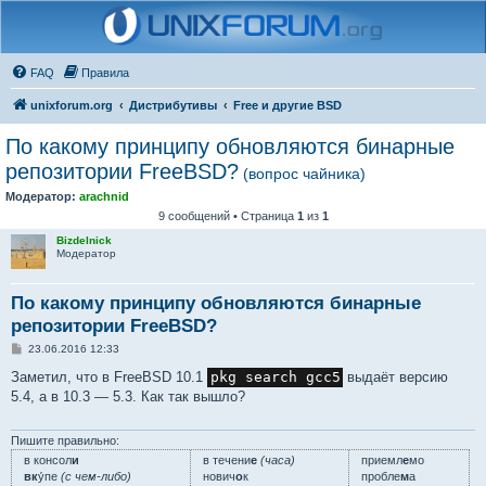
FAQ
Правила
unixforum.org
Дистрибутивы
Free и другие BSD
По какому принципу обновляются бинарные
репозитории FreeBSD?
(вопрос чайника)
Модератор:
arachnid
9 сообщений • Страница
1
из
1
Bizdelnick
Модератор
По какому принципу обновляются бинарные
репозитории FreeBSD?
С
23.06.2016 12:33
о
о
Заметил, что в FreeBSD 10.1
pkg search gcc5
выдаёт версию
б
5.4, а в 10.3 — 5.3. Как так вышло?
щ
е
н
и
Пишите правильно:
е
в консол
и
в течени
е
(часа)
приемл
е
мо
вк
у́пе
(с чем-либо)
нович
о
к
пробле
м
а