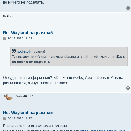
но ничего не поделать.
щ
е
н
и
NickLion
е
Re: Wayland на plasma5
С
30.11.2016 18:02
о
о
б
s.xbatob
писал(а):
↑
щ
е
Тут похоже проблема в другом: plasma и вообще kde умирает. Жаль,
н
но ничего не поделать.
и
е
Откуда такая информация? KDE Frameworks, Applications и Plasma
развиваются, живут вполне неплохо.
VictorR2007
Re: Wayland на plasma5
С
30.11.2016 18:27
о
о
Развивается, и огромными темпами.
б