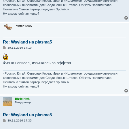
«Россия, Китай, Северная Корея, Иран и «Исламское государство» являются
«основными вызовами» для Соединённых Штатов. Об этом заявил глава
Пентагона Эштон Картер, передаёт Sputnik.»
Ну а кому сейчас легко?
VictorR2007
Re: Wayland на plasma5
С
30.11.2016 17:10
о
о
б
щ
Фигню написал, извиняюсь за оффтоп.
е
н
и
«Россия, Китай, Северная Корея, Иран и «Исламское государство» являются
е
«основными вызовами» для Соединённых Штатов. Об этом заявил глава
Пентагона Эштон Картер, передаёт Sputnik.»
Ну а кому сейчас легко?
Bizdelnick
Модератор
Re: Wayland на plasma5
С
30.11.2016 17:35
о
о