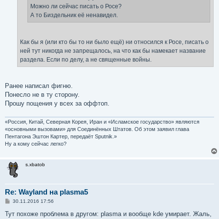
е
Можно ли сейчас писать о Росе?
А то Биздельник её ненавидел.
Как бы я (или кто бы то ни было ещё) ни относился к Росе, писать о
ней тут никогда не запрещалось, на что как бы намекает название
раздела. Если по делу, а не священные войны.
Ранее написал фигню.
Понесло не в ту сторону.
Прошу пощения у всех за оффтоп.
«Россия, Китай, Северная Корея, Иран и «Исламское государство» являются
«основными вызовами» для Соединённых Штатов. Об этом заявил глава
Пентагона Эштон Картер, передаёт Sputnik.»
Ну а кому сейчас легко?
s.xbatob
Re: Wayland на plasma5
С
30.11.2016 17:56
о
о
Тут похоже проблема в другом: plasma и вообще kde умирает. Жаль,
б