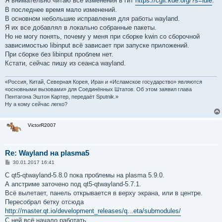
Я внимательно читаю все изменения в гит
https://cgit.kde.org/?s=idle
.
щ
е
В последнее время мало изменений.
н
В основном небольшие исправления для работы wayland.
и
е
Я их все добавлял в локально собранные пакеты.
Но не могу понять, почему у меня при сборке kwin cо сборочной
зависимостью libinput всё зависает при запуске приложений.
При сборке без libinput проблем нет.
Кстати, сейчас пишу из сеанса wayland.
«Россия, Китай, Северная Корея, Иран и «Исламское государство» являются
«основными вызовами» для Соединённых Штатов. Об этом заявил глава
Пентагона Эштон Картер, передаёт Sputnik.»
Ну а кому сейчас легко?
VictorR2007
Re: Wayland на plasma5
С
30.01.2017 16:41
о
о
С qt5-qtwayland-5.8.0 пока проблемы на plasma 5.9.0.
б
А апстриме заточено под qt5-qtwayland-5.7.1.
щ
е
Всё вылетает, панель открывается в верху экрана, или в центре.
н
Пересобрал бетку отсюда
и
е
http://master.qt.io/development_releases/q...eta/submodules/
С ней всё начало работать.