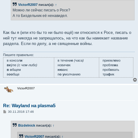
б
VictorR2007
писал(а):
↑
щ
е
Можно ли сейчас писать о Росе?
н
А то Биздельник её ненавидел.
и
е
Как бы я (или кто бы то ни было ещё) ни относился к Росе, писать о
ней тут никогда не запрещалось, на что как бы намекает название
раздела. Если по делу, а не священные войны.
Пишите правильно:
в консол
и
в течени
е
(часа)
приемл
е
мо
вк
у́пе
(с чем-либо)
нович
о
к
пробле
м
а
в о
бщем
ню
анс
проб
о
вать
в
оо
бще
п
о у
молчанию
тра
ф
ик
VictorR2007
Re: Wayland на plasma5
С
30.11.2016 17:46
о
о
б
Bizdelnick
писал(а):
↑
щ
е
н
VictorR2007
писал(а):
↑
и