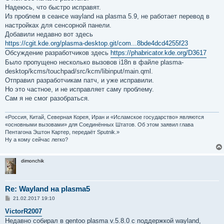
Надеюсь, что быстро исправят.
Из проблем в сеансе wayland на plasma 5.9, не работает перевод в
настройках для сенсорной панели.
Добавили недавно вот здесь
https://cgit.kde.org/plasma-desktop.git/com...8bde4dcd4255f23
Обсуждение разработчиков здесь
https://phabricator.kde.org/D3617
Было пропущено несколько вызовов i18n в файле plasma-
desktop/kcms/touchpad/src/kcm/libinput/main.qml.
Отправил разработчикам патч, и уже исправили.
Но это частное, и не исправляет саму проблему.
Сам я не смог разобраться.
«Россия, Китай, Северная Корея, Иран и «Исламское государство» являются
«основными вызовами» для Соединённых Штатов. Об этом заявил глава
Пентагона Эштон Картер, передаёт Sputnik.»
Ну а кому сейчас легко?
dimonchik
Re: Wayland на plasma5
С
21.02.2017 19:10
о
о
VictorR2007
б
Недавно собирал в gentoo plasma v.5.8.0 с поддержкой wayland,
щ