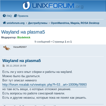
FAQ
Правила
unixforum.org
Дистрибутивы
OpenMandriva, Mageia, ROSA Desktop
Wayland на plasma5
Модератор:
Bizdelnick
9 сообщений • Страница
1
из
1
VictorR2007
Wayland на plasma5
С
30.11.2016 16:59
о
о
Есть ли у кого опыт сборки и работы на wayland.
б
Можно было бы делиться.
щ
е
Вот тут описал немного
н
http://forum.rosalab.ru/viewtopic.php?f=53...art=1000#p78993
и
е
но там есть вещи, о которых отложил решение.
Есть вопросы по работе сенсорной панели.
Есть и другие нюансы, которые пока не понял как решить.