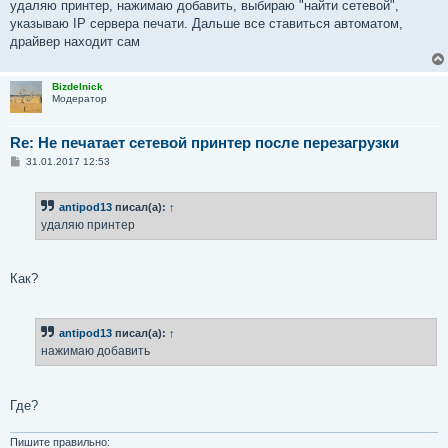
о
удаляю принтер, нажимаю добавить, выбираю "найти сетевой",
б
указываю IP сервера печати. Дальше все ставиться автоматом,
щ
е
драйвер находит сам
н
и
е
Bizdelnick
Модератор
Re: Не печатает сетевой принтер после перезагрузки
С
31.01.2017 12:53
о
о
б
antipod13
писал(а):
↑
щ
е
удаляю принтер
н
и
е
Как?
antipod13
писал(а):
↑
нажимаю добавить
Где?
Пишите правильно: