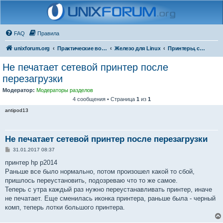
FAQ
Правила
unixforum.org
Практические вопросы
Железо для Linux
Принтеры, сканеры и МФУ
Не печатает сетевой принтер после
перезагрузки
Модератор:
Модераторы разделов
4 сообщения • Страница
1
из
1
antipod13
Не печатает сетевой принтер после перезагрузки
С
31.01.2017 08:37
о
о
принтер hp p2014
б
Раньше все было нормально, потом произошел какой то сбой,
щ
е
пришлось переустановить, подозреваю что то же самое.
н
Теперь с утра каждый раз нужно переустанавливать принтер, иначе
и
е
не печатает. Еще сменилась иконка принтера, раньше была - черный
комп, теперь лотки большого принтера.