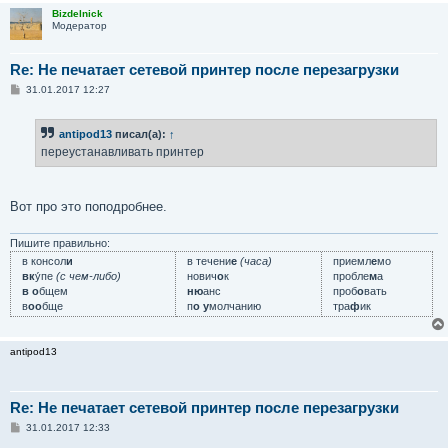
Bizdelnick
Модератор
Re: Не печатает сетевой принтер после перезагрузки
С
31.01.2017 12:27
о
о
б
antipod13
писал(а):
↑
щ
е
переустанавливать принтер
н
и
е
Вот про это поподробнее.
Пишите правильно:
в консол
и
в течени
е
(часа)
приемл
е
мо
вк
у́пе
(с чем-либо)
нович
о
к
пробле
м
а
в о
бщем
ню
анс
проб
о
вать
в
оо
бще
п
о у
молчанию
тра
ф
ик
antipod13
Re: Не печатает сетевой принтер после перезагрузки
С
31.01.2017 12:33
о