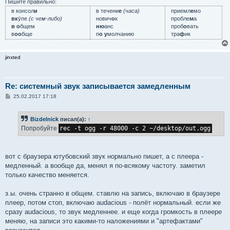
Пишите правильно:
в консол
и
в течени
е
(часа)
приемл
е
мо
вк
у́пе
(с чем-либо)
нович
о
к
пробле
м
а
в о
бщем
ню
анс
проб
о
вать
в
оо
бще
п
о у
молчанию
тра
ф
ик
jinxted
Re: системный звук записывается замедленным
С
25.02.2017 17:18
о
о
б
Bizdelnick
писал(а):
↑
щ
е
Попробуйте
rec -t ogg -r 48000 -c 2 ~/desktop/out.ogg
н
и
е
вот с браузера ютубовский звук нормально пишет, а с плеера -
медленный. а вообще да, менял я по-всякому частоту. заметил
только качество меняется.
з.ы. очень странно в общем. ставлю на запись, включаю в браузере
плеер, потом стоп, включаю audacious - полёт нормальный. если же
сразу audacious, то звук медленнее. и еще когда громкость в плеере
меняю, на записи это какими-то наложениями и "артефактами"