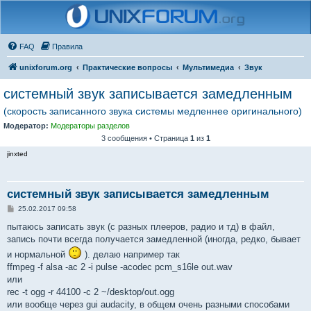
FAQ
Правила
unixforum.org
Практические вопросы
Мультимедиа
Звук
системный звук записывается замедленным
(скорость записанного звука системы медленнее оригинального)
Модератор:
Модераторы разделов
3 сообщения • Страница
1
из
1
jinxted
системный звук записывается замедленным
С
25.02.2017 09:58
о
о
пытаюсь записать звук (с разных плееров, радио и тд) в файл,
б
запись почти всегда получается замедленной (иногда, редко, бывает
щ
е
и нормальной
). делаю например так
н
ffmpeg -f alsa -ac 2 -i pulse -acodec pcm_s16le out.wav
и
е
или
rec -t ogg -r 44100 -c 2 ~/desktop/out.ogg
или вообще через gui audacity, в общем очень разными способами