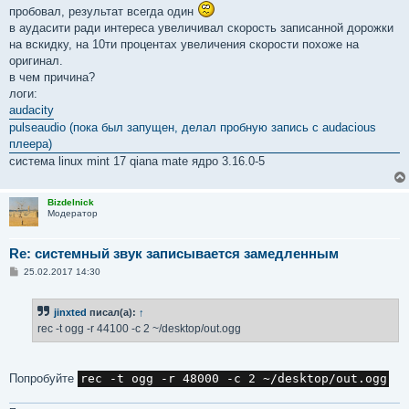
пробовал, результат всегда один
в аудасити ради интереса увеличивал скорость записанной дорожки
на вскидку, на 10ти процентах увеличения скорости похоже на
оригинал.
в чем причина?
логи:
audacity
pulseaudio (пока был запущен, делал пробную запись с audacious
плеера)
система linux mint 17 qiana mate ядро 3.16.0-5
Bizdelnick
Модератор
Re: системный звук записывается замедленным
С
25.02.2017 14:30
о
о
б
jinxted
писал(а):
↑
щ
е
rec -t ogg -r 44100 -c 2 ~/desktop/out.ogg
н
и
е
Попробуйте
rec -t ogg -r 48000 -c 2 ~/desktop/out.ogg