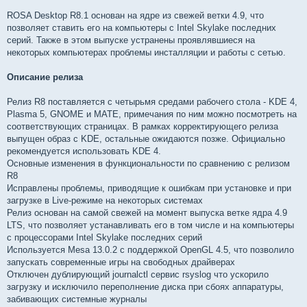
ROSA Desktop R8.1 основан на ядре из свежей ветки 4.9, что
позволяет ставить его на компьютеры с Intel Skylake последних
серий. Также в этом выпуске устранены проявлявшиеся на
некоторых компьютерах проблемы инсталляции и работы с сетью.
Описание релиза
Релиз R8 поставляется с четырьмя средами рабочего стола - KDE 4,
Plasma 5, GNOME и MATE, примечания по ним можно посмотреть на
соответствующих страницах. В рамках корректирующего релиза
выпущен образ с KDE, остальные ожидаются позже. Официально
рекомендуется использовать KDE 4.
Основные изменения в функциональности по сравнению с релизом
R8
Исправлены проблемы, приводящие к ошибкам при установке и при
загрузке в Live-режиме на некоторых системах
Релиз основан на самой свежей на момент выпуска ветке ядра 4.9
LTS, что позволяет устанавливать его в том числе и на компьютеры
с процессорами Intel Skylake последних серий
Используется Mesa 13.0.2 с поддержкой OpenGL 4.5, что позволило
запускать современные игры на свободных драйверах
Отключен дублирующий journalctl сервис rsyslog что ускорило
загрузку и исключило переполнение диска при сбоях аппаратуры,
забивающих системные журналы