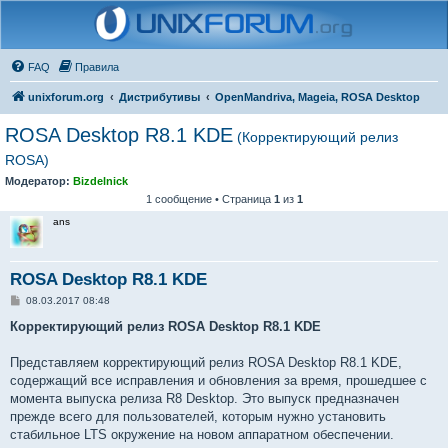
FAQ
Правила
unixforum.org
Дистрибутивы
OpenMandriva, Mageia, ROSA Desktop
ROSA Desktop R8.1 KDE
(Корректирующий релиз
ROSA)
Модератор:
Bizdelnick
1 сообщение • Страница
1
из
1
ans
ROSA Desktop R8.1 KDE
С
08.03.2017 08:48
о
о
Корректирующий релиз ROSA Desktop R8.1 KDE
б
щ
е
Представляем корректирующий релиз ROSA Desktop R8.1 KDE,
н
содержащий все исправления и обновления за время, прошедшее с
и
е
момента выпуска релиза R8 Desktop. Это выпуск предназначен
прежде всего для пользователей, которым нужно установить
стабильное LTS окружение на новом аппаратном обеспечении.