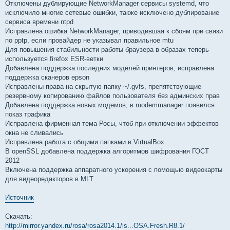
Отключены дублирующие NetworkManager сервисы systemd, что
исключило многие сетевые ошибки, также исключено дублирование
сервиса времени ntpd
Исправлена ошибка NetworkManager, приводившая к сбоям при связи
по pptp, если провайдер не указывал правильное mtu
Для повышения стабильности работы браузера в образах теперь
используется firefox ESR-ветки
Добавлена поддержка последних моделей принтеров, исправлена
поддержка сканеров epson
Исправлены права на скрытую папку ~/.gvfs, препятствующие
резервному копированию файлов пользователя без админских прав
Добавлена поддержка новых модемов, в modemmanager появился
показ трафика
Исправлена фирменная тема Росы, чтоб при отключении эффектов
окна не сливались
Исправлена работа с общими папками в VirtualBox
В openSSL добавлена поддержка алгоритмов шифрования ГОСТ
2012
Включена поддержка аппаратного ускорения с помощью видеокарты
для видеоредакторов в MLT
Источник
Скачать:
http://mirror.yandex.ru/rosa/rosa2014.1/is...OSA.Fresh.R8.1/