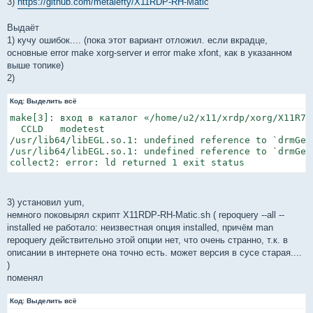
3)
https://github.com/metalefty/X11RDP-RH-Matic
Выдаёт
1) кучу ошибок.... (пока этот вариант отложил. если вкрадце,
основные error make xorg-server и error make xfont, как в указанном
выше топике)
2)
Код:
Выделить всё
make[3]: вход в каталог «/home/u2/x11/xrdp/xorg/X11R7.
  CCLD   modetest

/usr/lib64/libEGL.so.1: undefined reference to `drmGet
/usr/lib64/libEGL.so.1: undefined reference to `drmGetN
collect2: error: ld returned 1 exit status
3) установил yum,
немного поковырял скрипт X11RDP-RH-Matic.sh ( repoquery --all --
installed не работало: неизвестная опция installed, причём man
repoquery действительно этой опции нет, что очень странно, т.к. в
описании в интернете она точно есть. может версия в сусе старая....
)
поменял
Код:
Выделить всё