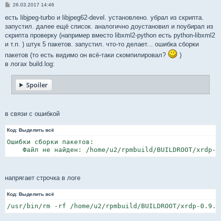
С
26.03.2017 14:46
о
о
есть libjpeg-turbo и libjpeg62-devel. установлено. убрал из скрипта.
б
запустил. далее ещё список. аналогично доустановил и поубирал из
щ
е
скрипта проверку (например вместо libxml2-python есть python-libxml2
н
и т.п. ) штук 5 пакетов. запустил. что-то делает... ошибка сборки
и
е
пакетов (то есть видимо он всё-таки скомпилировал?
)
в логах build.log:
Spoiler
в связи с ошибкой
Код:
Выделить всё
Ошибки сборки пакетов:

    Файл не найден: /home/u2/rpmbuild/BUILDROOT/xrdp-0
напрягает строчка в логе
Код:
Выделить всё
/usr/bin/rm -rf /home/u2/rpmbuild/BUILDROOT/xrdp-0.9.1