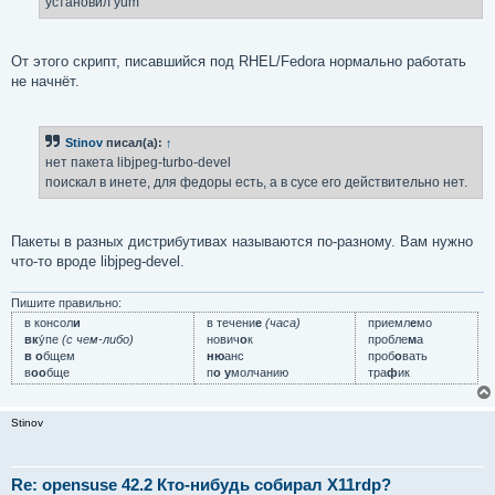
установил yum
н
и
е
От этого скрипт, писавшийся под RHEL/Fedora нормально работать
не начнёт.
Stinov
писал(а):
↑
нет пакета libjpeg-turbo-devel
поискал в инете, для федоры есть, а в сусе его действительно нет.
Пакеты в разных дистрибутивах называются по-разному. Вам нужно
что-то вроде libjpeg-devel.
Пишите правильно:
в консол
и
в течени
е
(часа)
приемл
е
мо
вк
у́пе
(с чем-либо)
нович
о
к
пробле
м
а
в о
бщем
ню
анс
проб
о
вать
в
оо
бще
п
о у
молчанию
тра
ф
ик
Stinov
Re: opensuse 42.2 Кто-нибудь собирал X11rdp?