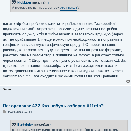
NickLion
писал(а):
↑
щ
е
А почему не взять за основу
этот пакет
?
н
и
е
пакет xrdp без проблем ставится и работает прямо "из коробки".
подключение идёт через sesman-xvnc. единственная настройка-
прописать службу xrdp и xrdp-sesman в автозапуск вручную (через
яст не срабатывает), и ещё можно при необходимости поправить в
конфигах запускаемую графическую среду. НО. переключение
раскладок не работает. судя по десяткам тем на разных форумах,
работать оно на голом xrdp в принципе не может. а работает только
через sesman-X11rdp, для чего нужно установить этот самый x11rdp,
и, насколько я понял, пересобрать и xrdp из исходников тоже. и
потом дописывать что-то связанное с клавиатурой, кажется, через
setxkbmap *****. Все сходятся разными путями на этом решении.
Stinov
Re: opensuse 42.2 Кто-нибудь собирал X11rdp?
С
30.03.2017 11:34
о
о
б
Bizdelnick
писал(а):
↑
щ
е
в прекомпиленом виде не распространяют (не вникал, по каким