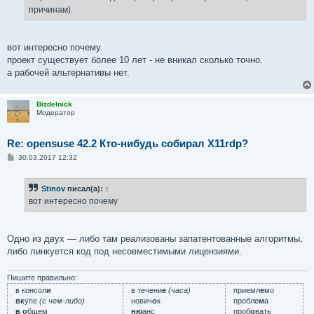
н
причинам).
и
е
вот интересно почему.
проект существует более 10 лет - не вникал сколько точно.
а рабочей альтернативы нет.
Bizdelnick
Модератор
Re: opensuse 42.2 Кто-нибудь собирал X11rdp?
С
30.03.2017 12:32
о
о
б
Stinov
писал(а):
↑
щ
е
вот интересно почему
н
и
е
Одно из двух — либо там реализованы запатентованные алгоритмы,
либо линкуется код под несовместимыми лицензиями.
Пишите правильно:
в консол
и
в течени
е
(часа)
приемл
е
мо
вк
у́пе
(с чем-либо)
нович
о
к
пробле
м
а
в о
бщем
ню
анс
проб
о
вать