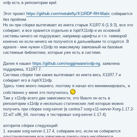
е
xrdp есть в репозитории epel.
н
и
е
Этот проект
https://github.com/metalefty/X11RDP-RH-Matic
собирается
без проблем.
Но он при сборке вытягивает из инета старые X11R7.6 (1.9.3), все это
собирает, и все хранится отдельно в /opt/X11rdp и из основной
системы ничего не подгружает, например шрифты и т.п. гемморой
конечно но если ничего не получится в дальнейшем то сгодится. В
идеале - мне нужен x11rdp по максимуму завязаный на базовые
системные библиотеки, которые уже есть в системе.
Далее я нашел
https://github.com/nogginware/xrdp-ng
, заявлена
поддержка, X11R7.7.
Система сборки там какже вытягивает из инета весь X11R7.7 и
собирает его в /opt/X11rdp.
Здесь тоже много лишнего, поэтому я начал его минимизировать, и
собственно у меня это получилось
Там у x11rdp всего две зависимости, это libavro он есть в
репозитории x11rdp и несколько статических либ которые можно
получить при сборке xorg-server (в centos7 xorg-x11-server-Xorg-1.17.2-
22.el7.x86_64, поэтому я тестировал xorg-server-1.17.4).
алгоритм сборки следующий:
1. качаем xorg-server-1.17.4, собираем его, если не собирается
доустанавливаем все зависимые пакеты пока несоберется.