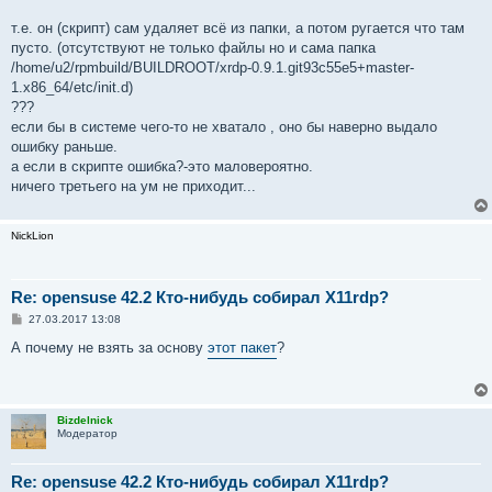
т.е. он (скрипт) сам удаляет всё из папки, а потом ругается что там
пусто. (отсутствуют не только файлы но и сама папка
/home/u2/rpmbuild/BUILDROOT/xrdp-0.9.1.git93c55e5+master-
1.x86_64/etc/init.d)
???
если бы в системе чего-то не хватало , оно бы наверно выдало
ошибку раньше.
а если в скрипте ошибка?-это маловероятно.
ничего третьего на ум не приходит...
NickLion
Re: opensuse 42.2 Кто-нибудь собирал X11rdp?
С
27.03.2017 13:08
о
о
А почему не взять за основу
этот пакет
?
б
щ
е
н
и
Bizdelnick
е
Модератор
Re: opensuse 42.2 Кто-нибудь собирал X11rdp?