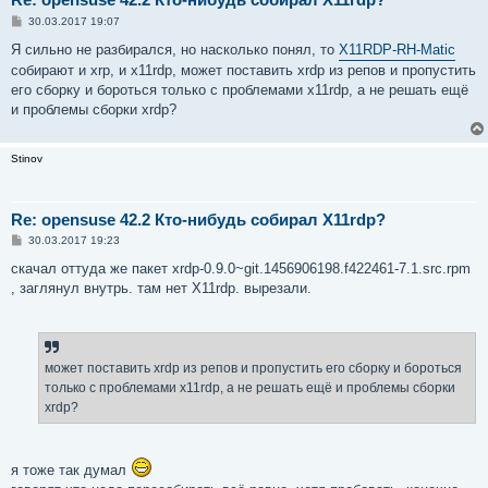
С
30.03.2017 19:07
о
о
Я сильно не разбирался, но насколько понял, то
X11RDP-RH-Matic
б
собирают и xrp, и x11rdp, может поставить xrdp из репов и пропустить
щ
е
его сборку и бороться только с проблемами x11rdp, а не решать ещё
н
и проблемы сборки xrdp?
и
е
Stinov
Re: opensuse 42.2 Кто-нибудь собирал X11rdp?
С
30.03.2017 19:23
о
о
скачал оттуда же пакет xrdp-0.9.0~git.1456906198.f422461-7.1.src.rpm
б
, заглянул внутрь. там нет X11rdp. вырезали.
щ
е
н
и
е
может поставить xrdp из репов и пропустить его сборку и бороться
только с проблемами x11rdp, а не решать ещё и проблемы сборки
xrdp?
я тоже так думал