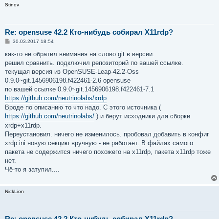
Stinov
Re: opensuse 42.2 Кто-нибудь собирал X11rdp?
С
30.03.2017 18:54
о
о
как-то не обратил внимания на слово git в версии.
б
решил сравнить. подключил репозиторий по вашей ссылке.
щ
е
текущая версия из OpenSUSE-Leap-42.2-Oss
н
0.9.0~git.1456906198.f422461-2.6 opensuse
и
е
по вашей ссылке 0.9.0~git.1456906198.f422461-7.1
https://github.com/neutrinolabs/xrdp
Вроде по описанию то что надо. С этого источника (
https://github.com/neutrinolabs/
) и берут исходники для сборки
xrdp+x11rdp.
Переустановил. ничего не изменилось. пробовал добавить в конфиг
xrdp.ini новую секцию вручную - не работает. В файлах самого
пакета не содержится ничего похожего на x11rdp, пакета x11rdp тоже
нет.
Чё-то я затупил....
NickLion
Re: opensuse 42.2 Кто-нибудь собирал X11rdp?