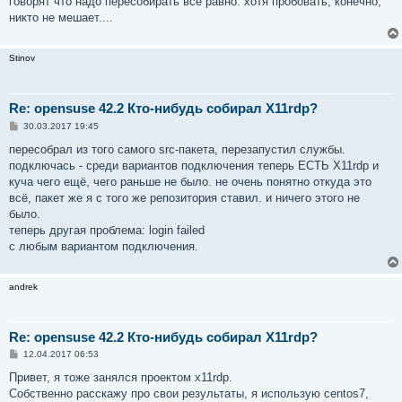
говорят что надо пересобирать всё равно. хотя пробовать, конечно,
никто не мешает....
Stinov
Re: opensuse 42.2 Кто-нибудь собирал X11rdp?
С
30.03.2017 19:45
о
о
пересобрал из того самого src-пакета, перезапустил службы.
б
подключась - среди вариантов подключения теперь ЕСТЬ X11rdp и
щ
е
куча чего ещё, чего раньше не было. не очень понятно откуда это
н
всё, пакет же я с того же репозитория ставил. и ничего этого не
и
е
было.
теперь другая проблема: login failed
с любым вариантом подключения.
andrek
Re: opensuse 42.2 Кто-нибудь собирал X11rdp?
С
12.04.2017 06:53
о
о
Привет, я тоже занялся проектом x11rdp.
б
Собственно расскажу про свои результаты, я использую centos7,
щ