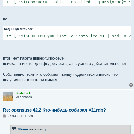
 if [ "$(repoquery --all --installed --qf="%{name}" "$
на
Код:
Выделить всё
 if [ "$(SUDO_CMD yum list -q installed $1 | sed -n 2,
итог: нет пакета libjpeg-turbo-devel
поискал в инете, для федоры есть, а в сусе его действительно нет.
Собственно, если кто собирал, прошу поделиться опытом, что
получилось, и есть ли смысл.
Bizdelnick
Модератор
Re: opensuse 42.2 Кто-нибудь собирал X11rdp?
С
26.03.2017 13:38
о
о
б
Stinov
писал(а):
↑
щ
е