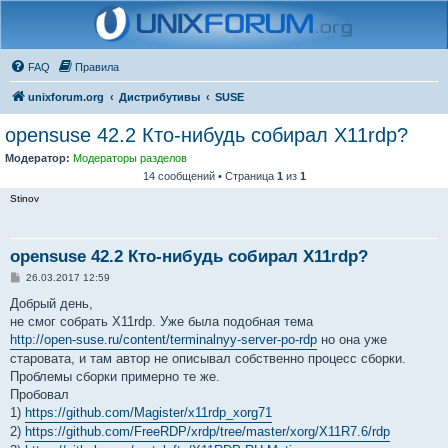
FAQ
Правила
unixforum.org
Дистрибутивы
SUSE
opensuse 42.2 Кто-нибудь собирал X11rdp?
Модератор:
Модераторы разделов
14 сообщений • Страница
1
из
1
Stinov
opensuse 42.2 Кто-нибудь собирал X11rdp?
С
26.03.2017 12:59
о
о
Добрый день,
б
не смог собрать X11rdp. Уже была подобная тема
щ
е
http://open-suse.ru/content/terminalnyy-server-po-rdp
но она уже
н
старовата, и там автор не описывал собственно процесс сборки.
и
е
Проблемы сборки примерно те же.
Пробовал
1)
https://github.com/Magister/x11rdp_xorg71
2)
https://github.com/FreeRDP/xrdp/tree/master/xorg/X11R7.6/rdp