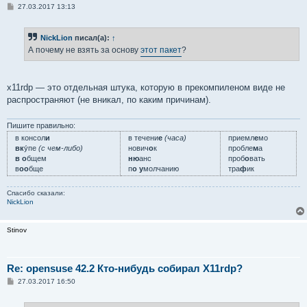
С
27.03.2017 13:13
о
о
б
NickLion
писал(а):
↑
щ
е
А почему не взять за основу
этот пакет
?
н
и
е
x11rdp — это отдельная штука, которую в прекомпиленом виде не
распространяют (не вникал, по каким причинам).
Пишите правильно:
в консол
и
в течени
е
(часа)
приемл
е
мо
вк
у́пе
(с чем-либо)
нович
о
к
пробле
м
а
в о
бщем
ню
анс
проб
о
вать
в
оо
бще
п
о у
молчанию
тра
ф
ик
Спасибо сказали:
NickLion
Stinov
Re: opensuse 42.2 Кто-нибудь собирал X11rdp?
С
27.03.2017 16:50
о
о
б