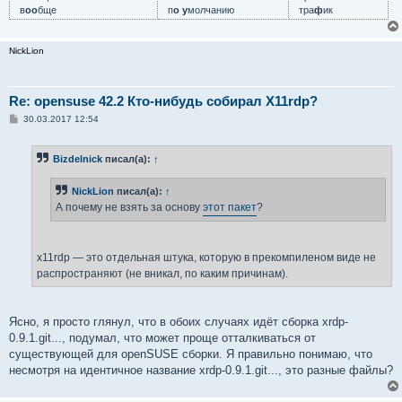
в
оо
бще
п
о у
молчанию
тра
ф
ик
NickLion
Re: opensuse 42.2 Кто-нибудь собирал X11rdp?
С
30.03.2017 12:54
о
о
б
Bizdelnick
писал(а):
↑
щ
е
н
NickLion
писал(а):
↑
и
е
А почему не взять за основу
этот пакет
?
x11rdp — это отдельная штука, которую в прекомпиленом виде не
распространяют (не вникал, по каким причинам).
Ясно, я просто глянул, что в обоих случаях идёт сборка xrdp-
0.9.1.git..., подумал, что может проще отталкиваться от
существующей для openSUSE сборки. Я правильно понимаю, что
несмотря на идентичное название xrdp-0.9.1.git..., это разные файлы?