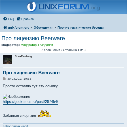
FAQ
Правила
unixforum.org
Обсуждения
Прочие тематические беседы
Про лицензию Beerware
Модератор:
Модераторы разделов
2 сообщения • Страница
1
из
1
Stauffenberg
Про лицензию Beerware
С
30.03.2017 10:53
о
о
Просто оставлю тут эту ссылку.
б
щ
е
н
https://geektimes.ru/post/287454/
и
е
Забавная лицензия
Labor omnia vincit