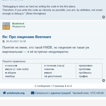
"Debugging is twice as hard as writing the code in the first place.
Therefore, if you write the code as cleverly as possible, you are, by definition, not smart
enough to debug it.” (Brian Kernighan)
Bizdelnick
Модератор
Re: Про лицензию Beerware
С
30.03.2017 12:30
о
о
Понятия не имею, кто такой FMDB, но лицензия не такая уж
б
маргинальная — я её встречал неоднократно.
щ
е
н
и
Пишите правильно:
е
в консол
и
в течени
е
(часа)
приемл
е
мо
вк
у́пе
(с чем-либо)
нович
о
к
пробле
м
а
в о
бщем
ню
анс
проб
о
вать
в
оо
бще
п
о у
молчанию
тра
ф
ик
2 сообщения • Страница
1
из
1
unixforum.org
Связаться с администрацией
Часовой пояс:
UTC+03:00