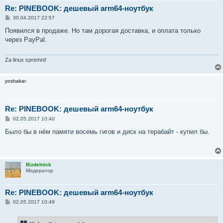
Re: PINEBOOK: дешевый arm64-ноутбук
С
30.04.2017 22:57
о
о
Появился в продаже. Но там дорогая доставка, и оплата только
б
через PayPal.
щ
е
н
и
Za linux spremni!
е
yoshakar
Re: PINEBOOK: дешевый arm64-ноутбук
С
02.05.2017 10:40
о
о
Было бы в нём памяти восемь гигов и диск на терабайт - купил бы.
б
щ
е
н
и
Bizdelnick
е
Модератор
Re: PINEBOOK: дешевый arm64-ноутбук
С
02.05.2017 10:49
о
о
б