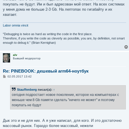
покупать не будут. Им и был адресован мой ответ. На всех системах
у меня дома не больше 2-3 Gb. На лептопах по гигабайту и их
хватает.
Labor omnia vincit
"Debugging is twice as hard as writing the code in the first place.
Therefore, if you write the code as cleverly as possible, you are, by definition, not smart
enough to debug it.” (Brian Kernighan)
alv
Бывший модератор
Re: PINEBOOK: дешевый arm64-ноутбук
С
02.05.2017 13:42
о
о
б
Stauffenberg
писал(а):
↑
щ
е
сегодня подростает новое поколение, которое на компьютерах с
н
меньше чем 8 Gb памяти сделать "ничего не может" и поэтому
и
е
покупать не будут
Дык это и не для них. А я уже написал, для кого. И это достаточно
массовый рынок. Гораздо более массовый, нежели