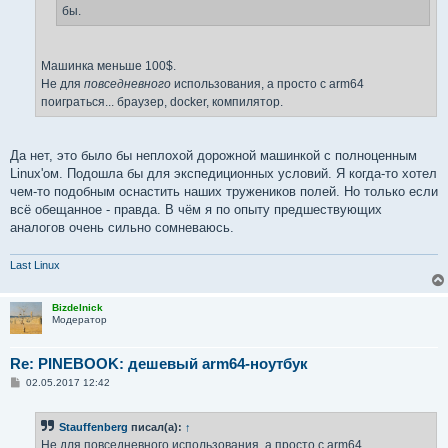
бы.
Машинка меньше 100$.
Не для
повседневного
использования, а просто с arm64
поиграться... браузер, docker, компилятор.
Да нет, это было бы неплохой дорожной машинкой с полноценным
Linux'ом. Подошла бы для экспедиционных условий. Я когда-то хотел
чем-то подобным оснастить наших тружеников полей. Но только если
всё обещанное - правда. В чём я по опыту предшествующих
аналогов очень сильно сомневаюсь.
Last Linux
Bizdelnick
Модератор
Re: PINEBOOK: дешевый arm64-ноутбук
С
02.05.2017 12:42
о
о
б
Stauffenberg
писал(а):
↑
щ
е
Не для повседневного использования, а просто с arm64