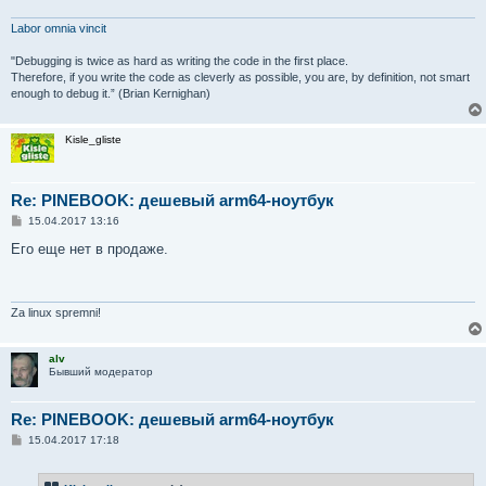
Labor omnia vincit
"Debugging is twice as hard as writing the code in the first place.
Therefore, if you write the code as cleverly as possible, you are, by definition, not smart
enough to debug it.” (Brian Kernighan)
Kisle_gliste
Re: PINEBOOK: дешевый arm64-ноутбук
С
15.04.2017 13:16
о
о
Его еще нет в продаже.
б
щ
е
н
и
Za linux spremni!
е
alv
Бывший модератор
Re: PINEBOOK: дешевый arm64-ноутбук
С
15.04.2017 17:18
о
о
б