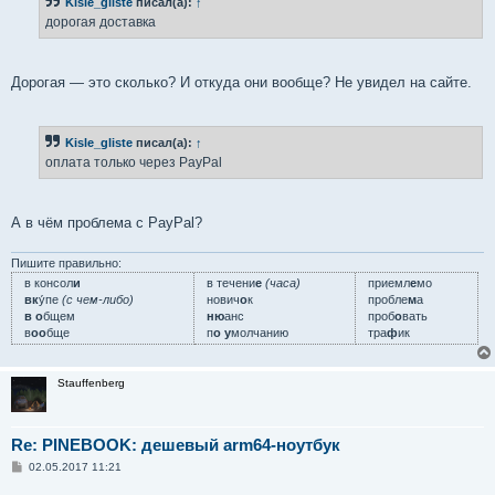
Kisle_gliste
писал(а):
↑
щ
е
дорогая доставка
н
и
е
Дорогая — это сколько? И откуда они вообще? Не увидел на сайте.
Kisle_gliste
писал(а):
↑
оплата только через PayPal
А в чём проблема с PayPal?
Пишите правильно:
в консол
и
в течени
е
(часа)
приемл
е
мо
вк
у́пе
(с чем-либо)
нович
о
к
пробле
м
а
в о
бщем
ню
анс
проб
о
вать
в
оо
бще
п
о у
молчанию
тра
ф
ик
Stauffenberg
Re: PINEBOOK: дешевый arm64-ноутбук
С
02.05.2017 11:21
о
о