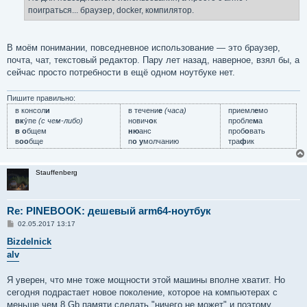
н
поиграться... браузер, docker, компилятор.
и
е
В моём понимании, повседневное использование — это браузер,
почта, чат, текстовый редактор. Пару лет назад, наверное, взял бы, а
сейчас просто потребности в ещё одном ноутбуке нет.
Пишите правильно:
в консол
и
в течени
е
(часа)
приемл
е
мо
вк
у́пе
(с чем-либо)
нович
о
к
пробле
м
а
в о
бщем
ню
анс
проб
о
вать
в
оо
бще
п
о у
молчанию
тра
ф
ик
Stauffenberg
Re: PINEBOOK: дешевый arm64-ноутбук
С
02.05.2017 13:17
о
о
Bizdelnick
б
alv
щ
е
н
Я уверен, что мне тоже мощности этой машины вполне хватит. Но
и
е
сегодня подрастает новое поколение, которое на компьютерах с
меньше чем 8 Gb памяти сделать "ничего не может" и поэтому