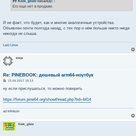
Kisle_gliste
писал(а):
↑
щ
е
Его еще нет в продаже.
н
и
е
И не факт, что будет, как и многие аналогичные устройства.
Объявлен почти полгода назад, с тех пор о нём больше никто нигде
никогда не слыша.
Last Linux
ieleja
Re: PINEBOOK: дешевый arm64-ноутбук
С
15.04.2017 18:13
о
о
ну если прислушаться, то можно поверить
б
щ
е
https://forum.pine64.org/showthread.php?tid=4414
н
и
е
ad infinitum
Kisle_gliste