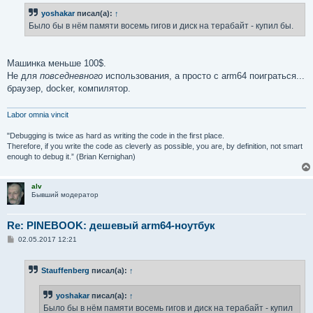
б
yoshakar
писал(а):
↑
щ
е
Было бы в нём памяти восемь гигов и диск на терабайт - купил бы.
н
и
е
Машинка меньше 100$.
Не для
повседневного
использования, а просто с arm64 поиграться...
браузер, docker, компилятор.
Labor omnia vincit
"Debugging is twice as hard as writing the code in the first place.
Therefore, if you write the code as cleverly as possible, you are, by definition, not smart
enough to debug it.” (Brian Kernighan)
alv
Бывший модератор
Re: PINEBOOK: дешевый arm64-ноутбук
С
02.05.2017 12:21
о
о
б
Stauffenberg
писал(а):
↑
щ
е
н
yoshakar
писал(а):
↑
и
е
Было бы в нём памяти восемь гигов и диск на терабайт - купил