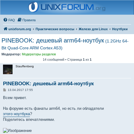
FAQ
Правила
unixforum.org
Практические вопросы
Железо для Linux
Ноутбуки
PINEBOOK: дешевый arm64-ноутбук
(1.2GHz 64-
Bit Quad-Core ARM Cortex A53)
Модератор:
Модераторы разделов
14 сообщений • Страница
1
из
1
Stauffenberg
PINEBOOK: дешевый arm64-ноутбук
С
13.04.2017 17:55
о
о
Всем привет.
б
щ
е
На форуме есть фанаты arm64, но есть ли обладатели
н
этого ноутбука
?
и
е
Поделитесь впечатлениями.