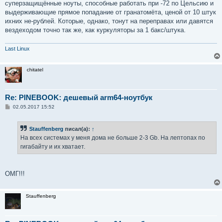
суперзащищённые ноуты, способные работать при -72 по Цельсию и
выдерживающие прямое попадание от гранатомёта, ценой от 10 штук
ихних не-рублей. Которые, однако, тонут на переправах или давятся
вездеходом точно так же, как куркуляторы за 1 бакс/штука.
Last Linux
chitatel
Re: PINEBOOK: дешевый arm64-ноутбук
С
02.05.2017 15:52
о
о
б
Stauffenberg
писал(а):
↑
щ
е
На всех системах у меня дома не больше 2-3 Gb. На лептопах по
н
гигабайту и их хватает.
и
е
ОМГ!!!
Stauffenberg