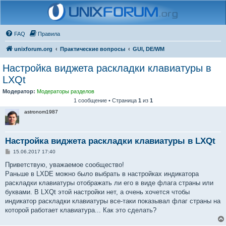
FAQ
Правила
unixforum.org
Практические вопросы
GUI, DE/WM
Настройка виджета раскладки клавиатуры в
LXQt
Модератор:
Модераторы разделов
1 сообщение • Страница
1
из
1
astronom1987
Настройка виджета раскладки клавиатуры в LXQt
С
15.06.2017 17:40
о
о
Приветствую, уважаемое сообщество!
б
Раньше в LXDE можно было выбрать в настройках индикатора
щ
е
раскладки клавиатуры отображать ли его в виде флага страны или
н
буквами. В LXQt этой настройки нет, а очень хочется чтобы
и
е
индикатор раскладки клавиатуры все-таки показывал флаг страны на
которой работает клавиатура... Как это сделать?