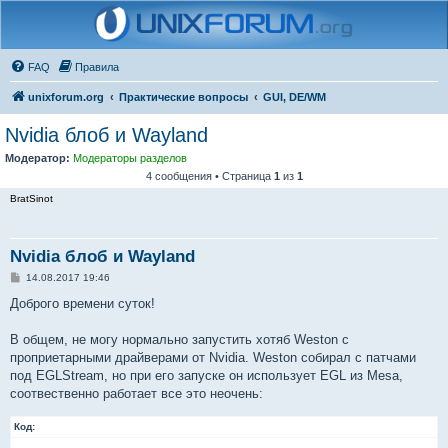
FAQ
Правила
unixforum.org
Практические вопросы
GUI, DE/WM
Nvidia блоб и Wayland
Модератор:
Модераторы разделов
4 сообщения • Страница
1
из
1
BratSinot
Nvidia блоб и Wayland
С
14.08.2017 19:46
о
о
Доброго времени суток!
б
щ
е
В общем, не могу нормально запустить хотяб Weston с
н
проприетарными драйверами от Nvidia. Weston собирал с патчами
и
е
под EGLStream, но при его запуске он использует EGL из Mesa,
соотвественно работает все это неочень:
Код: