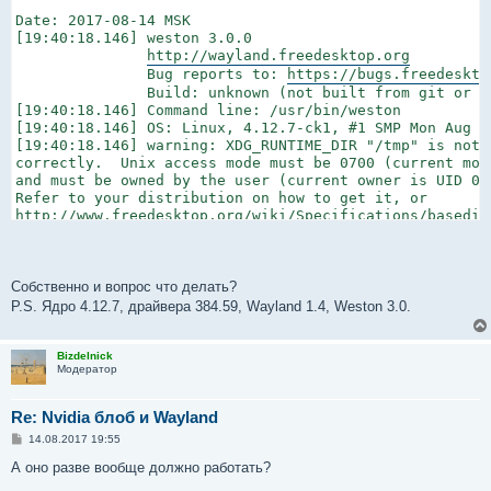
Date: 2017-08-14 MSK

[19:40:18.146] weston 3.0.0

http://wayland.freedesktop.org
               Bug reports to: 
https://bugs.freedeskto
               Build: unknown (not built from git or ta
[19:40:18.146] Command line: /usr/bin/weston

[19:40:18.146] OS: Linux, 4.12.7-ck1, #1 SMP Mon Aug 1
[19:40:18.146] warning: XDG_RUNTIME_DIR "/tmp" is not c
correctly.  Unix access mode must be 0700 (current mode
and must be owned by the user (current owner is UID 0).
http://www.freedesktop.org/wiki/Specifications/basedir
on how to implement it.

[19:40:18.146] Using config file '/root/.config/weston.
[19:40:18.146] Output repaint window is 7 ms maximum.

Собственно и вопрос что делать?
[19:40:18.146] Loading module '/usr/lib64/libweston-3/d
[19:40:18.147] initializing drm backend

P.S. Ядро 4.12.7, драйвера 384.59, Wayland 1.4, Weston 3.0.
[19:40:18.147] using /dev/dri/card1

[19:40:18.147] Loading module '/usr/lib64/libweston-3/g
[19:40:18.201] EGL client extensions: EGL_EXT_client_ex
Bizdelnick
Модератор
               EGL_EXT_platform_base EGL_KHR_client_ge
               EGL_KHR_debug EGL_EXT_platform_x11 EGL_M
[19:40:18.201] warning: neither EGL_EXT_swap_buffers_w
Re: Nvidia блоб и Wayland
[19:40:18.201] EGL_KHR_surfaceless_context available

С
14.08.2017 19:55
[19:40:18.203] EGL version: 1.4 (DRI2)

о
[19:40:18.203] EGL vendor: Mesa Project

о
А оно разве вообще должно работать?
б
[19:40:18.203] EGL client APIs: OpenGL OpenGL_ES

щ