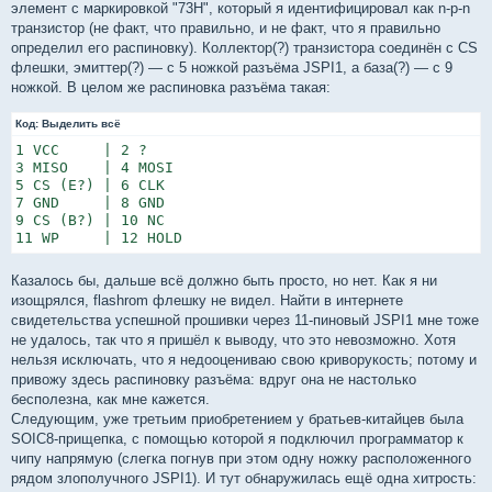
элемент с маркировкой "73H", который я идентифицировал как n-p-n
транзистор (не факт, что правильно, и не факт, что я правильно
определил его распиновку). Коллектор(?) транзистора соединён с CS
флешки, эмиттер(?) — с 5 ножкой разъёма JSPI1, а база(?) — с 9
ножкой. В целом же распиновка разъёма такая:
Код:
Выделить всё
1 VCC     | 2 ?

3 MISO    | 4 MOSI

5 CS (E?) | 6 CLK

7 GND     | 8 GND

9 CS (B?) | 10 NC

11 WP     | 12 HOLD
Казалось бы, дальше всё должно быть просто, но нет. Как я ни
изощрялся, flashrom флешку не видел. Найти в интернете
свидетельства успешной прошивки через 11-пиновый JSPI1 мне тоже
не удалось, так что я пришёл к выводу, что это невозможно. Хотя
нельзя исключать, что я недооцениваю свою криворукость; потому и
привожу здесь распиновку разъёма: вдруг она не настолько
бесполезна, как мне кажется.
Следующим, уже третьим приобретением у братьев-китайцев была
SOIC8-прищепка, с помощью которой я подключил программатор к
чипу напрямую (слегка погнув при этом одну ножку расположенного
рядом злополучного JSPI1). И тут обнаружилась ещё одна хитрость: