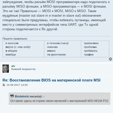
заблуждение, якобы разъём MOSI программатора надо подключать к
разъёму MISO флешки, а MISO программатора — к MOSI флешки.
Это не так! Правильно — MOSI к MOSI, MISO к MISO. Такие
мудрёные (master out slave in и master in slave out) обозначения
специально были придуманы, чтобы избежать путаницы, имеющей
место у симметричных интерфейсов типа UART, где Tx одной
стороны подключается к Rx другой.
Пишите правильно:
в консол
и
в течени
е
(часа)
приемл
е
мо
вк
у́пе
(с чем-либо)
нович
о
к
пробле
м
а
в о
бщем
ню
анс
проб
о
вать
в
оо
бще
п
о у
молчанию
тра
ф
ик
alv
Бывший модератор
Re: Восстановление BIOS на материнской плате MSI
С
14.09.2017 14:00
о
о
б
Bizdelnick
писал(а):
↑
щ
е
Оставлю здесь историю своих мучений с материнкой MSI H81M-P32
н
и
е