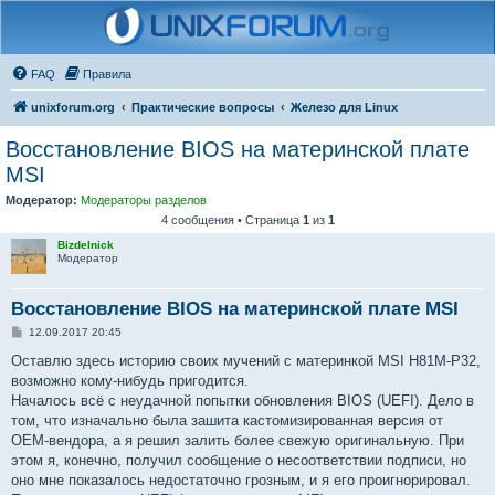
FAQ
Правила
unixforum.org
Практические вопросы
Железо для Linux
Восстановление BIOS на материнской плате
MSI
Модератор:
Модераторы разделов
4 сообщения • Страница
1
из
1
Bizdelnick
Модератор
Восстановление BIOS на материнской плате MSI
С
12.09.2017 20:45
о
о
Оставлю здесь историю своих мучений с материнкой MSI H81M-P32,
б
возможно кому-нибудь пригодится.
щ
е
Началось всё с неудачной попытки обновления BIOS (UEFI). Дело в
н
том, что изначально была зашита кастомизированная версия от
и
е
OEM-вендора, а я решил залить более свежую оригинальную. При
этом я, конечно, получил сообщение о несоответствии подписи, но
оно мне показалось недостаточно грозным, и я его проигнорировал.