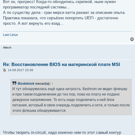
Вот он, прогресс! Когда-то обходились скрепкой, ныне нужен
программатор последней системы...
А по существу дела - гран мерси катта рахмат за описание опыта.
Практика показала, что серъёзно попортить UEFI - достаточно
просто. А вот вернуть его взад...
Last Linux
Aliech
Re: Восстановление BIOS на материнской плате MSI
С
14.09.2017 23:39
о
о
б
Bizdelnick
писал(а):
↑
щ
е
И тут обнаружилась ещё одна хитрость: flashrom не видит флешку
н
и при таком подключении до тех пор, пока на плату не подано
и
е
дежурное напряжение. То есть надо подключить к ней блок
питания, который в свою очередь подключить к сети, и только после
этого флешка обнаруживается.
Чтобы творить in-circuit, надо конечно чем-то этот самый контур