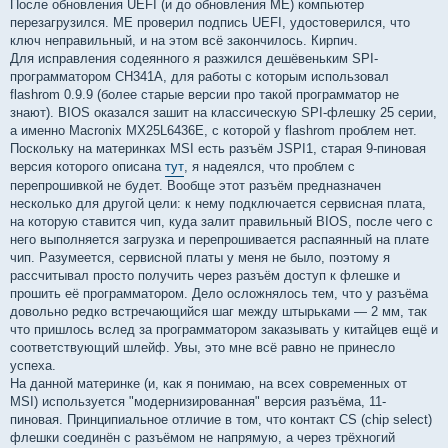
После обновления UEFI (и до обновления ME) компьютер
перезагрузился. ME проверил подпись UEFI, удостоверился, что
ключ неправильный, и на этом всё закончилось. Кирпич.
Для исправления содеянного я разжился дешёвеньким SPI-
программатором CH341A, для работы с которым использовал
flashrom 0.9.9 (более старые версии про такой программатор не
знают). BIOS оказался зашит на классическую SPI-флешку 25 серии,
а именно Macronix MX25L6436E, с которой у flashrom проблем нет.
Поскольку на материнках MSI есть разъём JSPI1, старая 9-пиновая
версия которого описана
тут
, я надеялся, что проблем с
перепрошивкой не будет. Вообще этот разъём предназначен
несколько для другой цели: к нему подключается сервисная плата,
на которую ставится чип, куда залит правильный BIOS, после чего с
него выполняется загрузка и перепрошивается распаянный на плате
чип. Разумеется, сервисной платы у меня не было, поэтому я
рассчитывал просто получить через разъём доступ к флешке и
прошить её программатором. Дело осложнялось тем, что у разъёма
довольно редко встречающийся шаг между штырьками — 2 мм, так
что пришлось вслед за программатором заказывать у китайцев ещё и
соответствующий шлейф. Увы, это мне всё равно не принесло
успеха.
На данной материнке (и, как я понимаю, на всех современных от
MSI) используется "модернизированная" версия разъёма, 11-
пиновая. Принципиальное отличие в том, что контакт CS (chip select)
флешки соединён с разъёмом не напрямую, а через трёхногий