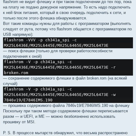
flashrom не видит флешку и при таком подключении до тех пор, пока
на плату не подано дежурное напряжение. То есть надо подключить
к ней блок питания, который в свою очередь подключить к сети, и
только после этого флешка обнаруживается.
Вот такие команды нужны для работы с программатором (выполнять
следует от рута, потому что flashrom общается с программатором по
USB напрямую):
flashrom -VVV -p ch341a_spi -c 
MX25L6436E/MX25L6445E/MX25L6465E/MX25L6473E
— поиск флешки (только для проверки работоспособности
подключения к оной)
flashrom -V -p ch341a_spi -c 
MX25L6436E/MX25L6445E/MX25L6465E/MX25L6473E -r 
broken.rom
— сохранение содержимого флешки в файл broken.rom (на всякий
случай)
flashrom -V -p ch341a_spi -c 
MX25L6436E/MX25L6445E/MX25L6465E/MX25L6473E -w 
7846v19/E7846IMS.190
— прошивка содержимого файла 7846v19/E7846IMS.190 на флешку
Поскольку при таком методе содержимое флешки переписывается
разом — и UEFI, и ME — можно безбоязненно использовать
прошивку от MSI.
P. S. В процессе мытарств обнаружил, что весьма распространено