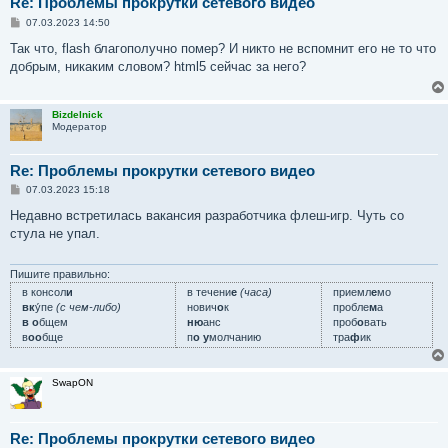
Re: Проблемы прокрутки сетевого видео
С
07.03.2023 14:50
о
о
Так что, flash благополучно помер? И никто не вспомнит его не то что
б
добрым, никаким словом? html5 сейчас за него?
щ
е
н
и
Bizdelnick
е
Модератор
Re: Проблемы прокрутки сетевого видео
С
07.03.2023 15:18
о
о
Недавно встретилась вакансия разработчика флеш-игр. Чуть со
б
стула не упал.
щ
е
н
и
Пишите правильно:
е
в консол
и
в течени
е
(часа)
приемл
е
мо
вк
у́пе
(с чем-либо)
нович
о
к
пробле
м
а
в о
бщем
ню
анс
проб
о
вать
в
оо
бще
п
о у
молчанию
тра
ф
ик
SwapON
Re: Проблемы прокрутки сетевого видео