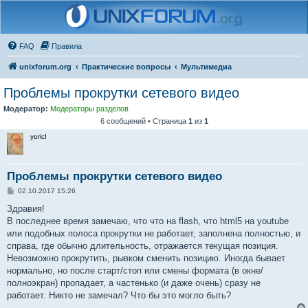
FAQ
Правила
unixforum.org
Практические вопросы
Мультимедиа
Проблемы прокрутки сетевого видео
Модератор:
Модераторы разделов
6 сообщений • Страница
1
из
1
yoricI
Проблемы прокрутки сетевого видео
С
02.10.2017 15:26
о
о
Здравия!
б
В последнее время замечаю, что что на flash, что html5 на youtube
щ
е
или подобных полоса прокрутки не работает, заполнена полностью, и
н
справа, где обычно длительность, отражается текущая позиция.
и
е
Невозможно прокрутить, рывком сменить позицию. Иногда бывает
нормально, но после старт/стоп или смены формата (в окне/
полноэкран) пропадает, а частенько (и даже очень) сразу не
работает. Никто не замечал? Что бы это могло быть?