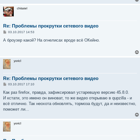
chitatel
Re: Проблемы прокрутки сетевого видео
С
03.10.2017 14:53
о
о
А броузер какой? На огнелисах вроде всё ОКейно.
б
щ
е
н
и
yoricI
е
Re: Проблемы прокрутки сетевого видео
С
03.10.2017 17:10
о
о
Как раз firefox, правда, зафиксировал устаревшую версию 45.8.0.
б
И кстати, это имено он виноват, то же видео открываю в qupzillа - и
щ
е
всё отлично. Так неохота обновлять, тормоза будут, да и неизвестно,
н
поможет ли...
и
е
yoricI