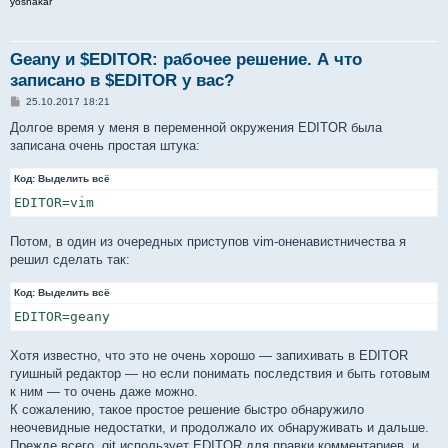
yoshakar
Geany и $EDITOR: рабочее решение. А что
записано в $EDITOR у вас?
С
25.10.2017 18:21
о
о
Долгое время у меня в переменной окружения EDITOR была
б
записана очень простая штука:
щ
е
н
Код:
Выделить всё
и
е
EDITOR=vim
Потом, в один из очередных приступов vim-оненавистничества я
решил сделать так:
Код:
Выделить всё
EDITOR=geany
Хотя известно, что это не очень хорошо — запихивать в EDITOR
гуишный редактор — но если понимать последствия и быть готовым
к ним — то очень даже можно.
К сожалению, такое простое решение быстро обнаружило
неочевидные недостатки, и продолжало их обнаруживать и дальше.
Прежде всего, git использует EDITOR для правки комментариев, и