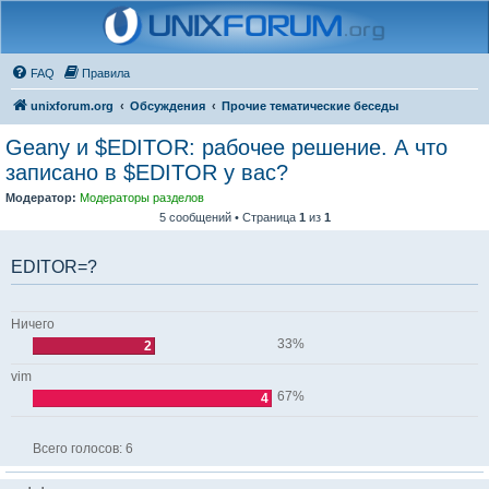
FAQ
Правила
unixforum.org
Обсуждения
Прочие тематические беседы
Geany и $EDITOR: рабочее решение. А что
записано в $EDITOR у вас?
Модератор:
Модераторы разделов
5 сообщений • Страница
1
из
1
EDITOR=?
Ничего
33%
2
vim
67%
4
Всего голосов:
6