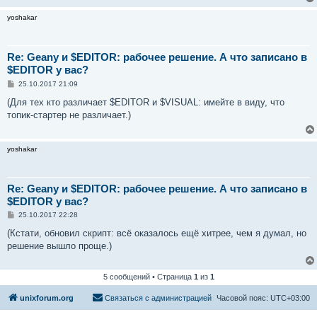
н
и
yoshakar
е
Re: Geany и $EDITOR: рабочее решение. А что записано в
$EDITOR у вас?
С
25.10.2017 21:09
о
о
(Для тех кто различает $EDITOR и $VISUAL: имейте в виду, что
б
топик-стартер не различает.)
щ
е
н
и
yoshakar
е
Re: Geany и $EDITOR: рабочее решение. А что записано в
$EDITOR у вас?
С
25.10.2017 22:28
о
о
(Кстати, обновил скрипт: всё оказалось ещё хитрее, чем я думал, но
б
решение вышло проще.)
щ
е
н
и
5 сообщений • Страница
1
из
1
е
unixforum.org
Связаться с администрацией
Часовой пояс:
UTC+03:00