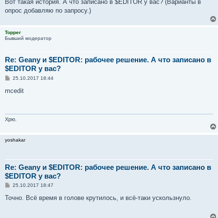
Вот такая история. А что записано в $EDITOR у вас? (Варианты в
for a in "$@"; do

опрос добавляю по запросу.)
    i=$(($i+1))

    if [ $i -gt $n ]; then

        break

Topper
    fi

Бывший модератор
    if [ ".$(printf %.1s "$a")" = "./" ]; then

        xa="$a"

Re: Geany и $EDITOR: рабочее решение. А что записано в
    else

        xa="./$a"

$EDITOR у вас?
    fi

С
25.10.2017 18:44
    s=0

о
о
mcedit
    while [ -e "$xa:0:$s" ]; do

б
        s=${s}0

щ
    done

е
н
    set -- "$@" "$xa:0:$s"

и
Хрю.
done

е
for i in {1..$n}; do

    shift

yoshakar
done

if [ "$mc" = "NO" ]; then

Re: Geany и $EDITOR: рабочее решение. А что записано в
    /usr/bin/geany -i -c "$HOME/.config/geany-editor" "
$EDITOR у вас?
else

    (/usr/bin/geany -c "$HOME/.config/geany-editor" "$
С
25.10.2017 18:47
о
fi
о
Точно. Всё время в голове крутилось, и всё-таки ускользнуло.
б
щ
е