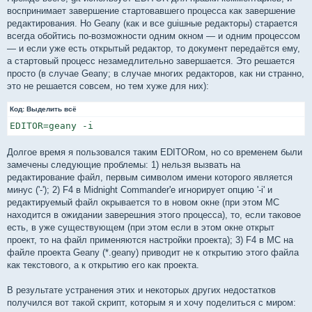
воспринимает завершение стартовавшего процесса как завершение
редактирования. Но Geany (как и все guiшные редакторы) старается
всегда обойтись по-возможности одним окном — и одним процессом
— и если уже есть открытый редактор, то документ передаётся ему,
а стартовый процесс незамедлительно завершается. Это решается
просто (в случае Geany; в случае многих редакторов, как ни странно,
это не решается совсем, но тем хуже для них):
Код:
Выделить всё
EDITOR=geany -i
Долгое время я пользовался таким EDITORом, но со временем были
замечены следующие проблемы: 1) нельзя вызвать на
редактирование файл, первым символом имени которого является
минус ('-'); 2) F4 в Midnight Commander'е игнорирует опцию '-i' и
редактируемый файл окрывается то в новом окне (при этом MC
находится в ожидании заверешния этого процесса), то, если таковое
есть, в уже существующем (при этом если в этом окне открыт
проект, то на файл применяются настройки проекта); 3) F4 в MC на
файле проекта Geany (*.geany) приводит не к открытию этого файла
как текстового, а к открытию его как проекта.
В результате устранения этих и некоторых других недостатков
получился вот такой скрипт, которым я и хочу поделиться с миром: