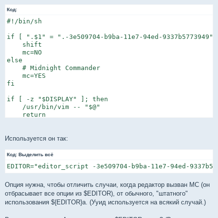
Код:
#!/bin/sh

if [ ".$1" = ".-3e509704-b9ba-11e7-94ed-9337b5773949" ]
    shift

    mc=NO

else

    # Midnight Commander

    mc=YES

fi

if [ -z "$DISPLAY" ]; then

    /usr/bin/vim -- "$@"

    return

fi

if [ $# -eq 0 ]; then

Используется он так:
    s=""

    while [ -e "untitled$s" ]; do

Код:
Выделить всё
        s=$(($s+1))

EDITOR="editor_script -3e509704-b9ba-11e7-94ed-9337b57
    done

    set -- "untitled$s"

fi

Опция нужна, чтобы отличить случаи, когда редактор вызван MC (он
отбрасывает все опции из $EDITOR), от обычного, "штатного"
# Guardians for '-*', '*.geany', and ':*' files.

использования ${EDITOR}а. (Ууид используется на всякий случай.)
n=$#

i=0
