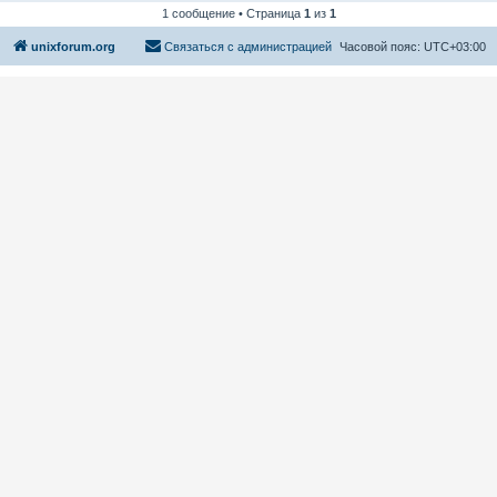
1 сообщение • Страница
1
из
1
unixforum.org
Связаться с администрацией
Часовой пояс:
UTC+03:00