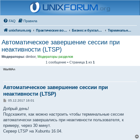
FAQ
Правила
unixforum.org
Практические вопросы
Бизнес и бухгалтерия под Линукс
Терминальные решения
Автоматическое завершение сессии при
неактивности (LTSP)
Модераторы:
dimbor
,
Модераторы разделов
1 сообщение • Страница
1
из
1
WarMAn
Автоматическое завершение сессии при
неактивности (LTSP)
С
05.12.2017 16:01
о
о
Добрый день!
б
Подскажите, как можно настроить чтобы терминальные сессии
щ
е
автоматически завершались при неактивности пользователя, к
н
примеру, через 30 минут.
и
е
Сервер LTSP на Xubuntu 16.04.